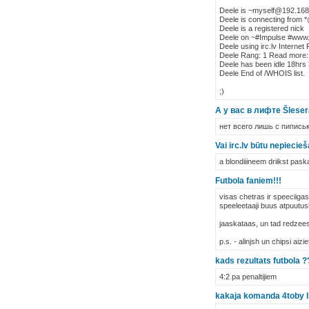
Deele is ~myself@192.168.
Deele is connecting from 
Deele is a registered nick
Deele on ~#Impulse #www.u
Deele using irc.lv Interne
Deele Rang: 1 Read more
Deele has been idle 18hrs
Deele End of /WHOIS list.
;)
А у вас в лифте Šlese
нет всего лишь с пипись
Vai irc.lv būtu nepieci
a blondiiineem driikst paska
Futbola faniem!!!
visas chetras ir speeciiga
speeleetaaji buus atpuutush
jaaskataas, un tad redzees
p.s. - alinjsh un chipsi aizie
kads rezultats futbola ?
4:2 pa penaltijiem
kakaja komanda 4toby l