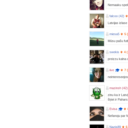
Nemaaku spelet
falcoo (42)
Latvijas izlase 
miesa5
5 
Mūsu pašu futbo
swekis
4 
preizzu kalna 
iive
7 
neintereseejos.
mazinsh (42)
zinu ka ir Latv
šķiet ir Pahars
Evisa
Nefanoju par f
Nazis89
6