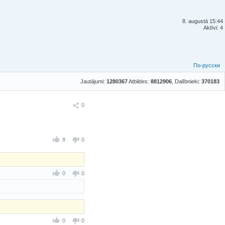
8. augustā 15:44
Aktīvi: 4
По-русски
Jautājumi:
1280367
Atbildes:
8812906
, Dalībnieki:
370183
Ieteikt
0
8
0
0
0
0
0