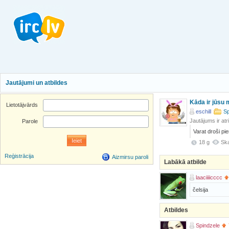
Jautājumi un atbildes
Kāda ir jūsu 
Lietotājvārds
eschill
Sp
Jautājums ir atr
Parole
Varat droši pie
18 g
Ska
Reģistrācija
Aizmirsu paroli
Labākā atbilde
laaciiiicccc
čelsija
Atbildes
Spindzele