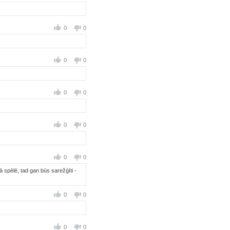
0
0
0
0
0
0
0
0
0
0
 jā spēlē, tad gan būs sarežģīti -
0
0
0
0