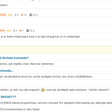
izlase..
8350)
1
3
14
18 g
854)
1
2
4
18 g
o ar futeni neaizraujos kaut ir ari dazi draugi kas ar to nodarbojas
kā florbola komanda?
ezinu, pat negribu zinat. Mani tas neinterese
komanda...
, lai pārslēdzot ieroci tev uzreiz ieslēgtos ierocis, bez tā tev vēl jāklikšķina ...
ilvēks, ja viņš visu labi organizē.
esat tak dzirdējuši tādu izteicienu- "cilvēks oķestris"..
a WHOIS???
[NIKS] klienta programmaa, serveris nosuuta Tev pieejamo informaaciju par attieciigo lietot
S izmantoshanai uz niku Deele: