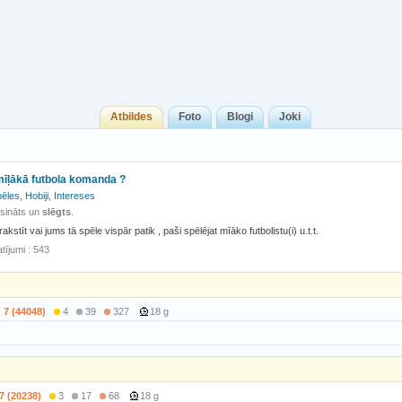
Atbildes
Foto
Blogi
Joki
mīļākā futbola komanda ?
ēles, Hobiji, Intereses
isināts un
slēgts
.
rakstīt vai jums tā spēle vispār patik , paši spēlējat mīāko futbolistu(i) u.t.t.
tījumi : 543
7 (44048)
4
39
327
18 g
7 (20238)
3
17
68
18 g