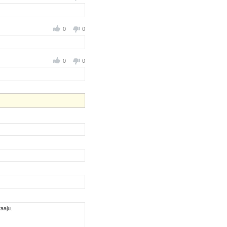
0
0
0
0
aaju.