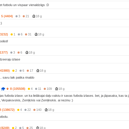
 futbolu un vispaar vienaldziigs :D
5 (4404)
3
21
18 g
:)
(3232)
1
6
31
18 g
listi!
(1377)
3
6
18 g
dzeeraju izlase
(41980)
2
6
17
18 g
. savu laik patika rinaldo
8 (105508)
4
11
109
18 g
ijas futbola izlase. un ka lielākajai daļu valstu ir savas futbola izlases. bet, ja jāpasaka, kas ta
, Verpakovskis, Zemļickis vai Zemļinskis. ai nezinu :)
8 (138672)
4
22
140
18 g
utbolu.
 (8249)
2
5
25
18 g