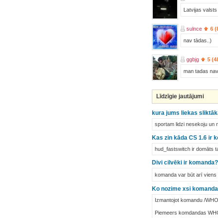
Latvijas valsts 
sulnce
6 (
nav tādas..)
ggbjg
5 (4
man tadas nav j
Līdzīgie jautājumi
kura jums liekas sliktā
sportam lidzi nesekoju un n
Kas zin kāda CS 1.6 ir 
hud_fastswitch ir domāts tam
Divi cilvēki ir komanda?
komanda var būt arī viens c
Ko nozime xsi komand
Izmantojot komandu /WHOIS 
Piemeers komdandas WHOI