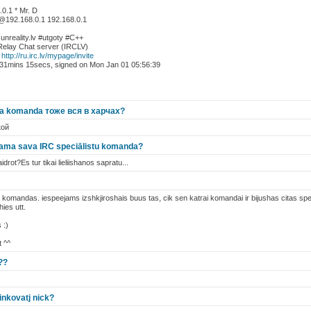
0.1 * Mr. D
*@192.168.0.1 192.168.0.1
nreality.lv #utgoty #C++
t Relay Chat server (IRCLV)
:
http://ru.irc.lv/mypage/invite
 31mins 15secs, signed on Mon Jan 01 05:56:39
ra komanda тоже вся в харчах?
кой
ešama sava IRC speciālistu komanda?
idrot?Es tur tikai lieliishanos sapratu...
s komandas. iespeejams izshkjiroshais buus tas, cik sen katrai komandai ir bijushas citas s
ies utt.
 :)
t ^^
??
inkovatj nick?