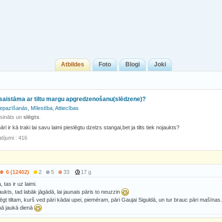
Atbildes
Foto
Blogi
Joki
saistāma ar tiltu margu apgredzenošanu(slēdzene)?
Iepazīšanās, Mīlestība, Attiecības
isināts un
slēgts
.
ri ir kā traki lai savu laimi pieslēgtu dzelzs stangai,bet ja tilts tiek nojaukts?
tījumi : 416
6 (12402)
2
5
33
17 g
 tas ir uz laimi.
ojaukts, tad labāk jāgādā, lai jaunais pāris to neuzzin
ēgt tiltam, kurš ved pāri kādai upei, piemēram, pāri Gaujai Siguldā, un tur brauc pāri mašīnas. ta
nā jaukā dienā