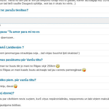
izes. Vienā no tām pat ar tevi pa teleponu runāju visu to gabalu, kamēr aizstaigāju līdz Uzva
n tad tieši saulīte Daugavā spīdēja.. wot tas ir skats ko vērts. :)
и: paražu tiesības?
л
раза "Tu amor para mi no es
 фантазия..
riekš Lieldienām ?
em janomazgaa strautinjaa seja....tad vinjas buushot ljoti skaistas!:)
šanas pasākumu pār Vanšu tiltu?
man tur buutu tikt jo mani no Riigas skjir 250km
jusi Riigaa un mani kaads buutu aicinaajis tad jau vareetu pameegjinaat
liko piem. pār vanša tiltu?
ninju, davai
s(-dzene)?
u par cilvēkiem nevis suņiem, kurš viņus nepārstrādinātu, nepazemotu un labi viņiem maksā
 jautājuma būtības.