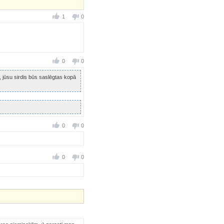
1
0
0
0
, jūsu sirdis būs saslēgtas kopā
0
0
0
0