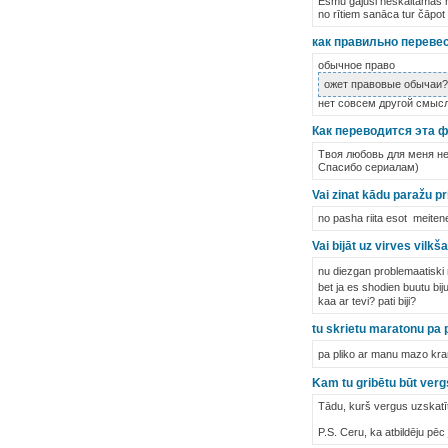
Esmu gājusi neskaitāmas re
no rītiem sanāca tur čāpot u
как правильно перевест
обычное право
ожет правовые обычаи?
нет совсем другой смыс
Как переводится эта ф
Твоя любовь для меня не
Спасибо сериалам)
Vai zinat kādu paražu p
no pasha riita esot meitene
Vai bijāt uz virves vilk
nu diezgan problemaatiski 
bet ja es shodien buutu bi
kaa ar tevi? pati biji?
tu skrietu maratonu pa p
pa pliko ar manu mazo kra
Kam tu gribētu būt verg
Tādu, kurš vergus uzskatīt
P.S. Ceru, ka atbildēju pēc