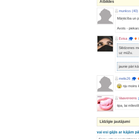
Atbildes
munkss (40)
Māņticība un p
Avots - piekar
Evisa
Slēdzenes mēs
uz mūžu.
jaunie pāri k
melis26
nju moins k
Vaavereens
tipa, lai mīle
Līdzīgie jautājumi
vai esi gājis ar kājām p