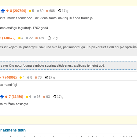
8 (207590)
5
60
608
17 g
iārs, modes tendence - ne vienai tautai nav bijusi šāda tradīcija
amo atslēgu izgudroja 1762 gadā
8 (138672)
4
22
139
17 g
 ierīkojam, lai pasargātu savu no sveša, pat ļaunprātīga. Ja piekārsiet slēdzeni pie spraišļa
ā savu jūtu noturīguma simbolu stiprina slēdzenes, atslēgas iemetot upē.
7 (46902)
4
8
78
17 g
u manticīgi
7 (31450)
4
16
93
17 g
stība mūžam saslēgta
ār akmens tiltu?