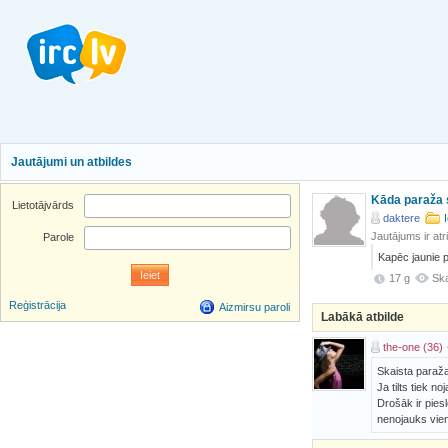
Jautājumi un atbildes
Kāda paraža 
Lietotājvārds
daktere
Jautājums ir atr
Parole
Kapēc jaunie pā
17 g
Ska
Reģistrācija
Aizmirsu paroli
Labākā atbilde
the-one (36)
Skaista paraža,
Ja tilts tiek n
Drošāk ir piesl
nenojauks vie