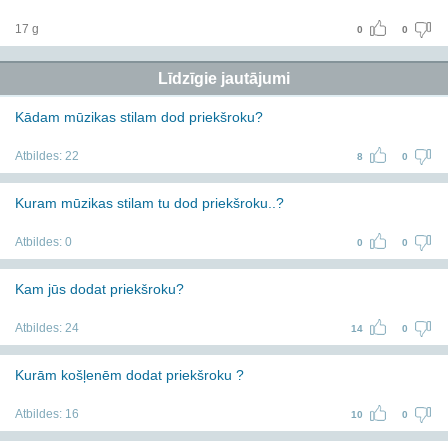
17 g
0
0
Līdzīgie jautājumi
Kādam mūzikas stilam dod priekšroku?
Atbildes:
22
8
0
Kuram mūzikas stilam tu dod priekšroku..?
Atbildes:
0
0
0
Kam jūs dodat priekšroku?
Atbildes:
24
14
0
Kurām košļenēm dodat priekšroku ?
Atbildes:
16
10
0