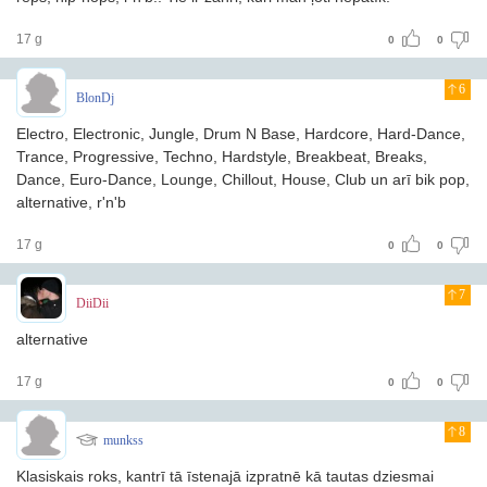
17 g
0
0
6
BlonDj
Electro, Electronic, Jungle, Drum N Base, Hardcore, Hard-Dance,
Trance, Progressive, Techno, Hardstyle, Breakbeat, Breaks,
Dance, Euro-Dance, Lounge, Chillout, House, Club un arī bik pop,
alternative, r'n'b
17 g
0
0
7
DiiDii
alternative
17 g
0
0
8
munkss
Klasiskais roks, kantrī tā īstenajā izpratnē kā tautas dziesmai