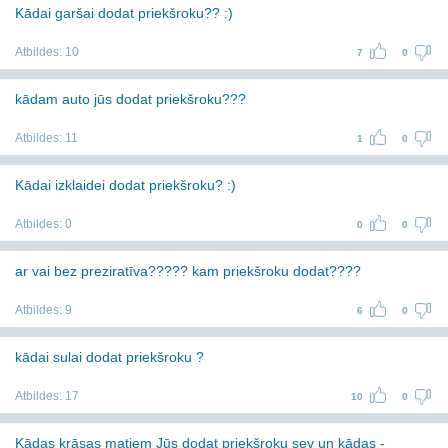
Kādai garšai dodat priekšroku?? :)
Atbildes:
10
7
0
kādam auto jūs dodat priekšroku???
Atbildes:
11
1
0
Kādai izklaidei dodat priekšroku? :)
Atbildes:
0
0
0
ar vai bez preziratīva????? kam priekšroku dodat????
Atbildes:
9
6
0
kādai sulai dodat priekšroku ?
Atbildes:
17
10
0
Kādas krāsas matiem Jūs dodat priekšroku sev un kādas -