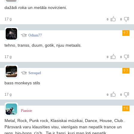
dažādi
roka
un
metāla
novirzieni.
17 g
0
0
7
Odium77
tehno, transs, duum, gotik, njuu metaals.
17 g
0
0
7
Seroquel
bass monkeys stils
17 g
0
0
6
Pianiste
Metal, Rock, Punk rock, Klasiskai mūzikai, Dance, House, Club..
Pārsvarā varu klausīties visu, vienīgais man nepatīk trance un
reps, hip-hops, r'n'b.. Tie ir žanri, kuri man ļoti nepatīk.