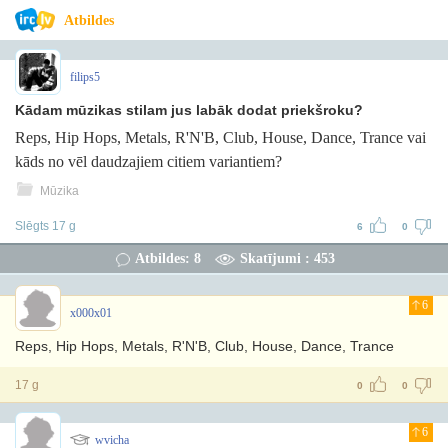
Atbildes
filips5
Kādam mūzikas stilam jus labāk dodat priekšroku?
Reps, Hip Hops, Metals, R'N'B, Club, House, Dance, Trance vai
kāds no vēl daudzajiem citiem variantiem?
Mūzika
Slēgts 17 g
6
0
Atbildes: 8
Skatījumi : 453
6
x000x01
Reps, Hip Hops, Metals, R'N'B, Club, House, Dance, Trance
17 g
0
0
6
wvicha