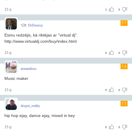
15 g
1
0
7
DrDestroy
Esmu redzējis, kā riktējas ar "virtual dj".
http://www.virtualdj.com/buy/index.html
15 g
0
0
4
armandioss
Music maker
15 g
0
0
5
despot_reality
hip hop ejay, dance ejay, mixed in key
15 g
0
0