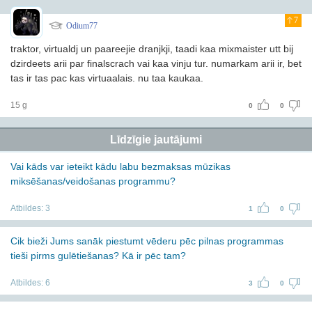
7
Odium77
traktor, virtualdj un paareejie dranjkji, taadi kaa mixmaister utt bij
dzirdeets arii par finalscrach vai kaa vinju tur. numarkam arii ir, bet
tas ir tas pac kas virtuaalais. nu taa kaukaa.
15 g
0
0
Līdzīgie jautājumi
Vai kāds var ieteikt kādu labu bezmaksas mūzikas
miksēšanas/veidošanas programmu?
Atbildes:
3
1
0
Cik bieži Jums sanāk piestumt vēderu pēc pilnas programmas
tieši pirms gulētiešanas? Kā ir pēc tam?
Atbildes:
6
3
0