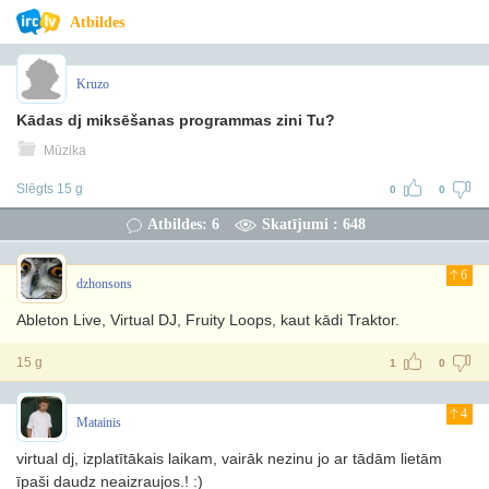
Atbildes
Kruzo
Kādas dj miksēšanas programmas zini Tu?
Mūzika
Slēgts 15 g
0
0
Atbildes: 6
Skatījumi : 648
6
dzhonsons
Ableton Live, Virtual DJ, Fruity Loops, kaut kādi Traktor.
15 g
1
0
4
Matainis
virtual dj, izplatītākais laikam, vairāk nezinu jo ar tādām lietām
īpaši daudz neaizraujos.! :)