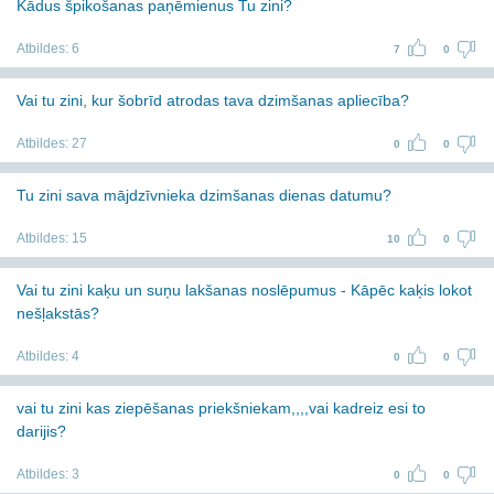
Kādus špikošanas paņēmienus Tu zini?
Atbildes:
6
7
0
Vai tu zini, kur šobrīd atrodas tava dzimšanas apliecība?
Atbildes:
27
0
0
Tu zini sava mājdzīvnieka dzimšanas dienas datumu?
Atbildes:
15
10
0
Vai tu zini kaķu un suņu lakšanas noslēpumus - Kāpēc kaķis lokot
nešļakstās?
Atbildes:
4
0
0
vai tu zini kas ziepēšanas priekšniekam,,,,vai kadreiz esi to
darijis?
Atbildes:
3
0
0