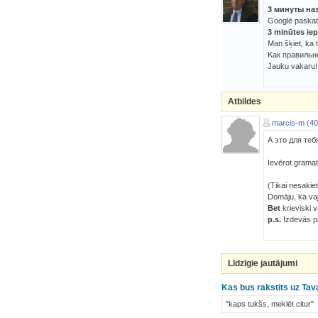
3 минуты на
Googlē paskatīj
3 minūtes iep
Man šķiet, ka t
Kак правильно
Jauku vakaru!
Atbildes
marcis-m (40
А это для те
Ievērot gramat
(Tikai nesakie
Domāju, ka vaj
Bet
krieviski 
p.s.
Izdevās p
Līdzīgie jautājumi
Kas bus rakstits uz T
"kaps tukšs, meklēt citur"