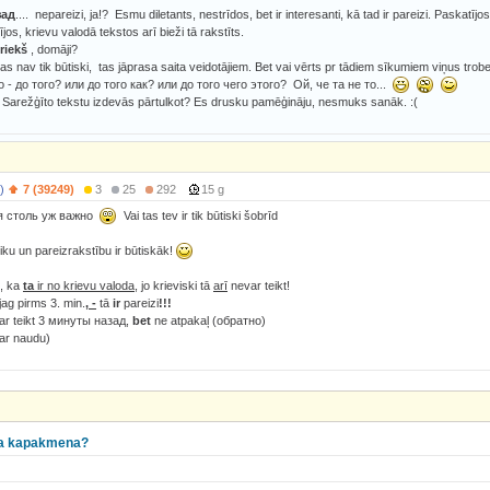
зад
.... nepareizi, ja!? Esmu diletants, nestrīdos, bet ir interesanti, kā tad ir pareizi. Paskatījos
os, krievu valodā tekstos arī bieži tā rakstīts.
riekš
, domāji?
as nav tik būtiski, tas jāprasa saita veidotājiem. Bet vai vērts pr tādiem sīkumiem viņus trobe
 - до того? или до того как? или до того чего этого? Ой, че та не то...
 Sarežģīto tekstu izdevās pārtulkot? Es drusku pamēģināju, nesmuks sanāk. :(
)
7 (39249)
3
25
292
15 g
бя столь уж важно
Vai tas tev ir tik būtiski šobrīd
iku un pareizrakstību ir būtiskāk!
t, ka
ta
ir no krievu valoda
, jo krieviski tā
arī
nevar teikt!
ag pirms 3. min.
, -
tā
ir
pareizi
!!!
var teikt 3 минуты назад,
bet
ne atpakaļ (обратно)
ar naudu)
ava kapakmena?