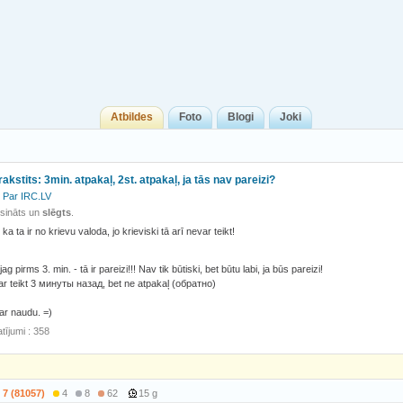
Atbildes
Foto
Blogi
Joki
rakstits: 3min. atpakaļ, 2st. atpakaļ, ja tās nav pareizi?
Par IRC.LV
isināts un
slēgts
.
 ka ta ir no krievu valoda, jo krieviski tā arī nevar teikt!
g pirms 3. min. - tā ir pareizi!!! Nav tik būtiski, bet būtu labi, ja būs pareizi!
var teikt 3 минуты назад, bet ne atpakaļ (обратно)
ar naudu. =)
tījumi : 358
7 (81057)
4
8
62
15 g