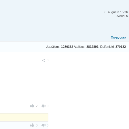
6. augustā 15:36
Aktīvi: 5
По-русски
Jautājumi:
1280362
Atbildes:
8812891
, Dalībnieki:
370182
Ieteikt
0
2
0
0
0