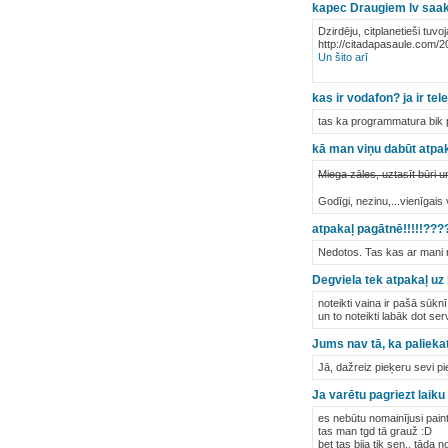
kapec Draugiem lv saaku
Dzirdēju, citplanetieši tuv
http://citadapasaule.com/20
Un šito arī
kas ir vodafon? ja ir te
tas ka programmatura bik p
kā man viņu dabūt atpa
Miega zāles, uztasīt būri u
Godīgi, nezinu,...vienīgais 
atpakaļ pagātnē!!!!!???
Nedotos. Tas kas ar mani 
Degviela tek atpakaļ uz
noteikti vaina ir pašā sūknī.
un to noteikti labāk dot serv
Jums nav tā, ka paliekat
Jā, dažreiz pieķeru sevi pi
Ja varētu pagriezt laiku
es nebūtu nomainījusi paintb
tas man tgd tā grauž :D
bet tas bija tik sen.. tāda n