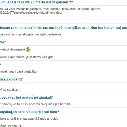
m lapa ir rakstits 26 marta isledz gaismu ??
ojas. Ja visis izslēgsim gaismas, mūsu planētu neievēros un palidos garām.
10/12/07/zemei-tuvojas-tris-milzigi-nlo-video/
lefonam rakstits vodafon ko tas nozime? no anglijas to es zinu bet kas vel vaj ta
arveidota un prieksejais vacinjsh pardrukats
kaļ?
n ietupināt pagrabā
veids ir aprunāties, ja protams viņš grib.
?
notiek, mani dara bagātāku.
 bāku,ko darīt?
..
ī, lai sataisa.
 vecāks,, bet prātiņš iet atpakaļ?
e domas, ka tik stulbi neesmu rīkojusies pat bērnībā.
 atpakaļ,ko tu nebūtu darījis,vai būtu?
olu ar brāli pret parastu tikšanos ar puisi.
ožēla, jei bogu :D