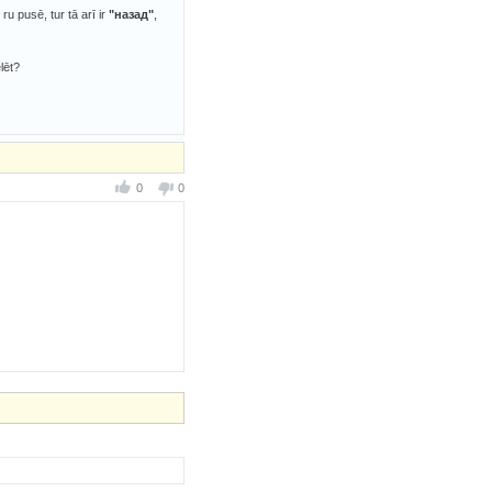
 ru pusē, tur tā arī ir
"назад"
,
lēt?
0
0