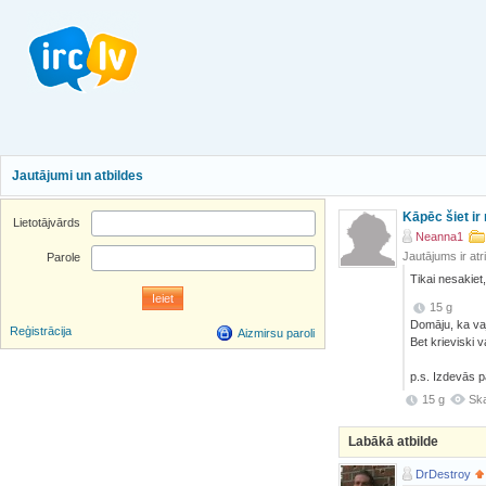
Jautājumi un atbildes
Kāpēc šiet ir 
Lietotājvārds
Neanna1
Jautājums ir atr
Parole
Tikai nesakiet,
15 g
Domāju, ka vaja
Reģistrācija
Aizmirsu paroli
Bet krieviski 
p.s. Izdevās p
15 g
Ska
Labākā atbilde
DrDestroy