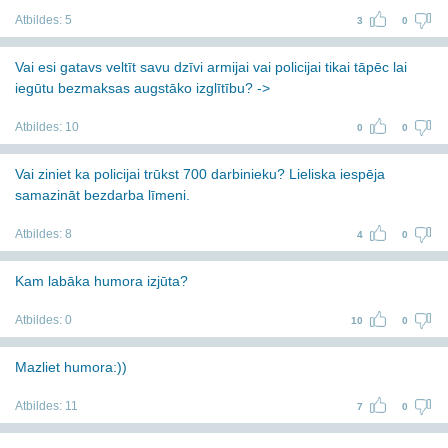
Atbildes:
5
3
0
Vai esi gatavs veltīt savu dzīvi armijai vai policijai tikai tāpēc lai
iegūtu bezmaksas augstāko izglītību? ->
Atbildes:
10
0
0
Vai ziniet ka policijai trūkst 700 darbinieku? Lieliska iespēja
samazināt bezdarba līmeni.
Atbildes:
8
4
0
Kam labāka humora izjūta?
Atbildes:
0
10
0
Mazliet humora:))
Atbildes:
11
7
0