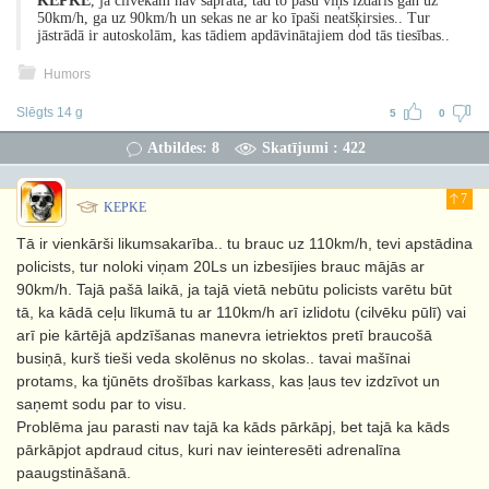
KEPKE
, ja cilvēkam nav saprāta, tad to pašu viņš izdarīs gan uz
50km/h, ga uz 90km/h un sekas ne ar ko īpaši neatšķirsies.. Tur
jāstrādā ir autoskolām, kas tādiem apdāvinātajiem dod tās tiesības..
Humors
Slēgts 14 g
5
0
Atbildes: 8
Skatījumi : 422
7
KEPKE
Tā ir vienkārši likumsakarība.. tu brauc uz 110km/h, tevi apstādina
policists, tur noloki viņam 20Ls un izbesījies brauc mājās ar
90km/h. Tajā pašā laikā, ja tajā vietā nebūtu policists varētu būt
tā, ka kādā ceļu līkumā tu ar 110km/h arī izlidotu (cilvēku pūlī) vai
arī pie kārtējā apdzīšanas manevra ietriektos pretī braucošā
busiņā, kurš tieši veda skolēnus no skolas.. tavai mašīnai
protams, ka tjūnēts drošības karkass, kas ļaus tev izdzīvot un
saņemt sodu par to visu.
Problēma jau parasti nav tajā ka kāds pārkāpj, bet tajā ka kāds
pārkāpjot apdraud citus, kuri nav ieinteresēti adrenalīna
paaugstināšanā.