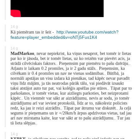
14 g
http://www.youtube.com/watch?
Kā piemēram tas ir šeit -
feature=player_embedded&v=oNTj5Fus1K4
14 g
MadMarkoo
, nevar nepiekrist, ka viņus nesaprot, bet tomēr ir lietas
par ko ir jāsoda, bet ir tomēr lietas, uz ko reizēm var pievērt acis, ja
strādā cilvēciskais faktors.. Pieņemsim par piemēru to pašu dzērāju..
Atļauts ir laikam 0.2 promiles, ja ir 2 gadu stāžs.. Pieņemsim, ka
cilvēkam ir 0.4 promiles un nav ne vienas sodāmības.. Būtībā, ja
normāli apstājas un visu izdara kā pienākas, tad kāpēc nevar pavadīt
viņu līdz mājām, ja tās neatrodas pārāk tālu, vai piedāvāt izsaukt
taksi atstājot auto tur pat, vai kolēģis apsēžas pie stūres.. Tāpat par to
parkošanos, ir tomēr vietas, kur aizliegts parkoties, bet neizprotami
kāpēc.. Un vienmēr var sākt ar aizrādījumu, nevis ar sodu, jo tomēr
aizrādījumu arī var ieviest protokolā, līdz ar to, nākošreiz policists
redz, ka jau ir reizi aizrādīts.. Tāpat par ātrumu var diskutēt.. Ja ceļā
segums ir pieņemams un ir +/20km/h ārpus apdzīvotas vietas, tad jau
arī nav mirstama kaite, kur var sākt ar to pašu aizrādījumu.. Tur jau
tā lieta slēpjas..
14 g