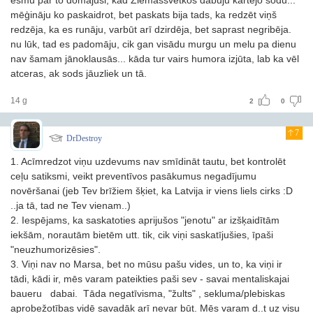
esmu par to domājusi, kad Ziemassvētkos dabūju kārtējo sodu...
mēģināju ko paskaidrot, bet paskats bija tads, ka redzēt viņš
redzēja, ka es runāju, varbūt arī dzirdēja, bet saprast negribēja.
nu lūk, tad es padomāju, cik gan visādu murgu un melu pa dienu
nav šamam jānoklausās... kāda tur vairs humora izjūta, lab ka vēl
atceras, ak sods jāuzliek un tā.
14 g
2
0
7
DrDestroy
1. Acīmredzot viņu uzdevums nav smīdināt tautu, bet kontrolēt
ceļu satiksmi, veikt preventīvos pasākumus negadījumu
novēršanai (jeb Tev brīžiem šķiet, ka Latvija ir viens liels cirks :D
..ja tā, tad ne Tev vienam..)
2. Iespējams, ka saskatoties aprijušos "jenotu" ar izšķaidītām
iekšām, norautām bietēm utt. tik, cik viņi saskatījušies, īpaši
"neuzhumorizēsies".
3. Viņi nav no Marsa, bet no mūsu pašu vides, un to, ka viņi ir
tādi, kādi ir, mēs varam pateikties paši sev - savai mentaliskajai
baueru dabai. Tāda negatīvisma, "žults" , sekluma/plebiskas
aprobežotības vidē savadāk arī nevar būt. Mēs varam d..t uz visu