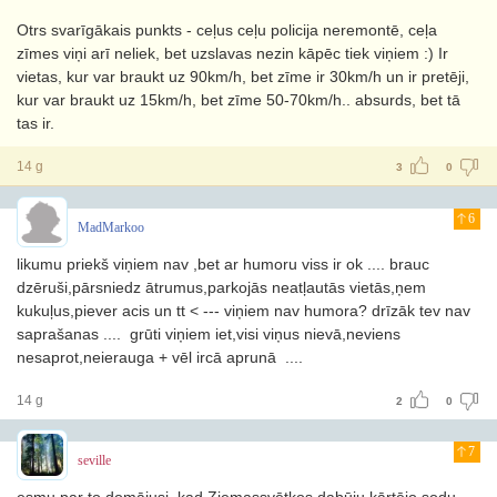
Otrs svarīgākais punkts - ceļus ceļu policija neremontē, ceļa
zīmes viņi arī neliek, bet uzslavas nezin kāpēc tiek viņiem :) Ir
vietas, kur var braukt uz 90km/h, bet zīme ir 30km/h un ir pretēji,
kur var braukt uz 15km/h, bet zīme 50-70km/h.. absurds, bet tā
tas ir.
14 g
3
0
6
MadMarkoo
likumu priekš viņiem nav ,bet ar humoru viss ir ok .... brauc
dzēruši,pārsniedz ātrumus,parkojās neatļautās vietās,ņem
kukuļus,piever acis un tt < --- viņiem nav humora? drīzāk tev nav
saprašanas .... grūti viņiem iet,visi viņus nievā,neviens
nesaprot,neierauga + vēl ircā aprunā ....
14 g
2
0
7
seville