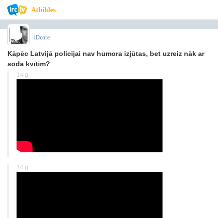
Atbildes
iDcore
Kāpēc Latvijā policijai nav humora izjūtas, bet uzreiz nāk ar
soda kvītīm?
14 g
14 g