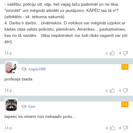
- valdību, policiju utt. utjp, bet vajag taču padomāt un ne tikai
"smirdēt" unt mēgināt atbidēt uz jautājumu, KĀPĒC tas tā ir!?
(atbildēts - sk. teikuma sakumā)
4. Darbs ir darbs... zinātniskos :D nolūkos var mēģināt uzjokot ar
kādas citas valsts policistu, piemēram, Amerikas... paskatīsimies,
kas no tā sanāks.
(tikai nepārtrakot -tur lodi ribās saganīt var ļoti
ātri).
14 g
1
0
6
Angelo1989
profesija taada
14 g
1
0
8
Енот
tapeec ka viniem nav nekaadu juutu....
14 g
0
0