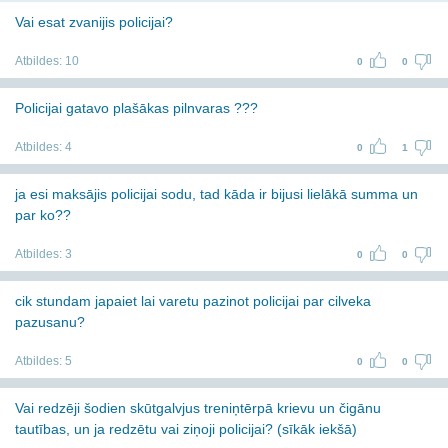
Vai esat zvanijis policijai?
Atbildes:
10
0
0
Policijai gatavo plašākas pilnvaras ???
Atbildes:
4
0
1
ja esi maksājis policijai sodu, tad kāda ir bijusi lielākā summa un
par ko??
Atbildes:
3
0
0
cik stundam japaiet lai varetu pazinot policijai par cilveka
pazusanu?
Atbildes:
5
0
0
Vai redzēji šodien skūtgalvjus treniņtērpā krievu un čigānu
tautības, un ja redzētu vai ziņoji policijai? (sīkāk iekšā)