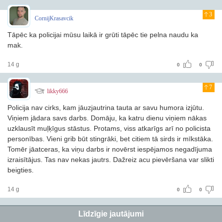
3
CornijKrasavcik
Tāpēc ka policijai mūsu laikā ir grūti tāpēc tie pelna naudu ka
mak.
14 g
0
0
7
likky666
Policija nav cirks, kam jāuzjautrina tauta ar savu humora izjūtu.
Viņiem jādara savs darbs. Domāju, ka katru dienu viņiem nākas
uzklausīt muļķīgus stāstus. Protams, viss atkarīgs arī no policista
personības. Vieni grib būt stingrāki, bet citiem tā sirds ir mīkstāka.
Tomēr jāatceras, ka viņu darbs ir novērst iespējamos negadījuma
izraisītājus. Tas nav nekas jautrs. Dažreiz acu pievēršana var slikti
beigties.
14 g
0
0
Līdzīgie jautājumi