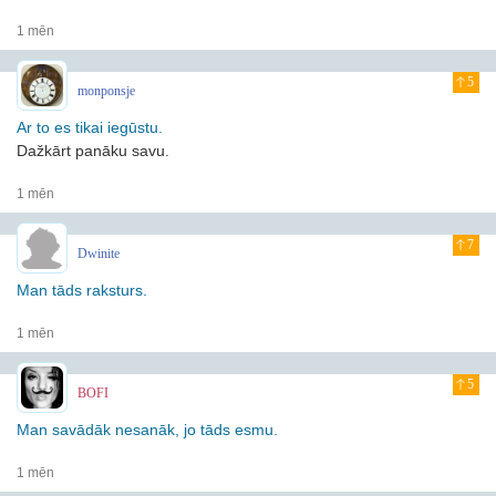
1 mēn
5
monponsje
Ar to es tikai iegūstu.
Dažkārt panāku savu.
1 mēn
7
Dwinite
Man tāds raksturs.
1 mēn
5
BOFI
Man savādāk nesanāk, jo tāds esmu.
1 mēn