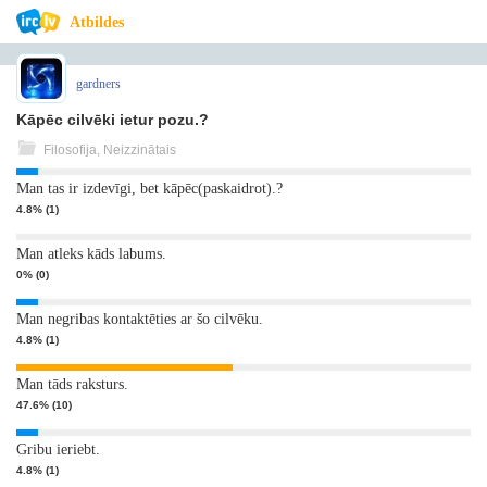
Atbildes
gardners
Kāpēc cilvēki ietur pozu.?
Filosofija, Neizzinātais
Man tas ir izdevīgi, bet kāpēc(paskaidrot).?
4.8% (1)
Man atleks kāds labums.
0% (0)
Man negribas kontaktēties ar šo cilvēku.
4.8% (1)
Man tāds raksturs.
47.6% (10)
Gribu ieriebt.
4.8% (1)