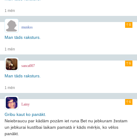
1 mēn
8
munkss
Man tāds raksturs.
1 mēn
6
sanca007
Man tāds raksturs.
1 mēn
6
Lainy
Gribu kaut ko panākt.
Neiebraucu par kādām pozām iet runa
Bet nu jebkuram žestam
un jebkurai kustībai laikam pamatā ir kāds mērķis, ko vēlos
panākt.