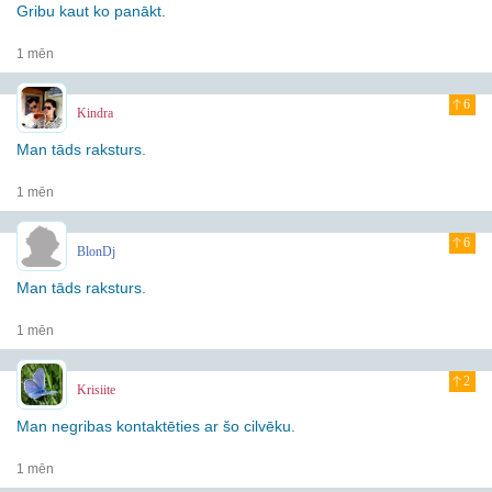
Gribu kaut ko panākt.
1 mēn
6
Kindra
Man tāds raksturs.
1 mēn
6
BlonDj
Man tāds raksturs.
1 mēn
2
Krisiite
Man negribas kontaktēties ar šo cilvēku.
1 mēn