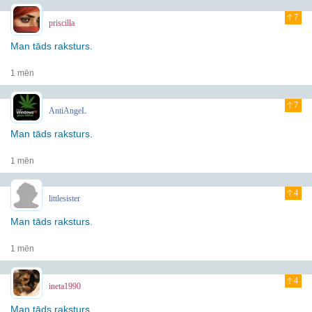
7
priscilla
Man tāds raksturs.
1 mēn
7
AntiAngeL
Man tāds raksturs.
1 mēn
4
littlesister
Man tāds raksturs.
1 mēn
4
ineta1990
Man tāds raksturs.