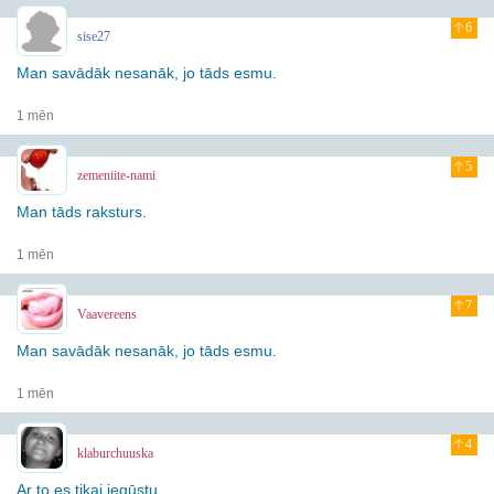
6
sise27
Man savādāk nesanāk, jo tāds esmu.
1 mēn
5
zemeniite-nami
Man tāds raksturs.
1 mēn
7
Vaavereens
Man savādāk nesanāk, jo tāds esmu.
1 mēn
4
klaburchuuska
Ar to es tikai iegūstu.