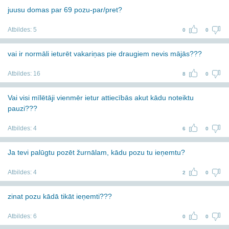
juusu domas par 69 pozu-par/pret?
Atbildes:
5
0
0
vai ir normāli ieturēt vakariņas pie draugiem nevis mājās???
Atbildes:
16
8
0
Vai visi mīlētāji vienmēr ietur attiecībās akut kādu noteiktu
pauzi???
Atbildes:
4
6
0
Ja tevi palūgtu pozēt žurnālam, kādu pozu tu ieņemtu?
Atbildes:
4
2
0
zinat pozu kādā tikāt ieņemti???
Atbildes:
6
0
0