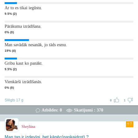
Ar to es tikai iegūstu.
9.5% (2)
Pārākuma izrādīšana.
0% (0)
Man savādāk nesanāk, jo tāds esmu.
19% (4)
Gribu kaut ko panākt.
9.5% (2)
Vienkārši izrādīšanās.
0% (0)
Slēgts 17 g
8
1
Atbildes: 0
Skatījumi : 370
7
Sheyliina
Man tas ir izdevīgi, bet kāpēc(paskaidrot).?