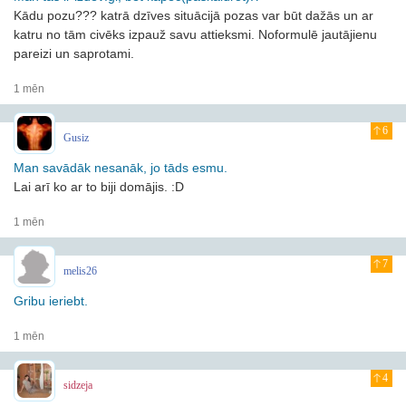
Kādu pozu??? katrā dzīves situācijā pozas var būt dažās un ar
katru no tām civēks izpauž savu attieksmi. Noformulē jautājienu
pareizi un saprotami.
1 mēn
6
Gusiz
Man savādāk nesanāk, jo tāds esmu.
Lai arī ko ar to biji domājis. :D
1 mēn
7
melis26
Gribu ieriebt.
1 mēn
4
sidzeja