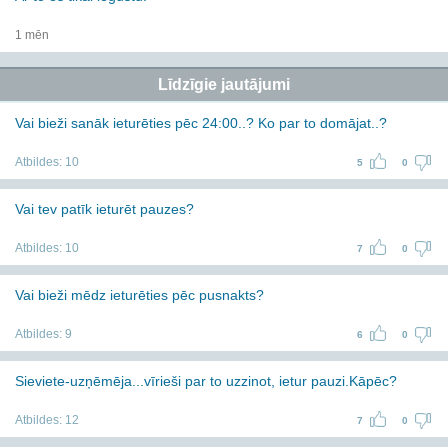
1 mēn
Līdzīgie jautājumi
Vai bieži sanāk ieturēties pēc 24:00..? Ko par to domājat..?
Atbildes:
10
5
0
Vai tev patīk ieturēt pauzes?
Atbildes:
10
7
0
Vai bieži mēdz ieturēties pēc pusnakts?
Atbildes:
9
6
0
Sieviete-uzņēmēja...vīrieši par to uzzinot, ietur pauzi.Kāpēc?
Atbildes:
12
7
0