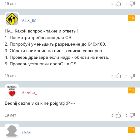
19 лет
0
0
6
AleX_IM
Ну... Какой вопрос - такие и ответы!
1. Посмотри требования для CS.
2. Попробуй уменьшить разрешение до 640х480.
3. Обрати внимание на пинг в списке серверов.
4. Проверь драйвера если надо - обнови из инета.
5. Проверь установки openGL в CS.
19 лет
0
0
4
Anzelika_
Bednij dazhe v csik ne poigratj :P~~
19 лет
0
0
4
eAAe