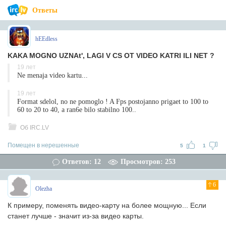
Ответы
hEEdless
KAKA MOGNO UZNAt', LAGI V CS OT VIDEO KATRI ILI NET ?
19 лет
Ne menaja video kartu...
19 лет
Format sdelol, no ne pomoglo ! A Fps postojanno prigaet to 100 to
60 to 20 to 40, a ran6e bilo stabilno 100..
Об IRC.LV
Помещен в нерешенные
5
1
Ответов: 12
Просмотров: 253
6
Olezha
К примеру, поменять видео-карту на более мощную... Если
станет лучше - значит из-за видео карты.