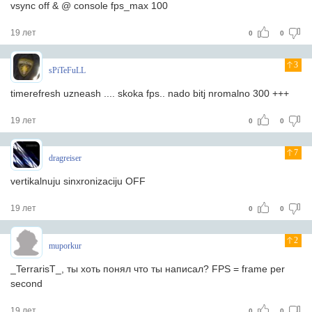
vsync off & @ console fps_max 100
19 лет
0
0
3
sPiTeFuLL
timerefresh uzneash .... skoka fps.. nado bitj nromalno 300 +++
19 лет
0
0
7
dragreiser
vertikalnuju sinxronizaciju OFF
19 лет
0
0
2
muporkur
_TerrarisT_, ты хоть понял что ты написал? FPS = frame per
second
19 лет
0
0