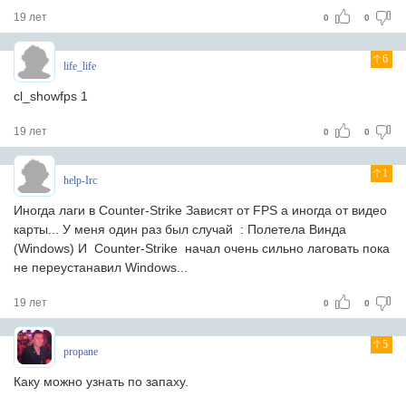
19 лет
0
0
6
life_life
cl_showfps 1
19 лет
0
0
1
help-Irc
Иногда лаги в Counter-Strike Зависят от FPS а иногда от видео
карты... У меня один раз был случай : Полетела Винда
(Windows) И Counter-Strike начал очень сильно лаговать пока
не переустанавил Windows...
19 лет
0
0
5
propane
Каку можно узнать по запаху.