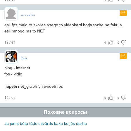
6
suncatcher
esli fps malo to skoree vsego to videokarti hotja tozhe ne fakt. a
esli mnogo ms to NET
19 лет
0
0
6
Riha
ping - internet
fps - vidio
nape6i net_graph 3 i uvide6 fps
19 лет
0
0
Похожие вопросы
Ja jums būtu tāds uzvārds kaka ko jūs darītu