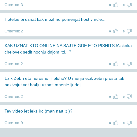
Ответов:
3
0
0
Hotelos bi uznat kak mozhno pomenjat host v irc'e...
Ответов:
2
0
0
KAK UZNAT KTO ONLINE NA SAJTE GDE ETO PISHITSJA skoka
chelovek sedit nochju dnjom itd.. ?
Ответов:
2
0
0
Ezik Zebri eto horosho ili ploho? U menja ezik zebri prosta tak
nazivajut vot ha4ju uznat' mnenie ljudej ..
Ответов:
2
0
0
Tev video iet iekš irc (man naīt :( )?
Ответов:
9
6
0