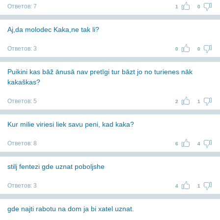
Ответов:
7
1
0
Aj,da molodec Kaka,ne tak li?
Ответов:
3
0
0
Puikini kas bāž ānusā nav pretīgi tur bāzt jo no turienes nāk
kakaškas?
Ответов:
5
2
1
Kur milie viriesi liek savu peni, kad kaka?
Ответов:
8
6
4
stilj fentezi gde uznat poboljshe
Ответов:
3
4
1
gde najti rabotu na dom ja bi xatel uznat.