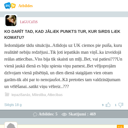
Atbildes
LiiGUCiiTiS
KO DARĪT TAD, KAD JĀLiEK PUNKTS TUR, KUR SiRDS LiEK
KOMATU?
Iedomājatie tādu situāciju..Atlidoju uz UK ciemos pie puiša, kuru
realitātē nebiju redzējusi..Tik ļoti iepatikās man viņš..ka izveidojā
reālas attiecības..Viss bija tik skaisti un mīļi..Bet, vai patiesi???Un
vienā jaukā dienā es biju spiesta viņu pamest..Bet vēljoprojām
dzīvojam vienā pilsētiņā, un dien dienā staigājam vien otram
garām-tik abi par to nenojaušot..Kā pretoties tam valdzinājumam
un vēlēšanai..satikt viņu vēlreiz..???
Iepazīšanās, Mīlestība, Attiecības
Slēgts 18 g
9
1
Atbildes: 5
Skatījumi : 469
6