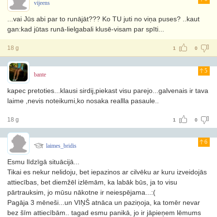
vijeens
...vai Jūs abi par to runājāt??? Ko TU juti no viņa puses? ..kaut
gan:kad jūtas runā-lielgabali klusē-visam par spīti...
18 g
1
0
5
bante
kapec pretoties...klausi sirdij,piekast visu parejo...galvenais ir tava
laime ,nevis noteikumi,ko nosaka reallla pasaule..
18 g
1
0
6
laimes_bridis
Esmu līdzīgā situācijā...
Tikai es nekur nelidoju, bet iepazinos ar cilvēku ar kuru izveidojās
attiecības, bet diemžēl izlēmām, ka labāk būs, ja to visu
pārtrauksim, jo mūsu nākotne ir neiespējama...:(
Pagāja 3 mēneši...un VIŅŠ atnāca un paziņoja, ka tomēr nevar
bez šīm attiecībām.. tagad esmu panikā, jo ir jāpieņem lēmums