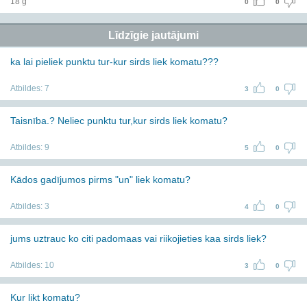
18 g
0
0
Līdzīgie jautājumi
ka lai pieliek punktu tur-kur sirds liek komatu???
Atbildes:
7
3
0
Taisnība.? Neliec punktu tur,kur sirds liek komatu?
Atbildes:
9
5
0
Kādos gadījumos pirms "un" liek komatu?
Atbildes:
3
4
0
jums uztrauc ko citi padomaas vai riikojieties kaa sirds liek?
Atbildes:
10
3
0
Kur likt komatu?