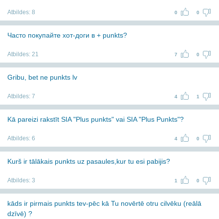
Atbildes:
8
0
0
Часто покупайте хот-доги в + punkts?
Atbildes:
21
7
0
Gribu, bet ne punkts lv
Atbildes:
7
4
1
Kā pareizi rakstīt SIA "Plus punkts" vai SIA "Plus Punkts"?
Atbildes:
6
4
0
Kurš ir tālākais punkts uz pasaules,kur tu esi pabijis?
Atbildes:
3
1
0
kāds ir pirmais punkts tev-pēc kā Tu novērtē otru cilvēku (reālā
dzīvē) ?