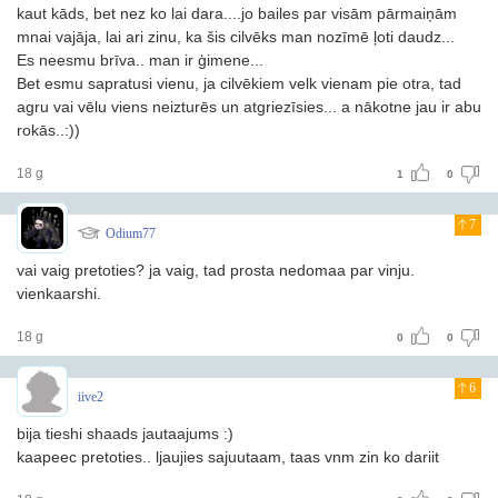
kaut kāds, bet nez ko lai dara....jo bailes par visām pārmaiņām
mnai vajāja, lai ari zinu, ka šis cilvēks man nozīmē ļoti daudz...
Es neesmu brīva.. man ir ģimene...
Bet esmu sapratusi vienu, ja cilvēkiem velk vienam pie otra, tad
agru vai vēlu viens neizturēs un atgriezīsies... a nākotne jau ir abu
rokās..:))
18 g
1
0
7
Odium77
vai vaig pretoties? ja vaig, tad prosta nedomaa par vinju.
vienkaarshi.
18 g
0
0
6
iive2
bija tieshi shaads jautaajums :)
kaapeec pretoties.. ljaujies sajuutaam, taas vnm zin ko dariit