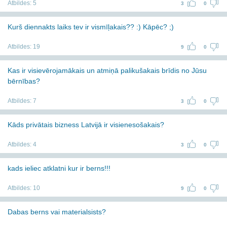
Atbildes:
5
3
0
Kurš diennakts laiks tev ir vismīļakais?? :) Kāpēc? ;)
Atbildes:
19
9
0
Kas ir visievērojamākais un atmiņā palikušakais brīdis no Jūsu
bērnības?
Atbildes:
7
3
0
Kāds privātais bizness Latvijā ir visienesošakais?
Atbildes:
4
3
0
kads ieliec atklatni kur ir berns!!!
Atbildes:
10
9
0
Dabas berns vai materialsists?