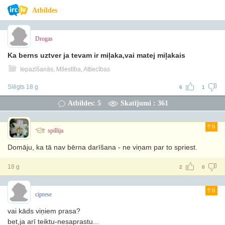
Atbildes
Drogas
Ka berns uztver ja tevam ir miļaka,vai matej miļakais
Iepazīšanās, Mīlestība, Attiecības
Slēgts 18 g
6
1
Atbildes: 5
Skatījumi : 361
6
spillija
Domāju, ka tā nav bērna darīšana - ne viņam par to spriest.
18 g
2
0
6
ciprese
vai kāds viņiem prasa?
bet,ja arī teiktu-nesaprastu...