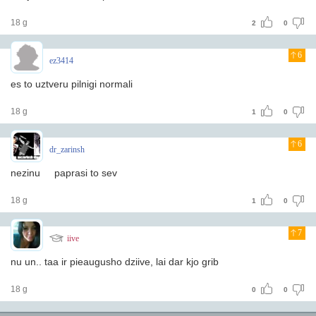
18 g
2
0
6
ez3414
es to uztveru pilnigi normali
18 g
1
0
6
dr_zarinsh
nezinu paprasi to sev
18 g
1
0
7
iive
nu un.. taa ir pieaugusho dziive, lai dar kjo grib
18 g
0
0