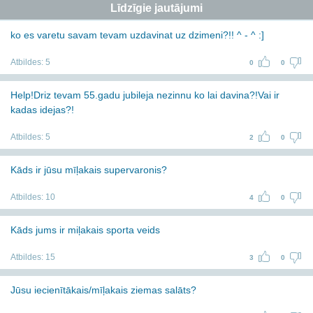
Līdzīgie jautājumi
ko es varetu savam tevam uzdavinat uz dzimeni?!! ^ - ^ :]
Atbildes:
5
0
0
Help!Driz tevam 55.gadu jubileja nezinnu ko lai davina?!Vai ir
kadas idejas?!
Atbildes:
5
2
0
Kāds ir jūsu mīļakais supervaronis?
Atbildes:
10
4
0
Kāds jums ir miļakais sporta veids
Atbildes:
15
3
0
Jūsu iecienītākais/mīļakais ziemas salāts?