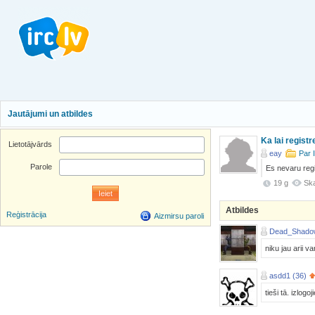
Jautājumi un atbildes
Ka lai regist
Lietotājvārds
eay
Par 
Parole
Es nevaru regi
19 g
Ska
Atbildes
Reģistrācija
Aizmirsu paroli
Dead_Shado
niku jau arii v
asdd1 (36)
tieši tā. izlogo