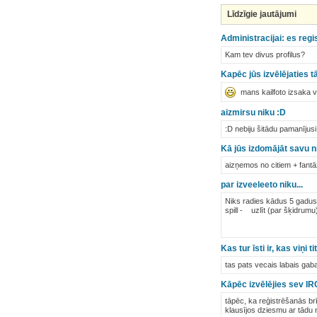
Līdzīgie jautājumi
Administracijai: es regi
Kam tev divus profilus?
Kapēc jūs izvēlējaties t
mans kailfoto izsaka v
aizmirsu niku :D
:D nebiju šitādu pamanījusi
Kā jūs izdomājāt savu n
aizņemos no citiem + fantā
par izveeleeto niku...
Niks radies kādus 5 gadus at
spill - uzlīt (par šķidrumu) 
Kas tur īsti ir, kas viņ
tas pats vecais labais gabal
Kāpēc izvēlējies sev IRC
tāpēc, ka reģistrēšanās br
klausījos dziesmu ar tādu 