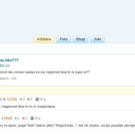
Atbildes
Foto
Blogi
Joki
reju niku???
IRC.LV
stret niku mman raadas ka var registreet tikai irc.lv kape ta??
tījumi : 130
w
3 (711)
2
5
19 g
ar reggistreet tikai no irc.lv maajaslapas
2 (410)
1
2
19 g
jies no lapas, pogai "Ieiet" blakus jābūt "Reģistrācija...". bet cik skatos, esi jau paspējis piereģis