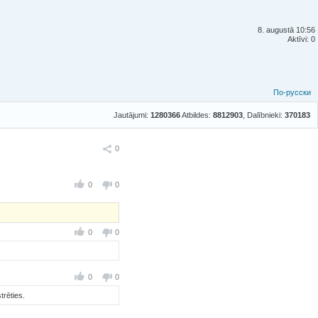
8. augustā 10:56
Aktīvi: 0
По-русски
Jautājumi:
1280366
Atbildes:
8812903
, Dalībnieki:
370183
Ieteikt
0
0
0
0
0
0
0
trēties.