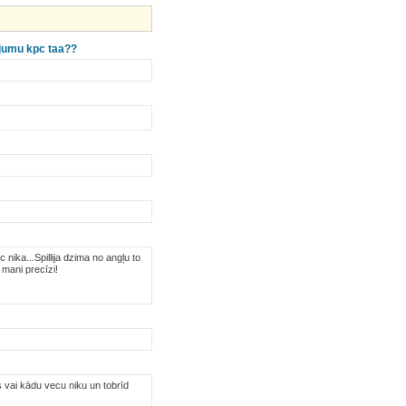
najumu kpc taa??
 nika...Spillija dzima no angļu to
o mani precīzi!
 vai kādu vecu niku un tobrīd