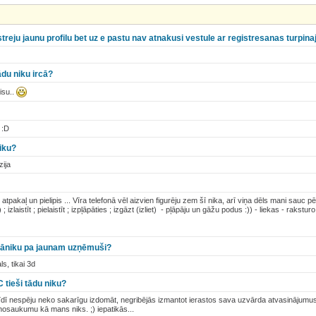
streju jaunu profilu bet uz e pastu nav atnakusi vestule ar registresanas turpi
ādu niku ircā?
isu..
 :D
iku?
zija
pakaļ un pielipis ... Vīra telefonā vēl aizvien figurēju zem šī nika, arī viņa dēls mani sauc pēc
; izlaistīt ; pielaistīt ; izpļāpāties ; izgāzt (izliet) - pļāpāju un gāžu podus :)) - liekas - rakstur
i titāniku pa jaunam uzņēmuši?
s, tikai 3d
 tieši tādu niku?
īdī nespēju neko sakarīgu izdomāt, negribējās izmantot ierastos sava uzvārda atvasinājumus
nosaukumu kā mans niks. ;) iepatikās...