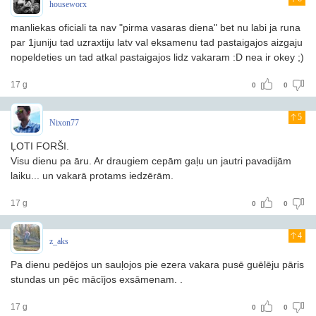
houseworx
manliekas oficiali ta nav "pirma vasaras diena" bet nu labi ja runa
par 1juniju tad uzraxtiju latv val eksamenu tad pastaigajos aizgaju
nopeldeties un tad atkal pastaigajos lidz vakaram :D nea ir okey ;)
17 g
0
0
5
Nixon77
ĻOTI FORŠI.
Visu dienu pa āru. Ar draugiem cepām gaļu un jautri pavadijām
laiku... un vakarā protams iedzērām.
17 g
0
0
4
z_aks
Pa dienu pedējos un sauļojos pie ezera vakara pusē guēlēju pāris
stundas un pēc mācījos exsāmenam. .
17 g
0
0