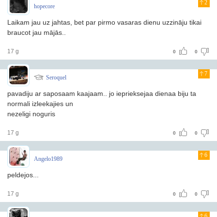
2
hopecore
Laikam jau uz jahtas, bet par pirmo vasaras dienu uzzināju tikai
braucot jau mājās..
17 g
0
0
7
Seroquel
pavadiju ar saposaam kaajaam.. jo ieprieksejaa dienaa biju ta
normali izleekajies un
nezeligi noguris
17 g
0
0
6
Angelo1989
peldejos...
17 g
0
0
6