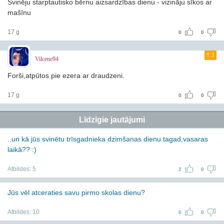
Svinēju starptautisko bērnu aizsardzības dienu - vizināju sīkos ar
mašīnu
17 g
0
0
3
Vilcene94
Forši,atpūtos pie ezera ar draudzeni.
17 g
0
0
Līdzīgie jautājumi
..un kā jūs svinētu trīsgadnieka dzimšanas dienu tagad,vasaras
laikā?? :)
Atbildes:
5
2
0
Jūs vēl atceraties savu pirmo skolas dienu?
Atbildes:
10
6
0