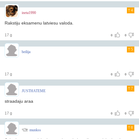
4
ineta1990
Rakstiju eksamenu latviesu valoda.
17 g
0
0
5
beilija
17 g
0
0
7
JUSTHATEME
straadaju araa
17 g
0
0
8
munkss