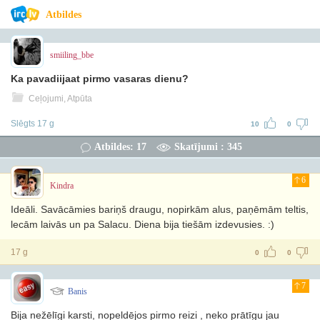
Atbildes
smiiling_bbe
Ka pavadiijaat pirmo vasaras dienu?
Ceļojumi, Atpūta
Slēgts 17 g
10
0
Atbildes: 17
Skatījumi : 345
6
Kindra
Ideāli. Savācāmies bariņš draugu, nopirkām alus, paņēmām teltis,
lecām laivās un pa Salacu. Diena bija tiešām izdevusies. :)
17 g
0
0
7
Banis
Bija nežēlīgi karsti, nopeldējos pirmo reizi , neko prātīgu jau