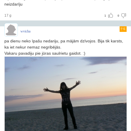
neizdarīju
17 g
1
0
6
wvicha
pa dienu neko īpašu nedariju, pa mājām dzīvojos. Bija tik karsts,
ka iet nekur nemaz negribējās.
Vakaru pavadiju pie jūras saulrietu gaidot. :)