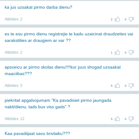
ka jus uzsakat pirmo darba dienu?
Atbildes:
2
2
0
es te esu pirmo dienu registrejie te kadu uzaicinat draudzeties vai
sarakstities ar draugiem ar var ??
Atbildes:
2
1
0
apsveicu ar pirmo skolas dienu!!!!kur juus shogad uzsaakat
maaciibas???
Atbildes:
5
5
0
piekritat apgalvojumam "Ka pavadisiet pirmo jaungada
nakti/dienu, tads bus viss gads" ?
Atbildes:
12
5
0
Kaa pavadiijaat savu brivlaiku???