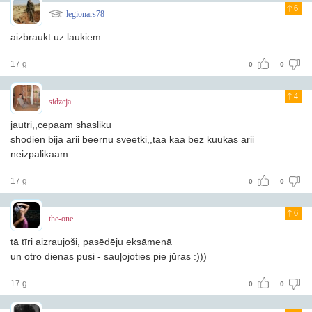
6
legionars78
aizbraukt uz laukiem
17 g
0
0
4
sidzeja
jautri,,cepaam shasliku
shodien bija arii beernu sveetki,,taa kaa bez kuukas arii
neizpalikaam.
17 g
0
0
6
the-one
tā tīri aizraujoši, pasēdēju eksāmenā
un otro dienas pusi - sauļojoties pie jūras :)))
17 g
0
0