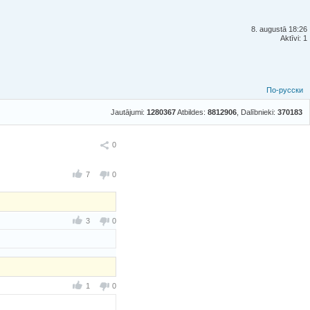
8. augustā 18:26
Aktīvi: 1
По-русски
Jautājumi:
1280367
Atbildes:
8812906
, Dalībnieki:
370183
Ieteikt
0
7
0
3
0
1
0