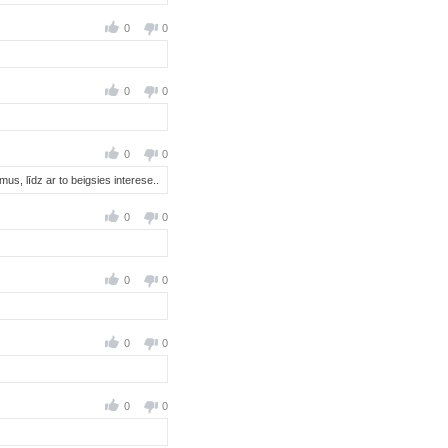
0
0
0
0
0
0
mus, līdz ar to beigsies interese..
0
0
0
0
0
0
0
0