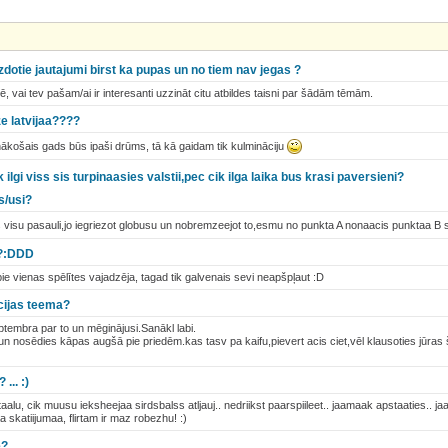
zdotie jautajumi birst ka pupas un no tiem nav jegas ?
ē, vai tev pašam/ai ir interesanti uzzināt citu atbildes taisni par šādām tēmām.
ize latvijaa????
 nākošais gads būs ipaši drūms, tā kā gaidam tik kulmināciju
lgi viss sis turpinaasies valstii,pec cik ilga laika bus krasi paversieni?
s/usi?
 visu pasauli,jo iegriezot globusu un nobremzeejot to,esmu no punkta A nonaacis punktaa B
t?:DDD
pie vienas spēlītes vajadzēja, tagad tik galvenais sevi neapšpļaut :D
acijas teema?
eptembra par to un mēginājusi.Sanākl labi.
u un nosēdies kāpas augšā pie priedēm.kas tasv pa kaifu,pievert acis ciet,vēl klausoties jūra
 ... :)
k taalu, cik muusu ieksheejaa sirdsbalss atljauj.. nedriikst paarspiileet.. jaamaak apstaaties.. j
 skatiijumaa, flirtam ir maz robezhu! :)
e?