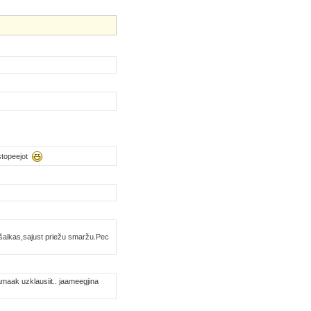
 stopeejot
s šalkas,sajust priežu smaržu.Pec
aamaak uzklausiit.. jaameegjina