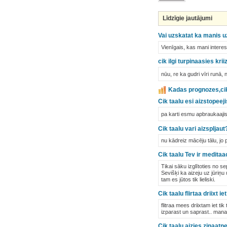
Līdzīgie jautājumi
Vai uzskatat ka manis u
Vienīgais, kas mani interes
cik ilgi turpinaasies kri
nūu, re ka gudri vīri runā,
Kadas prognozes,cik i
Cik taalu esi aizstopeeji
pa karti esmu apbraukaajis
Cik taalu vari aizspljau
nu kādreiz mācēju tālu, jo 
Cik taalu Tev ir medita
Tikai sāku izglītoties no s
Sevišķi ka aizeju uz jūriņ
tam es jūtos tik lieliski.
Cik taalu flirtaa driixt iet?
flitraa mees driixtam iet ti
izparast un saprast.. manaa
Cik taalu aizies zinaatn