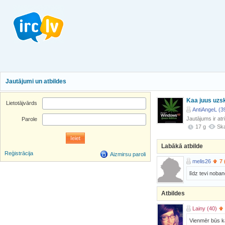
Jautājumi un atbildes
Kaa juus uzsk
Lietotājvārds
AntiAngeL (3
Jautājums ir atr
Parole
17 g
Ska
Labākā atbilde
Reģistrācija
Aizmirsu paroli
melis26
7 
līdz tevi noba
Atbildes
Lainy (40)
Vienmēr būs kā