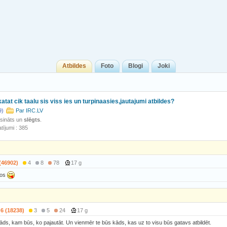
Atbildes
Foto
Blogi
Joki
atat cik taalu sis viss ies un turpinaasies,jautajumi atbildes?
9)
Par IRC.LV
isināts un
slēgts
.
tījumi : 385
(46902)
4
8
78
17 g
nos
6 (18238)
3
5
24
17 g
ds, kam būs, ko pajautāt. Un vienmēr te būs kāds, kas uz to visu būs gatavs atbildēt.