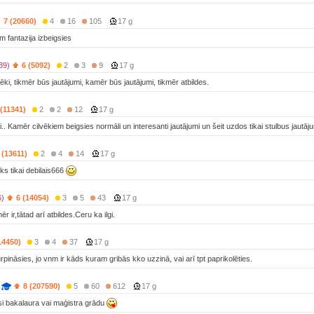
7 (20660)
4
16
105
17 g
m fantazija izbeigsies
39)
6 (5092)
2
3
9
17 g
ki, tikmēr būs jautājumi, kamēr būs jautājumi, tikmēr atbildes.
 (11341)
2
2
12
17 g
.. Kamēr cilvēkiem beigsies normāli un interesanti jautājumi un šeit uzdos tikai stulbus jautāju
 (13611)
2
4
14
17 g
ks tikai debilais666
6)
6 (14054)
3
5
43
17 g
r ir,tātad arī atbildes.Ceru ka ilgi.
14450)
3
4
37
17 g
rpināsies, jo vnm ir kāds kuram gribās kko uzzinā, vai arī tpt paprikolēties.
8 (207590)
5
60
612
17 g
 bakalaura vai maģistra grādu