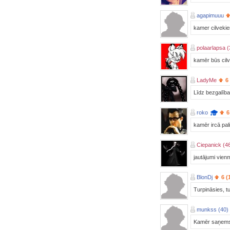
agapimuuu
kamer cilvekie
polaarlapsa (
kamēr būs cilvē
LadyMe
6
Līdz bezgalībai
roko
6
kamēr ircā pali
Ciepanick (4
jautājumi vienmē
BlonDj
6 (
Turpināsies, tu
munkss (40)
Kamēr saņemsi