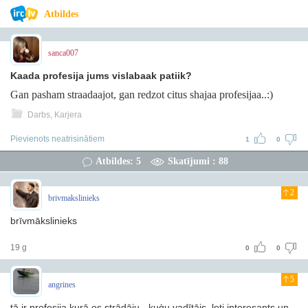
Atbildes
sanca007
Kaada profesija jums vislabaak patiik?
Gan pasham straadaajot, gan redzot citus shajaa profesijaa..:)
Darbs, Karjera
Pievienots neatrisinātiem
1
0
Atbildes: 5
Skatījumi : 88
2
brivmakslinieks
brīvmākslinieks
19 g
0
0
5
angrines
tā ir profesija kurā es strādāju - kuģu vadītājs, ļoti interesants un