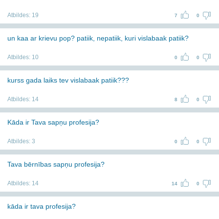
Atbildes:
19
7
0
un kaa ar krievu pop? patiik, nepatiik, kuri vislabaak patiik?
Atbildes:
10
0
0
kurss gada laiks tev vislabaak patiik???
Atbildes:
14
8
0
Kāda ir Tava sapņu profesija?
Atbildes:
3
0
0
Tava bērnības sapņu profesija?
Atbildes:
14
14
0
kāda ir tava profesija?