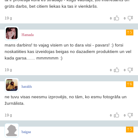
grūts darbs, bet citiem liekas ka tas ir vienkāršs.
19 g
0
0
5
Hamada
mans darbins! to vajag visiem un to dara visi - pavars! :) forsi
noskatiities kas izveidojas beigas no dazadiem produktiem un vel
kada garsa....... mmmmmm :)
19 g
0
0
6
haralds
ne tuvu visas neesmu izprovējis, no tām, ko esmu fotogrāfa un
žurnālista.
19 g
0
0
5
baigaa