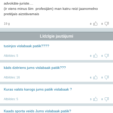
advokāte-juriste....
(ir viens minus šim profesijām) man katru reizi jaanomelno
pretējais aizstāvamais
19 g
0
0
Līdzīgie jautājumi
tusinjos vislabaak patiik????
Atbildes:
5
0
0
kāds dzēriens jums vislabaak patiik???
Atbildes:
16
6
0
Kuras valsts karogs jums patiik vislabaak ?
Atbildes:
5
3
0
Kaads sporta veids Jums vislabaak patiik?