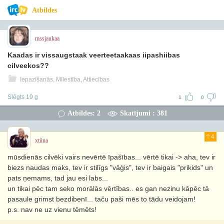
Atbildes
mssjaukaa
Kaadas ir vissaugstaak veerteetaakaas iipashiibas
cilveekos??
Iepazīšanās, Mīlestība, Attiecības
Slēgts 19 g
1
0
Atbildes: 2
Skatījumi : 381
4
xtiina
mūsdienās cilvēki vairs nevērtē īpašības... vērtē tikai -> aha, tev ir
biezs naudas maks, tev ir stilīgs "vāģis", tev ir baigais "prikids" un
pats ņemams, tad jau esi labs...
un tikai pēc tam seko morālās vērtības.. es gan nezinu kāpēc tā
pasaule grimst bezdibenī... taču paši mēs to tādu veidojam!
p.s. nav ne uz vienu tēmēts!