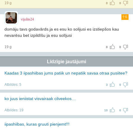
19 g
0
0
6
vijolite24
domāju tavs godavārds.ja es esu ko solijusi es izstiepšos kau
nevarēsu bet izpildīšu ja esu solījusi
19 g
0
0
Līdzīgie jautājumi
Kaadas 3 iipashiibas jums patiik un nepatiik savaa otraa pusiitee?
Atbildes:
5
3
0
ko juus ieniistat visvairaak cilveekos....
Atbildes:
19
10
0
iipashiibas, kuras gruuti pienjemt!!!