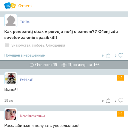
Ответы
Tikilka
Kak perebarotj strax v pervuju no4j s parnem?? O4enj zdu
sovetov zaranie spasibki!!!
Знакомства, Любовь, Отношения
Помещен в нерешенные
0
0
Ответов: 15
Просмотров: 166
5
ExPLosE
Выпей!
19 лет
0
0
6
Neobiknovennnka
Расслабиться и получать удовольствие!