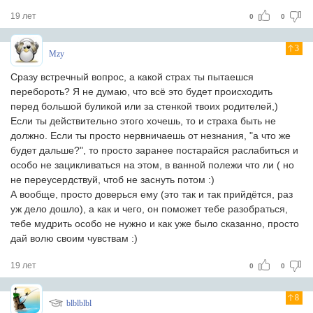
19 лет
0
0
3
Mzy
Сразу встречный вопрос, а какой страх ты пытаешся
перебороть? Я не думаю, что всё это будет происходить
перед большой буликой или за стенкой твоих родителей,)
Если ты действительно этого хочешь, то и страха быть не
должно. Если ты просто нервничаешь от незнания, "а что же
будет дальше?", то просто заранее постарайся раслабиться и
особо не зацикливаться на этом, в ванной полежи что ли ( но
не переусердствуй, чтоб не заснуть потом :)
А вообще, просто доверься ему (это так и так прийдётся, раз
уж дело дошло), а как и чего, он поможет тебе разобраться,
тебе мудрить особо не нужно и как уже было сказанно, просто
дай волю своим чувствам :)
19 лет
0
0
8
blblblbl