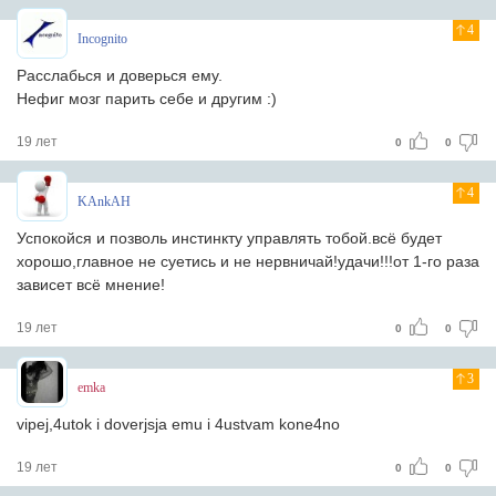
4
Incognito
Расслабься и доверься ему.
Нефиг мозг парить себе и другим :)
19 лет
0
0
4
KAnkAH
Успокойся и позволь инстинкту управлять тобой.всё будет
хорошо,главное не суетись и не нервничай!удачи!!!от 1-го раза
зависет всё мнение!
19 лет
0
0
3
emka
vipej,4utok i doverjsja emu i 4ustvam kone4no
19 лет
0
0