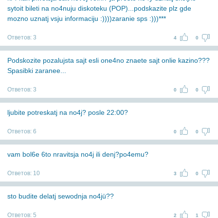
sytoit bileti na no4nuju diskoteku (POP)...podskazite plz gde
mozno uznatj vsju informaciju :))))zaranie sps :)))***
Ответов:
3
4
0
Podskozite pozalujsta sajt esli one4no znaete sajt onlie kazino???
Spasibki zaranee...
Ответов:
3
0
0
ljubite potreskatj na no4j? posle 22:00?
Ответов:
6
0
0
vam bol6e 6to nravitsja no4j ili denj?po4emu?
Ответов:
10
3
0
sto budite delatj sewodnja no4jü??
Ответов:
5
2
1