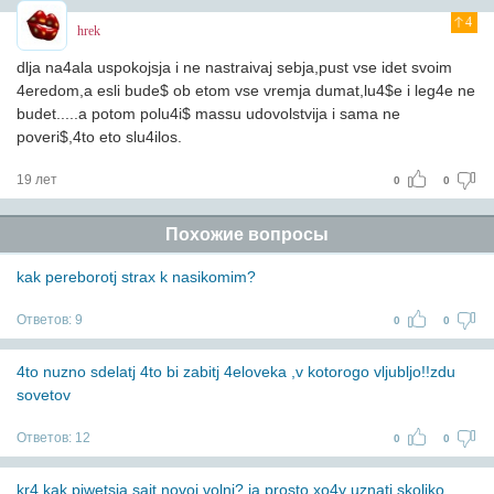
4
hrek
dlja na4ala uspokojsja i ne nastraivaj sebja,pust vse idet svoim
4eredom,a esli bude$ ob etom vse vremja dumat,lu4$e i leg4e ne
budet.....a potom polu4i$ massu udovolstvija i sama ne
poveri$,4to eto slu4ilos.
19 лет
0
0
Похожие вопросы
kak pereborotj strax k nasikomim?
Ответов:
9
0
0
4to nuzno sdelatj 4to bi zabitj 4eloveka ,v kotorogo vljubljo!!zdu
sovetov
Ответов:
12
0
0
kr4 kak piwetsja sait novoj volni? ja prosto xo4y uznatj skoljko