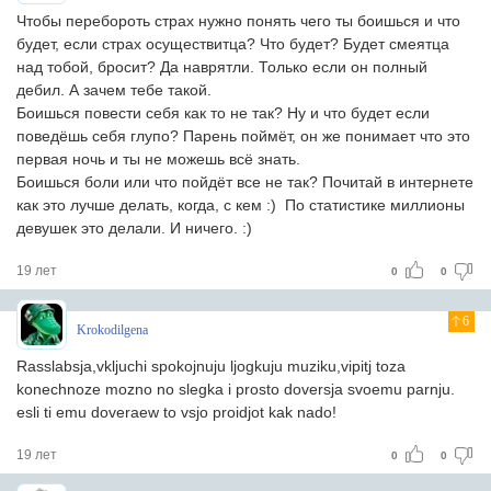
Чтобы перебороть страх нужно понять чего ты боишься и что
будет, если страх осуществитца? Что будет? Будет смеятца
над тобой, бросит? Да наврятли. Только если он полный
дебил. А зачем тебе такой.
Боишься повести себя как то не так? Ну и что будет если
поведёшь себя глупо? Парень поймёт, он же понимает что это
первая ночь и ты не можешь всё знать.
Боишься боли или что пойдёт все не так? Почитай в интернете
как это лучше делать, когда, с кем :) По статистике миллионы
девушек это делали. И ничего. :)
19 лет
0
0
6
Krokodilgena
Rasslabsja,vkljuchi spokojnuju ljogkuju muziku,vipitj toza
konechnoze mozno no slegka i prosto doversja svoemu parnju.
esli ti emu doveraew to vsjo proidjot kak nado!
19 лет
0
0