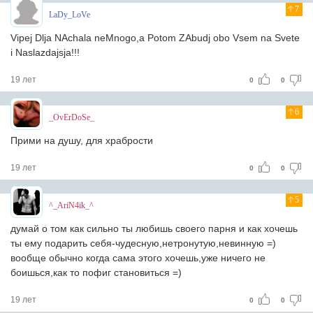
7
LaDy_LoVe
Vipej Dlja NAchala neMnogo,a Potom ZAbudj obo Vsem na Svete
i Naslazdajsja!!!
19 лет
0
0
6
_OvErDoSe_
Прими на душу, для храбрости
19 лет
0
0
5
^_AriN4ik_^
думай о том как сильно ты любишь своего парня и как хочешь
ты ему подарить себя-чудесную,нетронутую,невинную =)
вообще обычно когда сама этого хочешь,уже ничего не
боишься,как то пофиг становиться =)
19 лет
0
0