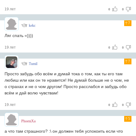
19 лет
0
0
7
kekc
Ляг спать =))))
19 лет
0
0
7
Tumil
Просто забудь обо всём и думай тока о том, как ты его там
любиш или как он те нравится! Не думай больше не о чом, не
о страхах и не о чом другом! Просто расслабся и забудь обо
всём и дай волю чувствам!
19 лет
0
0
5
PhoeniXa
а что там страшного? :\ он должен тебя успокоить если что