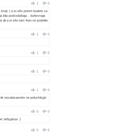
1
0
 bratj :) a to e6o potom budete za
ija bila podxoda6aja .. du6evnaja
 ijti a to e6o tam 4oto ne podelite
1
0
1
0
1
0
1
0
zdnik nezabivaemim ne poluchitsja!
0
0
не забудешь :)
0
0