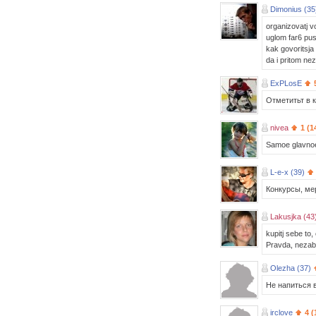
Dimonius (35
organizovatj v
uglom far6 pusk
kak govoritsja 
da i pritom ne
ExPLosE
Отметитьт в к
nivea
1 (1
Samoe glavnoe,
L-e-x (39)
Конкурсы, ме
Lakusjka (43
kupitj sebe to,
Pravda, nezabi
Olezha (37)
Не напиться в
irclove
4 (