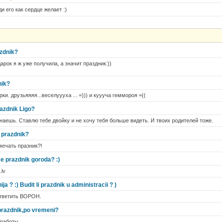
и его как сердце желает :)
azdnik?
дарок я ж уже получила, а значит праздник:))
nik?
ки. друзьяяяя...веселуууха ... =))) и куууча геммороя =((
azdnik Ligo?
наешь. Ставлю тебе двойку и не хочу тебя больше видеть. И твоих родителей тоже.
j prazdnik?
мечать празник?!
e prazdnik goroda? :)
.lv
ja ? :) Budit li prazdnik u administracii ? )
ответить BOPOH.
 prazdnik,po vremeni?
 работы.