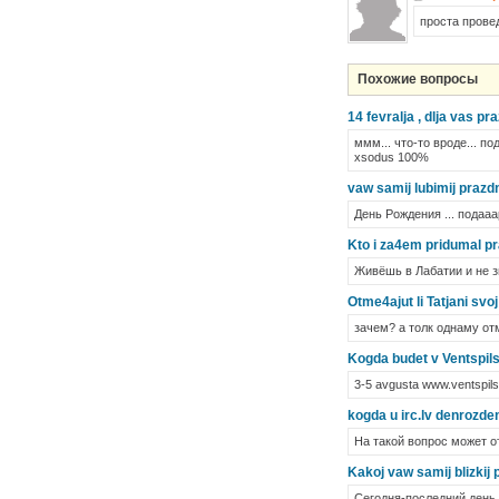
проста провед
Похожие вопросы
14 fevralja , dlja vas pr
ммм... что-то вроде... по
xsodus 100%
vaw samij lubimij prazd
День Рождения ... подааар
Kto i za4em pridumal pr
Живёшь в Лабатии и не з
Otme4ajut li Tatjani svo
зачем? а толк однаму от
Kogda budet v Ventspils
3-5 avgusta www.ventspils
kogda u irc.lv denrozdeni
На такой вопрос может 
Kakoj vaw samij blizkij
Сегодня-последний день