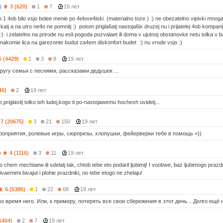
)
3 (620)
1
7
19 лет
o 1 4ob bilo vsjo bolee menie po 4elove4iski (materialno toze ) :) ne obezatelno vipivki mnoga
atj a na utro ne4o ne pomnitj :) potom prigla6atj nastoja6ix druzej nu i prijatelej 4ob kompan
:) i zelatelno na prirode nu esli pogoda pozvalaet ili doma v ujutnoj obstanovke netu tolka v bar
znakomie lica na garezonte budut za4em diskonfort budet :) nu vrode vsjo :)
5 (4429)
1
3
8
19 лет
ругу семьи с песнями, рассказами дедушек ...
46)
2
19 лет
priglasitj tolko teh ludej,kogo ti po-nastojawemu hochesh uvidetj...
7 (20675)
3
21
150
19 лет
роприятия, ролевые игры, сюрпризы, хлопушки, фейерверки тебе в помощь =))
)
4 (1116)
3
11
19 лет
 o chem mechtaew ili sdelatj tak, chtob tebe eto podaril ljubimij! I voobwe, baz ljubimogo pra
vaemimi bivajut i plohie prazdniki, no tebe etogo ne zhelaju!
6 (5386)
1
22
68
19 лет
о время него. Или, к примеру, потерять все свои сбережения в этот день... Долго ещё 
1404)
2
7
19 лет