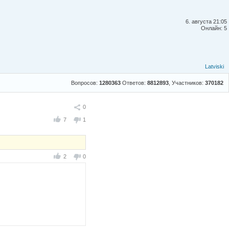
6. августа 21:05
Онлайн: 5
Latviski
Вопросов:
1280363
Ответов:
8812893
, Участников:
370182
Поделиться
0
7
1
2
0