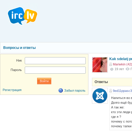
Вопросы и ответы
Kak sdelatj 
Ник
Mariwkin (42
19 лет
Пароль
Ответы
Регистрация
Забыл пароль
9ed11ppasc
Напиться во в
Долго ещё бу
А так же:
кто эти люди 
где я ?
почему с пот
почему тапки