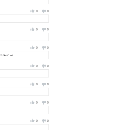
0
0
0
0
0
0
тельно =\
0
0
0
0
0
0
0
0