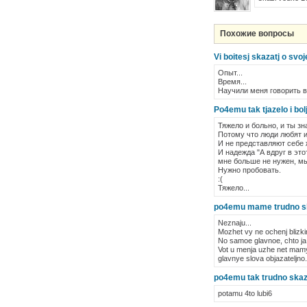
Похожие вопросы
Vi boitesj skazatj o svoj
Опыт...
Время...
Научили меня говорить 
Po4emu tak tjazelo i bo
Тяжело и больно, и ты зн
Потому что люди любят и
И не представляют себе ж
И надежда "А вдруг в это
мне больше не нужен, м
Нужно пробовать.
:(
Тяжело...
po4emu mame trudno skaz
Neznaju...
Mozhet vy ne ochenj blizkim
No samoe glavnoe, chto ja 
Vot u menja uzhe net mamy
glavnye slova objazateljno.
po4emu tak trudno skazat
potamu 4to lubi6