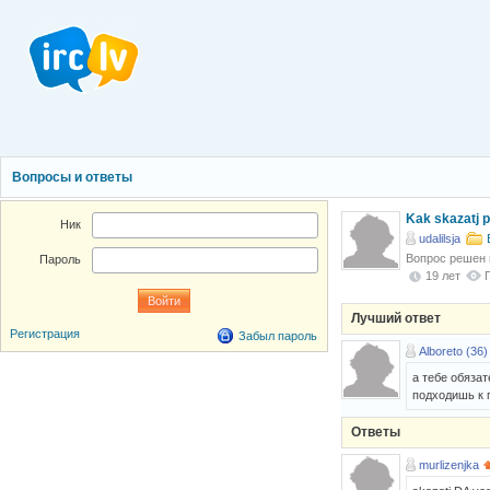
Вопросы и ответы
Kak skazatj p
Ник
udalilsja
Вопрос решен
Пароль
19 лет
Лучший ответ
Регистрация
Забыл пароль
Alboreto (36)
а тебе обязат
подходишь к 
Ответы
murlizenjka