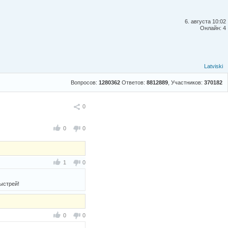
6. августа 10:02
Онлайн: 4
Latviski
Вопросов:
1280362
Ответов:
8812889
, Участников:
370182
Поделиться
0
0
0
1
0
ыстрей!
0
0