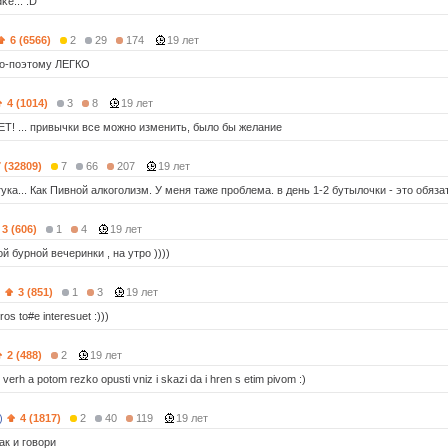
ke... :D
6 (6566)
2
29
174
19 лет
во-поэтому ЛЕГКО
4 (1014)
3
8
19 лет
ЕТ! ... привычки все можно изменить, было бы желание
7 (32809)
7
66
207
19 лет
ука... Как Пивной алкоголизм. У меня таже проблема. в день 1-2 бутылочки - это обяза
3 (606)
1
4
19 лет
 бурной вечеринки , на утро ))))
)
3 (851)
1
3
19 лет
ros to#e interesuet :)))
2 (488)
2
19 лет
 verh a potom rezko opusti vniz i skazi da i hren s etim pivom :)
)
4 (1817)
2
40
119
19 лет
ак и говори