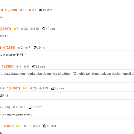
4 (2209)
13
40
19 лет
м !
 (25307)
3
33
148
19 лет
4to li?
4 (1659)
2
7
19 лет
у и скажи:"НЕТ!"
4 (1363)
3
8
19 лет
 ...bjaaakaaa! vot kogda tebe devushka skazhet - "Ot tebja tak zhutko pivom nesjet...otojdi 
7 (46107)
4
25
179
19 лет
ДА =)
2 (366)
2
3
19 лет
его и проходить мимо
6 (9829)
3
15
53
19 лет
A ;)