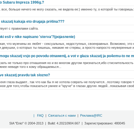
ro Subaru Impreza 1996g.?
 все, больше ничего не могу сказать, не видела ее:) именно ту, о которой ты говоришь:
skazatj kakaja eto drugaja pri4ina???
твует с правилами сайта.
ki esli v nike napisano 'sterva'?(pojasnenie)
мая, что мужчины их любят - сексуальных, недоступных, своенравных. Возможно, это 
 девушки, о которых ты пишешь, никакие не стервы, а просто напросто неуверенные 
mogu skazatj vsjo po povodu otnawenij, a vot v glaza skazatj ja po4emu-to ne
азать не только про отнашения но и во многом другом признаться,ибо стиснительност
нее невидя того к кому обращаемься...
e skazatj pravdu tak slozno?
 меня глаза выдают...так что как бы я не хотела соврать-не получится...поэтому говорю т
ное для того,чтобы показаться умнее и "круче" в глазах других людей...показывая своё
|
FAQ
|
Связаться с нами
|
Реклама@IRC
SIA "Enio" © 2004-2013 | Build: 4.20210904.667 | Зарегистрировано: 480045