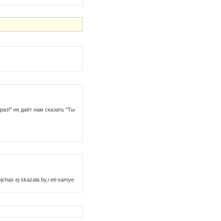
раз!" не даёт нам сказать "Ты
chas ej skazala by,i eti-samye