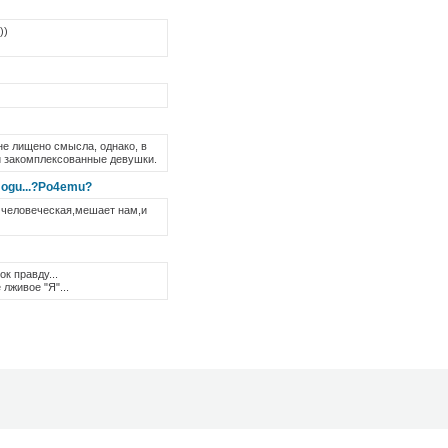
))
не лищено смысла, однако, в
и закомплексованные девушки.
 mogu...?Po4emu?
ь человеческая,мешает нам,и
ок правду...
 лживое "Я"...