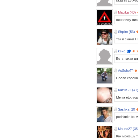
skazatj DA vod
Magika (43)
ненавижу пи
Shplint (53)
так и скажи Н
kekc
Есть такая шт
AsSshoT^
После хорошой
Kazus22 (41
Menja etot vop
Sashka_20
podnimi ruku v
Mouse27 (35
Как можешь т