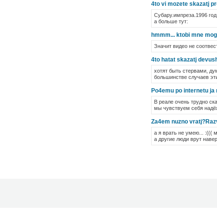
4to vi mozete skazatj p
Субару.импреза.1996 год.
а больше тут:
hmmm... ktobi mne mog 
Значит видео не соотвес
4to hatat skazatj devush
хотят быть стервами, ду
большинстве случаев эти
Po4emu po internetu ja 
В реале очень трудно ск
мы чувствуем себя надёж
Za4em nuzno vratj?Razv
а я врать не умею... :(((
а другие люди врут навер