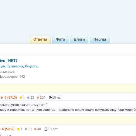
Ответы
Фото
Блоги
Перлы
ivu - NET?
Еда, Кулинария, Рецепты
 и
закрыт
.
Просмотров: 442
6 (9713)
4
33
204
19 лет
ельно нужно сказать ему нет ?
пиву и говоришь нет а пиво отвечает правильно нефиг водку покупать откупори меня б
6 (5262)
1
10
40
19 лет