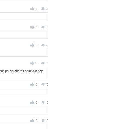
0
0
0
0
0
0
0
0
chutj po-daljshe"ti zadumaeshsja
0
0
0
0
0
0