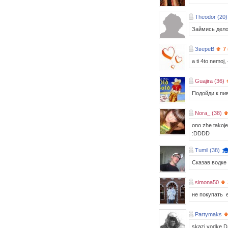
Theodor (20)
Займись дело
ЗвереВ
7
a ti 4to nemoj, 
Guajira (36)
Подойди к пив
Nora_ (38)
ono zhe takoje
:DDDD
Tumil (38)
Сказав водке 
simona50
не покупать 
Partymaks
skazi vodke D