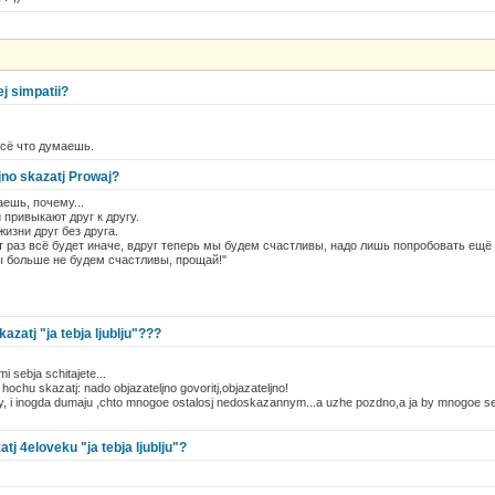
ej simpatii?
всё что думаешь.
ljno skazatj Prowaj?
аешь, почему...
 привыкают друг к другу.
изни друг без друга.
т раз всё будет иначе, вдруг теперь мы будем счастливы, надо лишь попробовать ещё 
ы больше не будем счастливы, прощай!"
atj "ja tebja ljublju"???
i sebja schitajete...
hochu skazatj: nado objazateljno govoritj,objazateljno!
, i inogda dumaju ,chto mnogoe ostalosj nedoskazannym...a uzhe pozdno,a ja by mnogoe sej
j 4eloveku "ja tebja ljublju"?