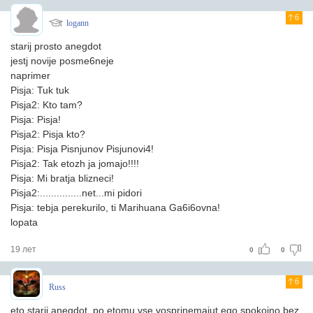
6
logann
starij prosto anegdot
jestj novije posme6neje
naprimer
Pisja: Tuk tuk
Pisja2: Kto tam?
Pisja: Pisja!
Pisja2: Pisja kto?
Pisja: Pisja Pisnjunov Pisjunovi4!
Pisja2: Tak etozh ja jomajo!!!!
Pisja: Mi bratja blizneci!
Pisja2:...............net...mi pidori
Pisja: tebja perekurilo, ti Marihuana Ga6i6ovna!
lopata
19 лет
0
0
6
Russ
eto starij anegdot, po etomu vse vosprinemajut ego spokojno bez