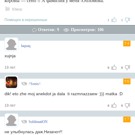
коровы — сено !! А фамилия у меня -Обломова.
Юмор
Помещен в нерешенные
1
1
Ответов: 9
Просмотров: 106
4
laquaq
xujnja
19 лет
0
0
6
^Sonix^
dik! eto zhe moj anekdot ja dala ti razmnazzaew :))) matka :D
19 лет
0
0
7
SublimatiON
не улыбнулась даж.Низачот!!