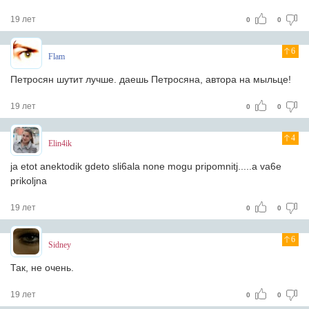
19 лет
0
0
6
Flam
Петросян шутит лучше. даешь Петросяна, автора на мыльце!
19 лет
0
0
4
Elin4ik
ja etot anektodik gdeto sli6ala none mogu pripomnitj.....a va6e
prikoljna
19 лет
0
0
6
Sidney
Так, не очень.
19 лет
0
0