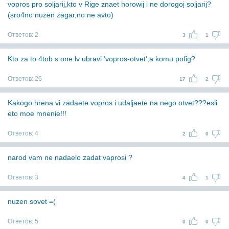
vopros pro soljarij,kto v Rige znaet horowij i ne dorogoj soljarij?
(sro4no nuzen zagar,no ne avto)
Ответов:
2
3
1
Kto za to 4tob s one.lv ubravi 'vopros-otvet',a komu pofig?
Ответов:
26
17
2
Kakogo hrena vi zadaete vopros i udaljaete na nego otvet???esli
eto moe mnenie!!!
Ответов:
4
2
0
narod vam ne nadaelo zadat vaprosi ?
Ответов:
3
4
1
nuzen sovet =(
Ответов:
5
0
0