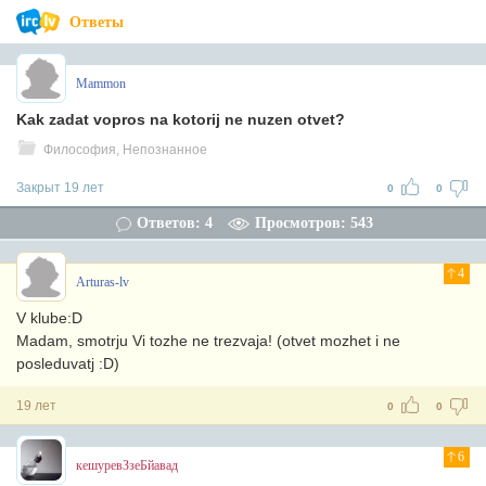
Ответы
Mammon
Kak zadat vopros na kotorij ne nuzen otvet?
Философия, Непознанное
Закрыт 19 лет
0
0
Ответов: 4
Просмотров: 543
4
Arturas-lv
V klube:D
Madam, smotrju Vi tozhe ne trezvaja! (otvet mozhet i ne
posleduvatj :D)
19 лет
0
0
6
кешуревЗзеБйавад