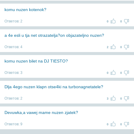
komu nuzen kotenok?
Ответов:
2
0
0
a 4e esli u tja net otrazatelja?on objazateljno nuzen?
Ответов:
4
2
0
komu nuzen bilet na DJ TIESTO?
Ответов:
3
0
0
Dlja 4ego nuzen klapn otse4ki na turbonagnetatele?
Ответов:
2
3
0
Devuwka,a vawej mame nuzen zjatek?
Ответов:
9
0
0