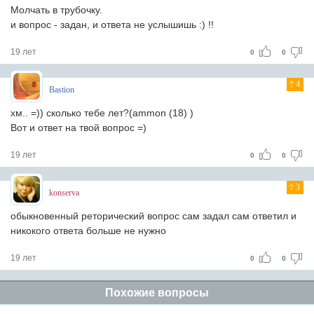
Молчать в трубочку.
и вопрос - задан, и ответа не услышишь :) !!
19 лет
0
0
4
Bastion
хм.. =)) сколько тебе лет?(ammon (18) )
Вот и ответ на твой вопрос =)
19 лет
0
0
3
konserva
обыкновенный реторический вопрос сам задал сам ответил и
никокого ответа больше не нужно
19 лет
0
0
Похожие вопросы