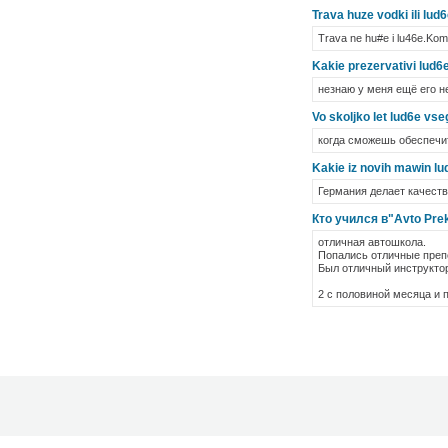
Trava huze vodki ili lud6
Trava ne hu#e i lu46e.Komu 
Kakie prezervativi lud6e
незнаю у меня ещё его не
Vo skoljko let lud6e vseg
когда сможешь обеспечи
Kakie iz novih mawin lud
Германия делает качеств
Кто учился в"Avto Pre
отличная автошкола.
Попались отличные преп
Был отличный инструкто
2 с половиной месяца и 