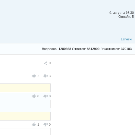
9. августа 16:30
Онлайн: 5
Latviski
Вопросов:
1280368
Ответов:
8812909
, Участников:
370183
Поделиться
0
2
3
0
0
1
0