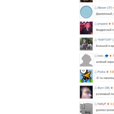
Allower (37)
Деревянный, 
propane
5
Квадратный п
^RAPTOR^ (
Большой и кр
kekc
зелёний пире
Pooka
3 (
:D ты наконе
Фунт (38)
рэзинавый п
HaKyP
1 
gusineci posta