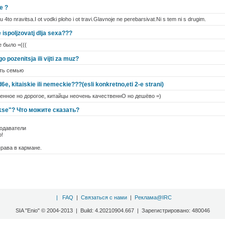
e ?
4to nravitsa.I ot vodki ploho i ot travi.Glavnoje ne perebarsivat.Ni s tem ni s drugim.
 ispoljzovatj dlja sexa???
 было =(((
o pozenitsja ili vijti za muz?
ть семью
6e, kitaiskie ili nemeckie???(esli konkretno,eti 2-e strani)
енное но дорогое, китайцы неочень качественнО но дешёво =)
kse"? Что можите сказать?
одаватели
р!
права в кармане.
|
FAQ
|
Связаться с нами
|
Реклама@IRC
SIA "Enio" © 2004-2013 | Build: 4.20210904.667 | Зарегистрировано: 480046