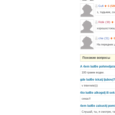
Gufi
6 (58
э, тадьжик, 
Ridik (38)
хорошостою
chie (31)
На передних д
Похожие вопросы
A 4em lud6e pohmeljats
100 грамм водки.
gde lud6e iskatj ljubovj?
v internete)))
4to lud6e alkogolj ili se
секас!!
4em lud6e zakusitj pom
Слушай, ты, я смотрю, т