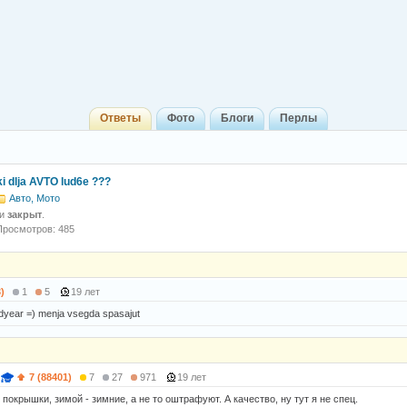
Ответы
Фото
Блоги
Перлы
i dlja AVTO lud6e ???
Авто, Мото
 и
закрыт
.
Просмотров: 485
)
1
5
19 лет
oodyear =) menja vsegda spasajut
7 (88401)
7
27
971
19 лет
покрышки, зимой - зимние, а не то оштрафуют. А качество, ну тут я не спец.