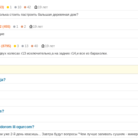
63)
1
10
42
19 лет
сколька стоить пастроить бальшая деревяная дом?
2 (455)
1
2
19 лет
щие
6 (8795)
3
13
40
19 лет
вух колесах r13 исключительно,а на задних r14,и все из барахолки.
ja?
ks?
idorom ili ogurcom?
ам уже 2-й день квасишь... Завтра будут вопросы "Чем лучше запивать сушняк - минер