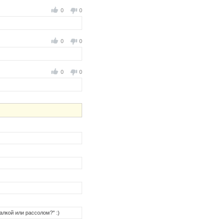
0
0
0
0
0
0
алкой или рассолом?" :)