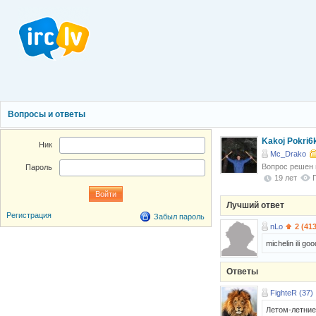
Вопросы и ответы
Kakoj Pokri6k
Ник
Mc_Drako
Вопрос решен
Пароль
19 лет
Лучший ответ
Регистрация
Забыл пароль
nLo
2 (413
michelin ili g
Ответы
FighteR (37)
Летом-летние 