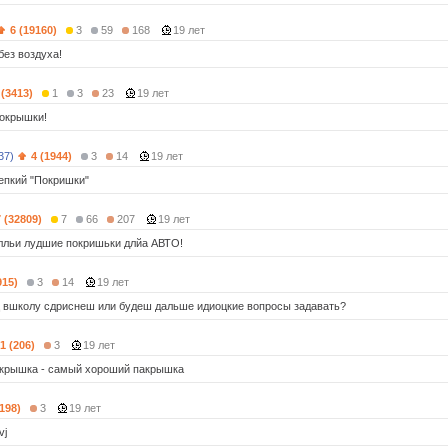
6 (19160)
3
59
168
19 лет
без воздуха!
 (3413)
1
3
23
19 лет
окрышки!
37)
4 (1944)
3
14
19 лет
епкий "Покришки"
7 (32809)
7
66
207
19 лет
лльи лудшие покришьки длйа АВТО!
915)
3
14
19 лет
ц вшколу сдриснеш или будеш дальше идиоцкие вопросы задавать?
1 (206)
3
19 лет
окрышка - самый хороший пакрышка
(198)
3
19 лет
vj