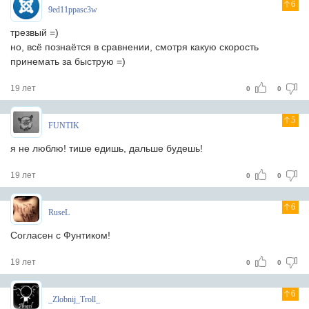
6
9ed11ppasc3w
трезвый =)
но, всё познаётся в сравнении, смотря какую скорость
принемать за быструю =)
19 лет
0
0
5
FUNTIK
я не люблю! тише едишь, дальше будешь!
19 лет
0
0
6
RuseL
Согласен с Фунтиком!
19 лет
0
0
6
_Zlobnij_Troll_