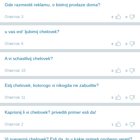
Gde razmestit reklamu, o bistroj prodaze doma?
Ответов:
3
0
0
u vas est' ljubimij chelovek?
Ответов:
6
0
0
A vi schastlivij chelovek?
Ответов:
10
0
0
Estj chelovek, kotorogo vi nikogda ne zabudite?
Ответов:
11
0
0
Kaprisnij li vi chelovek? privediti primer esli da!
Ответов:
2
1
0
Vi suevernij chelovek? Esli da, to v kakie primeti osobeno vereti?