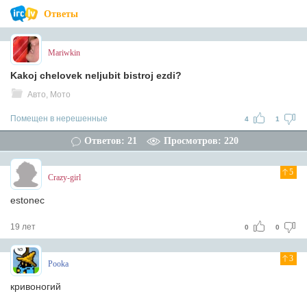
Ответы
Mariwkin
Kakoj chelovek neljubit bistroj ezdi?
Авто, Мото
Помещен в нерешенные
4
1
Ответов: 21
Просмотров: 220
5
Crazy-girl
estonec
19 лет
0
0
3
Pooka
кривоногий