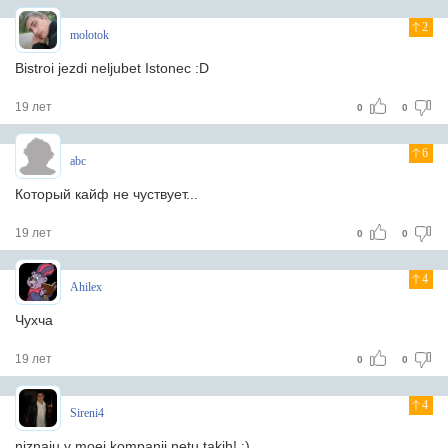
2
molotok
Bistroi jezdi neljubet Istonec :D
19 лет
0
0
6
abc
Который кайф не чуствует...
19 лет
0
0
4
Ahilex
Чухча
19 лет
0
0
4
Sireni4
niznaju v moej kompanii netu takih! :)