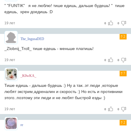
" "FUNTIK" я не люблю! тише едишь, дальше будешь! " тише
едишь, хрен доедишь :D
19 лет
0
0
2
The_IngusaDED
_Zlobnij_Troll_ тише едешь - меньше платишь!
19 лет
0
0
7
_K0wKA_
Тише едишь - дальше будешь :) Ну а так..эт люди ,которые
любят экстрим,адреналин и скорость :) Но есть и противники
этого..поэтому эти люди и не любят быстрой езды :)
19 лет
0
0
2
re