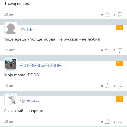
Trezvij nelubit.
19 лет
0
0
7
kekc
тише едешь - толще морда. Не русский - не любит!
19 лет
0
0
3
11T8e11m8p11l8a11r8^
Moja mama :DDDD
19 лет
0
0
7
Play-Boy
бывавший в авариях
19 лет
0
0