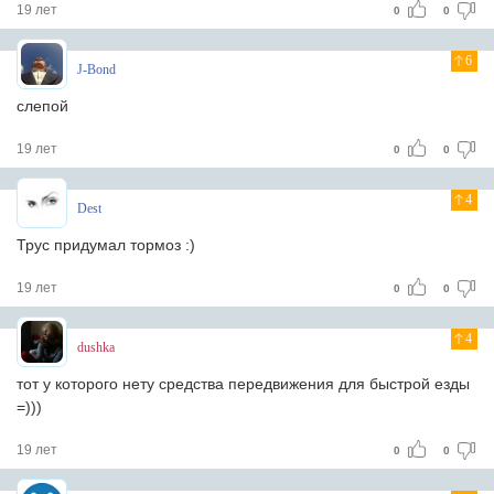
19 лет
0
0
6
J-Bond
слепой
19 лет
0
0
4
Dest
Трус придумал тормоз :)
19 лет
0
0
4
dushka
тот у которого нету средства передвижения для быстрой езды
=)))
19 лет
0
0