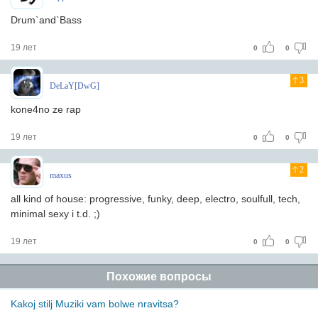
Drum`and`Bass
19 лет
0
0
3
DeLaY[DwG]
kone4no ze rap
19 лет
0
0
2
maxus
all kind of house: progressive, funky, deep, electro, soulfull, tech,
minimal sexy i t.d. ;)
19 лет
0
0
Похожие вопросы
Kakoj stilj Muziki vam bolwe nravitsa?