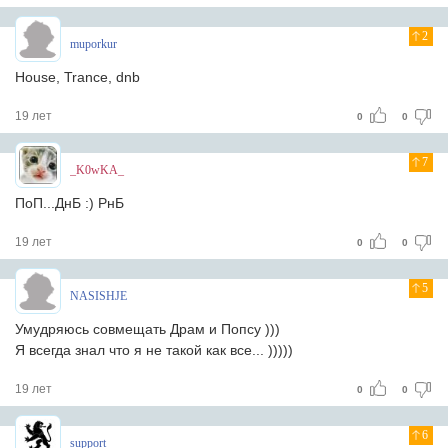
2
muporkur
House, Trance, dnb
19 лет
0
0
7
_K0wKA_
ПоП...ДнБ :) РнБ
19 лет
0
0
5
NASISHJE
Умудряюсь совмещать Драм и Попсу )))
Я всегда знал что я не такой как все... )))))
19 лет
0
0
6
support