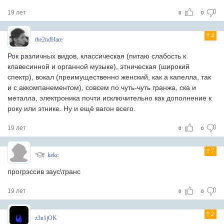
19 лет
0
0
4
the2ndHare
Рок различных видов, классическая (питаю слабость к
клавесинной и органной музыке), этническая (широкий
спектр), вокал (преимущественно женский, как а капелла, так
и с аккомпанементом), совсем по чуть-чуть гранжа, ска и
металла, электроника почти исключительно как дополнение к
року или этнике. Ну и ещё вагон всего.
19 лет
0
0
7
kekc
прогрэссив заус\транс
19 лет
0
0
2
z3n1jOK