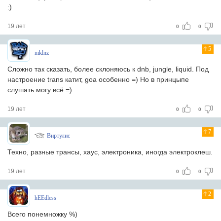
:)
19 лет
0
0
5
mklnz
Сложно так сказать, более склоняюсь к dnb, jungle, liquid. Под
настроение trans катит, goa особенно =) Но в принцыпе
слушать могу всё =)
19 лет
0
0
7
Виртулис
Техно, разные трансы, хаус, электроника, иногда электроклеш.
19 лет
0
0
2
hEEdless
Всего понемножку %)