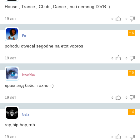
House , Trance , CLub , Dance , nu i nemnog D'n'B :)
19 лет
0
0
6
Po
pohodu otvecal segodne na etot vopros
19 лет
0
0
6
lenachka
драм энд бэйс, техно =)
19 лет
0
0
4
Gefa
rap,hip hop,rnb
19 лет
0
0