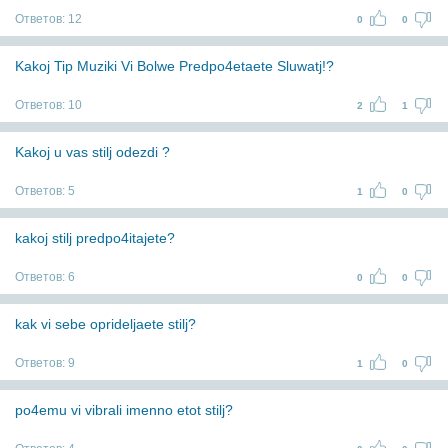
Ответов:
12
0
0
Kakoj Tip Muziki Vi Bolwe Predpo4etaete Sluwatj!?
Ответов:
10
2
1
Kakoj u vas stilj odezdi ?
Ответов:
5
1
0
kakoj stilj predpo4itajete?
Ответов:
6
0
0
kak vi sebe oprideljaete stilj?
Ответов:
9
1
0
po4emu vi vibrali imenno etot stilj?