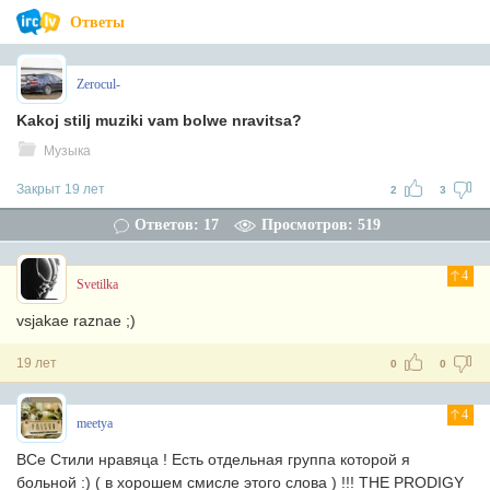
Ответы
Zerocul-
Kakoj stilj muziki vam bolwe nravitsa?
Музыка
Закрыт 19 лет
2
3
Ответов: 17
Просмотров: 519
4
Svetilka
vsjakae raznae ;)
19 лет
0
0
4
meetya
ВСе Стили нравяца ! Есть отдельная группа которой я
больной :) ( в хорошем смисле этого слова ) !!! THE PRODIGY