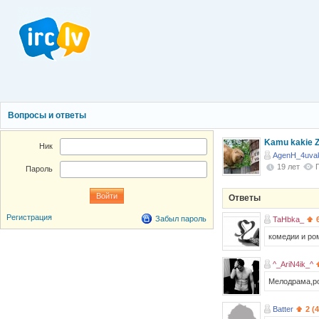
Вопросы и ответы
Kamu kakie Za
Ник
AgenH_4uvak
19 лет
Пароль
Ответы
Регистрация
Забыл пароль
TaHbka_
комедии и ро
^_AriN4ik_^
Мелодрама,ро
Batter
2 (