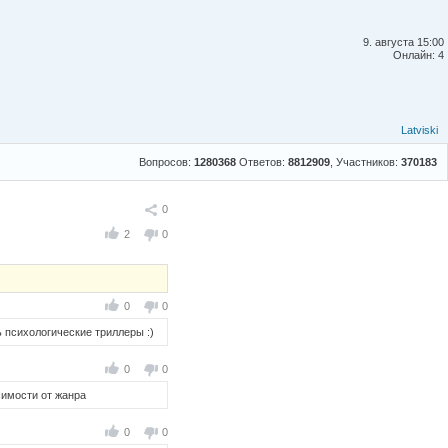
9. августа 15:00
Онлайн: 4
Latviski
Вопросов:
1280368
Ответов:
8812909
, Участников:
370183
Поделиться
0
2
0
0
0
 психологические триллеры :)
0
0
симости от жанра
0
0