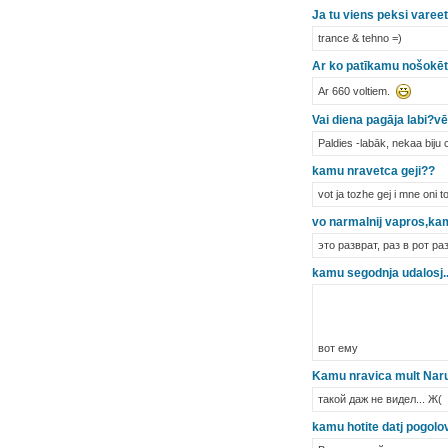
Ja tu viens peksi varee
trance & tehno =)
Ar ko patīkamu nošokēt
Ar 660 voltiem.
Vai diena pagāja labi?v
Paldies -labāk, nekaa biju 
kamu nravetca geji??
vot ja tozhe gej i mne oni 
vo narmalnij vapros,ka
это разврат, раз в рот раз
kamu segodnja udalosj...
вот ему
Kamu nravica mult Nar
такой даж не видел... Ж(
kamu hotite datj pogolo