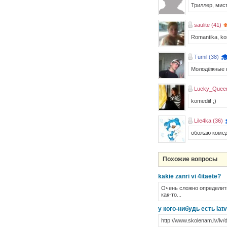
Триллер, мис
saulite (41)
Romantika, kom
Tumil (38)
Молодёжные к
Lucky_Quee
komedii! ;)
Lile4ka (36)
обожаю комед
Похожие вопросы
kakie zanri vi 4itaete?
Очень сложно определить
как-то...
у кого-нибудь есть latv
http://www.skolenam.lv/lv/da