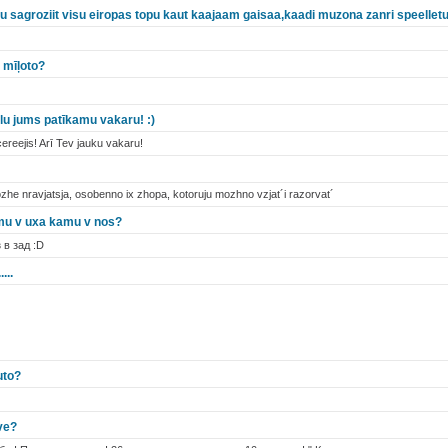
tu sagroziit visu eiropas topu kaut kaajaam gaisaa,kaadi muzona zanri speelle
 mīļoto?
ēlu jums patīkamu vakaru! :)
cereejis! Arī Tev jauku vakaru!
tozhe nravjatsja, osobenno ix zhopa, kotoruju mozhno vzjat´i razorvat´
mu v uxa kamu v nos?
 в зад :D
...
uto?
ve?