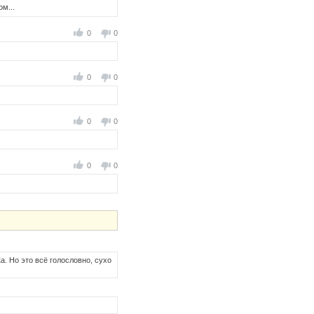
м...
0
0
0
0
0
0
0
0
. Но это всё голословно, сухо