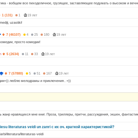
тика - вобщем все пиходеличное, грузящее, заставляющее подумать о высоком и вечно
1 (131)
1
19 лет
ediji, uzastiki!
7 (46107)
4
25
180
19 лет
омедии, просто комедии!
n
5 (2634)
11
33
19 лет
7 (57880)
5
51
167
19 лет
ии=)) люблю мелодрамы и приключения.. =))
 жанр нравящихся мне книг. Проза, триллеры, притчи, рассуждения, экшен, фантастика
iesu literaturas veidi un zanri с их оч. краткой характеристикой?
rbi/literatura/literaturas-veidi