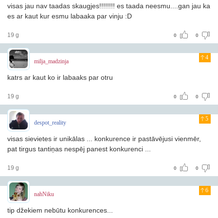
visas jau nav taadas skaugjes!!!!!!!! es taada neesmu....gan jau ka
es ar kaut kur esmu labaaka par vinju :D
19 g
0
0
4
milja_madzinja
katrs ar kaut ko ir labaaks par otru
19 g
0
0
5
despot_reality
visas sievietes ir unikālas ... konkurence ir pastāvējusi vienmēr,
pat tirgus tantiņas nespēj panest konkurenci ...
19 g
0
0
6
nahNiku
tip džekiem nebūtu konkurences...