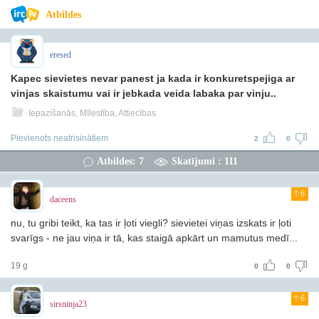
Atbildes
eresed
Kapec sievietes nevar panest ja kada ir konkuretspejiga ar
vinjas skaistumu vai ir jebkada veida labaka par vinju..
Iepazīšanās, Mīlestība, Attiecības
Pievienots neatrisinātiem
2
0
Atbildes: 7
Skatījumi : 111
6
daceens
nu, tu gribi teikt, ka tas ir ļoti viegli? sievietei viņas izskats ir ļoti
svarīgs - ne jau viņa ir tā, kas staigā apkārt un mamutus medī...
19 g
0
0
6
sirsninja23