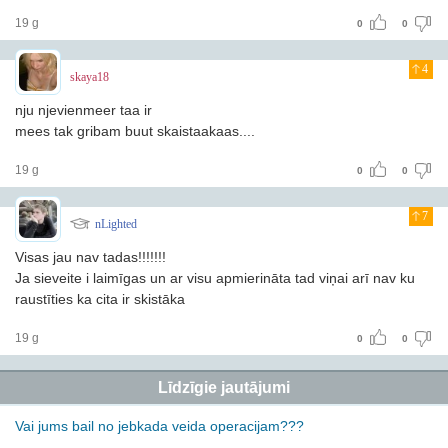
19 g
0
0
4
skaya18
nju njevienmeer taa ir
mees tak gribam buut skaistaakaas....
19 g
0
0
7
nLighted
Visas jau nav tadas!!!!!!!
Ja sieveite i laimīgas un ar visu apmierināta tad viņai arī nav ku
raustīties ka cita ir skistāka
19 g
0
0
Līdzīgie jautājumi
Vai jums bail no jebkada veida operacijam???