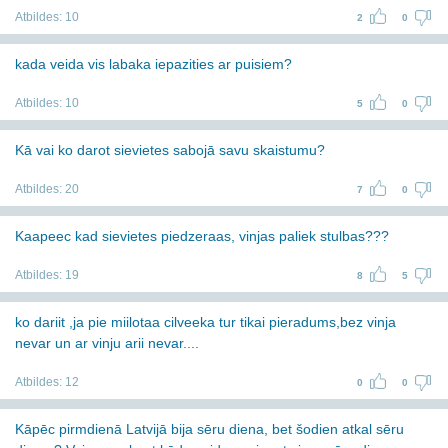
Atbildes:
10
2
0
kada veida vis labaka iepazities ar puisiem?
Atbildes:
10
5
0
Kā vai ko darot sievietes sabojā savu skaistumu?
Atbildes:
20
7
0
Kaapeec kad sievietes piedzeraas, vinjas paliek stulbas???
Atbildes:
19
8
5
ko dariit ,ja pie miilotaa cilveeka tur tikai pieradums,bez vinja
nevar un ar vinju arii nevar....
Atbildes:
12
0
0
Kāpēc pirmdienā Latvijā bija sēru diena, bet šodien atkal sēru