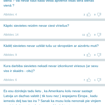
diena ? Vai nevar kaut kāda veida apvienot visas sēra dienas
vienā ?
Atbildes:
4
2
0
Kāpēc sievietes reizēm nevar ciest vīriešus?
Atbildes:
14
11
0
Kādēļ sievietes nevar uzklāt tušu uz skropstām ar aizvērtu muti?
Atbildes:
9
3
0
Kura darbiba sievietes nekadi nevar izkonkuret viriesus (ar sexu
viss ir skaidrs - citu)?
Atbildes:
6
7
1
Es esu dzirdejis tadu lietu , ka Amerikanu kolu nevar sastapt
Latvija un dazhas valstit ( tik tuvu nez ) iespejams Eiropa , kadu
iemeslu delj taa tas ira ? Sanak ka musu kola nenonak pie vinjiem