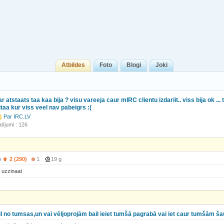
Atbildes
Foto
Blogi
Joki
atstaats taa kaa bija ? visu vareeja caur mIRC clientu izdariit.. viss bija ok ...
itaa kur viss veel nav pabeigrs :(
Par IRC.LV
tījumi : 126
)
2 (290)
1
19 g
u uzzinaat
ail no tumsas,un vai vēljoprojām bail ieiet tumšā pagrabā vai iet caur tumšām š