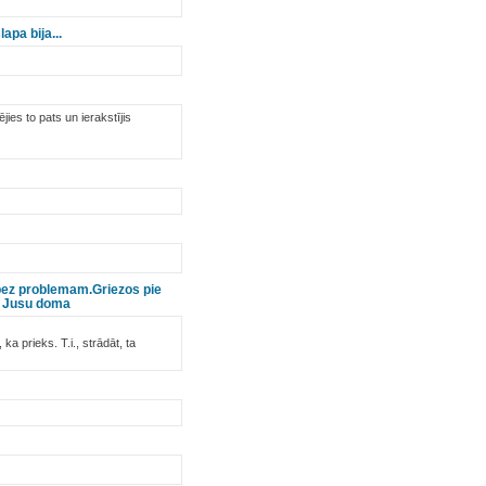
apa bija...
lējies to pats un ierakstījis
a bez problemam.Griezos pie
u, Jusu doma
 prieks. T.i., strādāt, ta