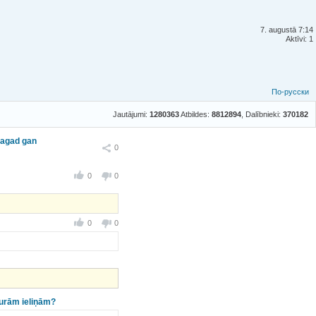
7. augustā 7:14
Aktīvi: 1
По-русски
Jautājumi:
1280363
Atbildes:
8812894
, Dalībnieki:
370182
 tagad gan
Ieteikt
0
0
0
0
0
aurām ieliņām?