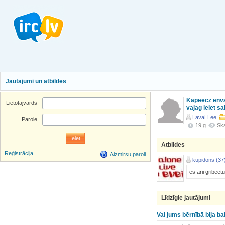
Jautājumi un atbildes
Kapeecz envar 
Lietotājvārds
vajag ieiet sa
LavaLLee
Parole
19 g
Ska
Atbildes
Reģistrācija
Aizmirsu paroli
kupidons (37
es arii gribeet
Līdzīgie jautājumi
Vai jums bērnībā bija b