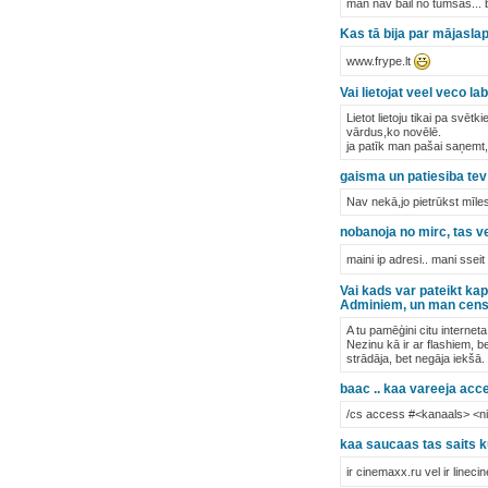
man nav bail no tumsas... be
Kas tā bija par mājaslap
www.frype.lt
Vai lietojat veel veco la
Lietot lietoju tikai pa svētki
vārdus,ko novēlē.
ja patīk man pašai saņemt, 
gaisma un patiesiba tev 
Nav nekā,jo pietrūkst mīle
nobanoja no mirc, tas vee
maini ip adresi.. mani ssei
Vai kads var pateikt ka
Adminiem, un man censas
A tu pamēģini citu interne
Nezinu kā ir ar flashiem, 
strādāja, bet negāja iekšā.
baac .. kaa vareeja acce
/cs access #<kanaals> <n
kaa saucaas tas saits ku
ir cinemaxx.ru vel ir linec