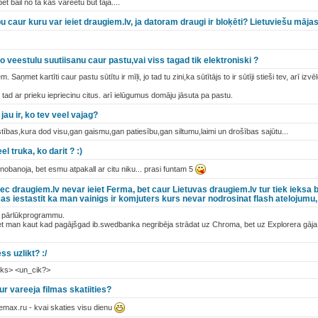
t bail no tā kas vareetu but taja....
u caur kuru var ieiet draugiem.lv, ja datoram draugi ir bloķēti? Lietuviešu mājasl
bo veestulu suutiisanu caur pastu,vai viss tagad tik elektroniski ?
em. Saņmet kartīti caur pastu sūtītu ir mīļi, jo tad tu zini,ka sūtītājs to ir sūtīji stieši tev, arī izvē
tad ar prieku iepriecinu citus. arī ielūgumus domāju jāsuta pa pastu.
jau ir, ko tev veel vajag?
stības,kura dod visu,gan gaismu,gan patiesību,gan siltumu,laimi un drošības sajūtu...
l truka, ko darit ? :)
t nobanoja, bet esmu atpakall ar citu niku... prasi funtam 5
pec draugiem.lv nevar ieiet Ferma, bet caur Lietuvas draugiem.lv tur tiek ieks
 iestastit ka man vainigs ir komjuters kurs nevar nodrosinat flash atelojum
ta pārlūkprogrammu.
bet man kaut kad pagājšgad ib.swedbanka negribēja strādat uz Chroma, bet uz Explorera gāja, ka
ss uzlikt? :/
iks> <un_cik?>
r vareeja filmas skatiities?
inemax.ru - kvai skaties visu dienu