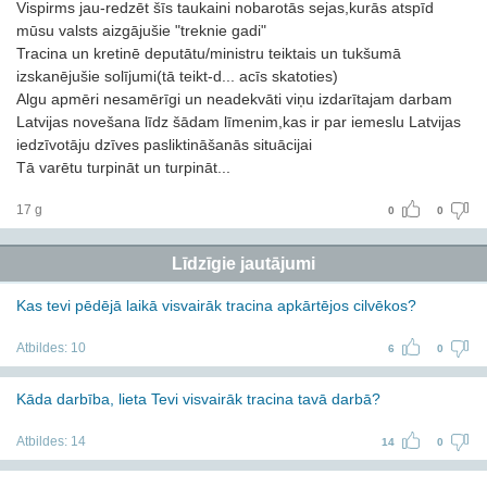
Vispirms jau-redzēt šīs taukaini nobarotās sejas,kurās atspīd
mūsu valsts aizgājušie "treknie gadi"
Tracina un kretinē deputātu/ministru teiktais un tukšumā
izskanējušie solījumi(tā teikt-d... acīs skatoties)
Algu apmēri nesamērīgi un neadekvāti viņu izdarītajam darbam
Latvijas novešana līdz šādam līmenim,kas ir par iemeslu Latvijas
iedzīvotāju dzīves pasliktināšanās situācijai
Tā varētu turpināt un turpināt...
17 g
0
0
Līdzīgie jautājumi
Kas tevi pēdējā laikā visvairāk tracina apkārtējos cilvēkos?
Atbildes:
10
6
0
Kāda darbība, lieta Tevi visvairāk tracina tavā darbā?
Atbildes:
14
14
0