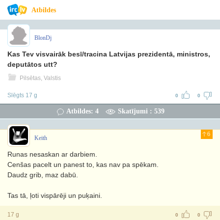
Atbildes
BlonDj
Kas Tev visvairāk besī/tracina Latvijas prezidentā, ministros,
deputātos utt?
Pilsētas, Valstis
Slēgts 17 g
0
0
Atbildes: 4
Skatījumi : 539
6
Keith
Runas nesaskan ar darbiem.
Cenšas pacelt un panest to, kas nav pa spēkam.
Daudz grib, maz dabū.
Tas tā, ļoti vispārēji un puķaini.
17 g
0
0