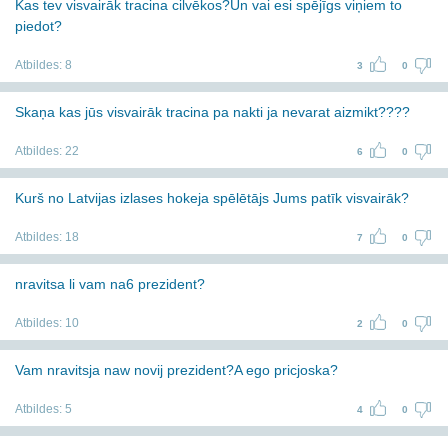
Kas tev visvairāk tracina cilvēkos?Un vai esi spējīgs viņiem to
piedot?
Atbildes:
8
3
0
Skaņa kas jūs visvairāk tracina pa nakti ja nevarat aizmikt????
Atbildes:
22
6
0
Kurš no Latvijas izlases hokeja spēlētājs Jums patīk visvairāk?
Atbildes:
18
7
0
nravitsa li vam na6 prezident?
Atbildes:
10
2
0
Vam nravitsja naw novij prezident?A ego pricjoska?
Atbildes:
5
4
0