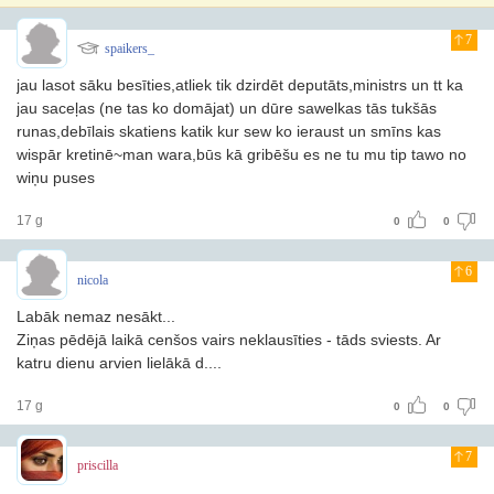
7
spaikers_
jau lasot sāku besīties,atliek tik dzirdēt deputāts,ministrs un tt ka
jau saceļas (ne tas ko domājat) un dūre sawelkas
tās tukšās
runas,debīlais skatiens katik kur sew ko ieraust un smīns kas
wispār kretinē~man wara,būs kā gribēšu es ne tu mu tip tawo no
wiņu puses
17 g
0
0
6
nicola
Labāk nemaz nesākt...
Ziņas pēdējā laikā cenšos vairs neklausīties - tāds sviests. Ar
katru dienu arvien lielākā d....
17 g
0
0
7
priscilla