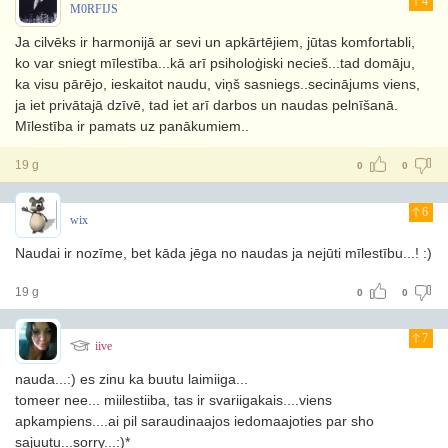
4
M0RFIJS
Ja cilvēks ir harmonijā ar sevi un apkārtējiem, jūtas komfortabli,
ko var sniegt mīlestība...kā arī psiholoģiski necieš...tad domāju,
ka visu pārējo, ieskaitot naudu, viņš sasniegs..secinājums viens,
ja iet privātajā dzīvē, tad iet arī darbos un naudas pelnīšanā.
Mīlestība ir pamats uz panākumiem..
19 g
0
0
6
wix
Naudai ir nozīme, bet kāda jēga no naudas ja nejūti mīlestību...! :)
19 g
0
0
7
iive
nauda...:) es zinu ka buutu laimiiga...
tomeer nee... miilestiiba, tas ir svariigakais....viens
apkampiens....ai pil saraudinaajos iedomaajoties par sho
sajuutu...sorry...:)*