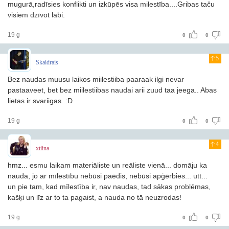
mugurā,radīsies konflikti un izkūpēs visa milestība....Gribas taču
visiem dzīvot labi.
19 g
0
0
5
Skaidrais
Bez naudas muusu laikos miilestiiba paaraak ilgi nevar
pastaaveet, bet bez miilestiibas naudai arii zuud taa jeega.. Abas
lietas ir svariigas. :D
19 g
0
0
4
xtiina
hmz... esmu laikam materiāliste un reāliste vienā... domāju ka
nauda, jo ar mīlestību nebūsi paēdis, nebūsi apģērbies... utt...
un pie tam, kad mīlestība ir, nav naudas, tad sākas problēmas,
kašķi un līz ar to ta pagaist, a nauda no tā neuzrodas!
19 g
0
0