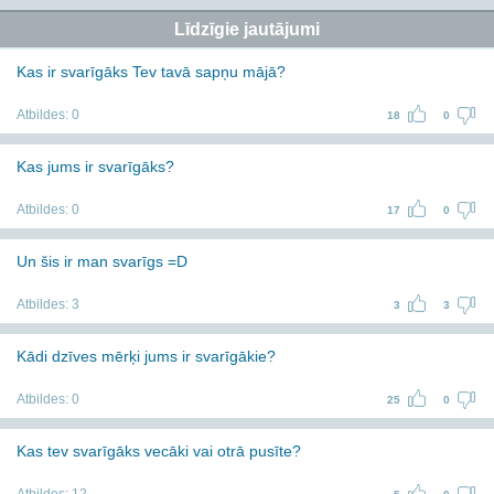
Līdzīgie jautājumi
Kas ir svarīgāks Tev tavā sapņu mājā?
Atbildes:
0
18
0
Kas jums ir svarīgāks?
Atbildes:
0
17
0
Un šis ir man svarīgs =D
Atbildes:
3
3
3
Kādi dzīves mērķi jums ir svarīgākie?
Atbildes:
0
25
0
Kas tev svarīgāks vecāki vai otrā pusīte?