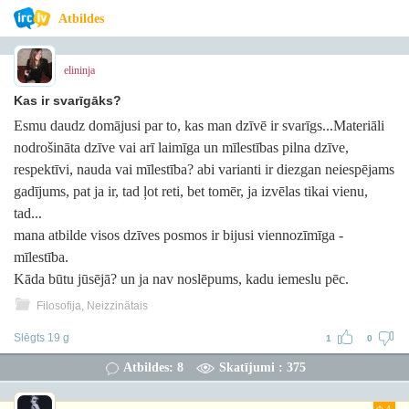
Atbildes
elininja
Kas ir svarīgāks?
Esmu daudz domājusi par to, kas man dzīvē ir svarīgs...Materiāli
nodrošināta dzīve vai arī laimīga un mīlestības pilna dzīve,
respektīvi, nauda vai mīlestība? abi varianti ir diezgan neiespējams
gadījums, pat ja ir, tad ļot reti, bet tomēr, ja izvēlas tikai vienu,
tad...
mana atbilde visos dzīves posmos ir bijusi viennozīmīga -
mīlestība.
Kāda būtu jūsējā? un ja nav noslēpums, kadu iemeslu pēc.
Filosofija, Neizzinātais
Slēgts 19 g
1
0
Atbildes: 8
Skatījumi : 375