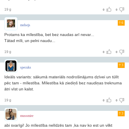
19 g
0
0
6
melsejs
Protams ka mīlestība, bet bez naudas arī nevar...
Tātad mīli, un pelni naudu...
19 g
0
0
3
specuks
Ideāls variants: sākumā materiāls nodrošinājums dzīvei un tūlīt
pēc tam - mīlestība. Mīlestība kā ziediņš bez naudiņas treknuma
ātri vīst un kalst.
19 g
0
0
3
mussmire
abi svarīgi! Jo mīlestība nelīdzēs tam ,ka nav ko est un vilkt