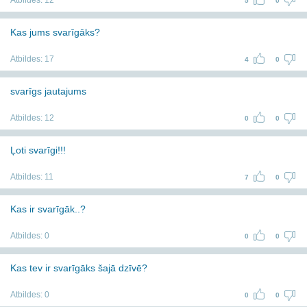
Atbildes:
12
5
0
Kas jums svarīgāks?
Atbildes:
17
4
0
svarīgs jautajums
Atbildes:
12
0
0
Ļoti svarīgi!!!
Atbildes:
11
7
0
Kas ir svarīgāk..?
Atbildes:
0
0
0
Kas tev ir svarīgāks šajā dzīvē?
Atbildes:
0
0
0