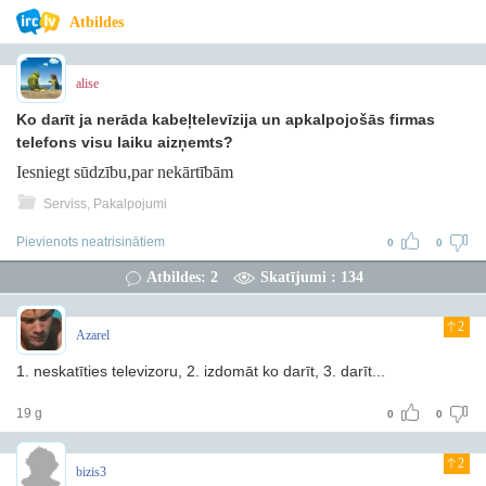
Atbildes
alise
Ko darīt ja nerāda kabeļtelevīzija un apkalpojošās firmas
telefons visu laiku aizņemts?
Iesniegt sūdzību,par nekārtībām
Serviss, Pakalpojumi
Pievienots neatrisinātiem
0
0
Atbildes: 2
Skatījumi : 134
2
Azarel
1. neskatīties televizoru, 2. izdomāt ko darīt, 3. darīt...
19 g
0
0
2
bizis3