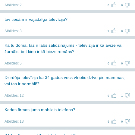
Atbildes:
2
0
0
tev tiešām ir vajadzīga televīzija?
Atbildes:
3
2
0
Kā tu domā, tas ir labs salīdzinājums - televīzija ir kā avīze vai
žurnāls, bet kino ir kā biezs romāns?
Atbildes:
5
0
0
Dzirdēju televīzija ka 34 gadus vecs vīrietis dzīvo pie mammas,
vai tas ir normāli!?
Atbildes:
12
6
1
Kadas firmas jums mobilais telefons?
Atbildes:
13
5
0