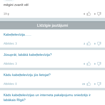
mēgini zvanīt vēl
19 g
0
0
Līdzīgie jautājumi
Kabeļtelevīzija.......
Atbildes:
3
2
0
Jūsuprāt, labākā kabeļtelevīzija?
Atbildes:
3
0
0
Kādu kabeļtelevīziju jūs lietojat?
Atbildes:
0
23
0
Kāds kabeļtelevīzijas un interneta pakalpojumu sniedzējs ir
labākais Rīgā?