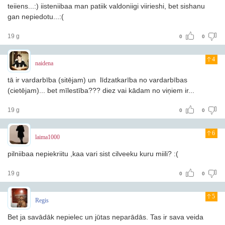
teiiens...:) iisteniibaa man patiik valdoniigi viirieshi, bet sishanu
gan nepiedotu...:(
19 g
0
0
4
naidena
tā ir vardarbība (sitējam) un līdzatkarība no vardarbības
(cietējam)... bet mīlestība??? diez vai kādam no viņiem ir...
19 g
0
0
6
laima1000
pilniibaa nepiekriitu ,kaa vari sist cilveeku kuru miili? :(
19 g
0
0
5
Regis
Bet ja savādāk nepielec un jūtas neparādās. Tas ir sava veida