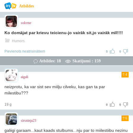
Atbildes
solcene
Ko domājat par krievu teicienu-jo vairāk sit,jo vairāk mīl!!!!
Humors
Pievienots neatrisinātiem
5
0
Atbildes: 18
Skatījumi : 159
4
aigali
neizprotu, ka var sist sev miilju cilveku, kas gan ta par
milestibu???
19 g
0
0
6
sirsninja23
galiigi garaam...kaut kaads stulbums...nju par to miilestiibu nezinu