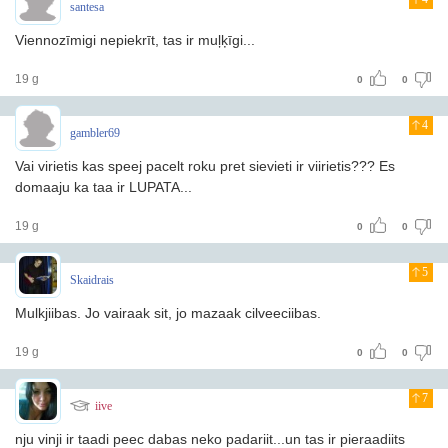
santesa
Viennozīmigi nepiekrīt, tas ir muļķīgi...
19 g
0
0
4
gambler69
Vai virietis kas speej pacelt roku pret sievieti ir viirietis??? Es
domaaju ka taa ir LUPATA...
19 g
0
0
5
Skaidrais
Mulkjiibas. Jo vairaak sit, jo mazaak cilveeciibas.
19 g
0
0
7
iive
nju vinji ir taadi peec dabas neko padariit...un tas ir pieraadiits