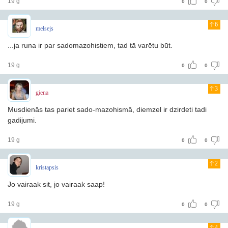
19 g
0
0
6
melsejs
...ja runa ir par sadomazohistiem, tad tā varētu būt.
19 g
0
0
3
giena
Musdienās tas pariet sado-mazohismā, diemzel ir dzirdeti tadi
gadijumi.
19 g
0
0
2
kristapsis
Jo vairaak sit, jo vairaak saap!
19 g
0
0
4