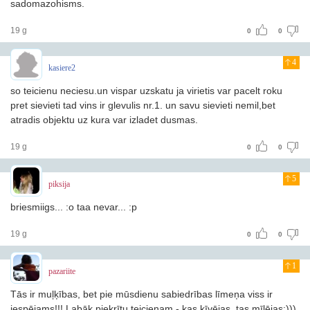
sadomazohisms.
19 g
0
0
4
kasiere2
so teicienu neciesu.un vispar uzskatu ja virietis var pacelt roku
pret sievieti tad vins ir glevulis nr.1. un savu sievieti nemil,bet
atradis objektu uz kura var izladet dusmas.
19 g
0
0
5
piksija
briesmiigs... :o taa nevar... :p
19 g
0
0
1
pazariite
Tās ir muļķības, bet pie mūsdienu sabiedrības līmeņa viss ir
iespējams!!! Labāk piekrītu teicienam - kas ķīvējas, tas mīlējas:)))