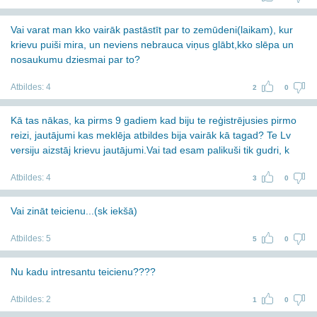
Vai varat man kko vairāk pastāstīt par to zemūdeni(laikam), kur
krievu puiši mira, un neviens nebrauca viņus glābt,kko slēpa un
nosaukumu dziesmai par to?
Atbildes:
4
2
0
Kā tas nākas, ka pirms 9 gadiem kad biju te reģistrējusies pirmo
reizi, jautājumi kas meklēja atbildes bija vairāk kā tagad? Te Lv
versiju aizstāj krievu jautājumi.Vai tad esam palikuši tik gudri, k
Atbildes:
4
3
0
Vai zināt teicienu...(sk iekšā)
Atbildes:
5
5
0
Nu kadu intresantu teicienu????
Atbildes:
2
1
0