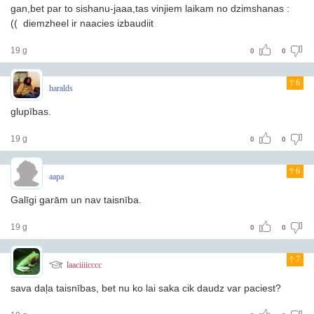
gan,bet par to sishanu-jaaa,tas vinjiem laikam no dzimshanas :
(( diemzheel ir naacies izbaudiit
19 g
0
0
6
haralds
glupības.
19 g
0
0
6
aapa
Galīgi garām un nav taisnība.
19 g
0
0
7
laaciiiicccc
sava daļa taisnības, bet nu ko lai saka cik daudz var paciest?