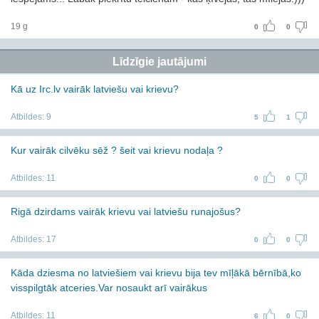
19 g
0
0
Līdzīgie jautājumi
Kā uz Irc.lv vairāk latviešu vai krievu?
Atbildes:
9
5
1
Kur vairāk cilvēku sēž ? šeit vai krievu nodaļa ?
Atbildes:
11
0
0
Rigā dzirdams vairāk krievu vai latviešu runajošus?
Atbildes:
17
0
0
Kāda dziesma no latviešiem vai krievu bija tev mīļākā bērnībā,ko
visspilgtāk atceries.Var nosaukt arī vairākus
Atbildes:
11
6
0