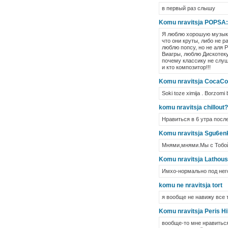
в первый раз слышу
Komu nravitsja POPSA:)
Я люблю хорошую музыку, 
что они круты, либо не р
люблю попсу, но не аля 
Виагры, люблю Дискотеку 
почему классику не слуш
и кто композитор!!!
Komu nravitsja CocaCo
Soki toze ximija . Borzomi 
komu nravitsja chillout
Нравиться в 6 утра после
Komu nravitsja Sgu6en
Мнями,мнями.Мы с Тобой
Komu nravitsja Lathou
Имхо-нормально под него 
komu ne nravitsja tort
я вообще не навижу все т
Komu nravitsja Peris Hi
вообще-то мне нравиться