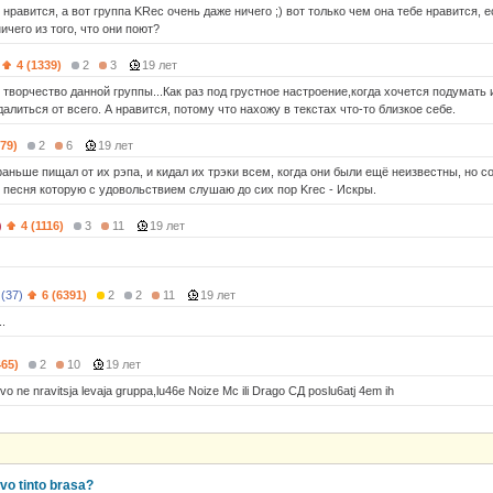
 нравится, а вот группа KRec очень даже ничего ;) вот только чем она тебе нравится,
ичего из того, что они поют?
4 (1339)
2
3
19 лет
творчество данной группы...Как раз под грустное настроение,когда хочется подумать 
алиться от всего. А нравится, потому что нахожу в текстах что-то близкое себе.
179)
2
6
19 лет
раньше пищал от их рэпа, и кидал их трэки всем, когда они были ещё неизвестны, но с
 песня которую с удовольствием слушаю до сих пор Krec - Искры.
)
4 (1116)
3
11
19 лет
 (37)
6 (6391)
2
2
11
19 лет
.
465)
2
10
19 лет
tvo ne nravitsja levaja gruppa,lu46e Noize Mc ili Drago СД poslu6atj 4em ih
vo tinto brasa?