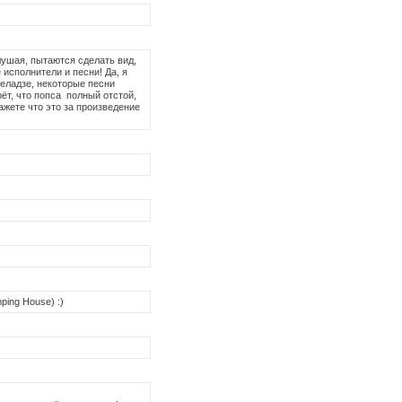
слушая, пытаются сделать вид,
е исполнители и песни! Да, я
Меладзе, некоторые песни
рёт, что попса полный отстой,
ажете что это за произведение
ping House) :)