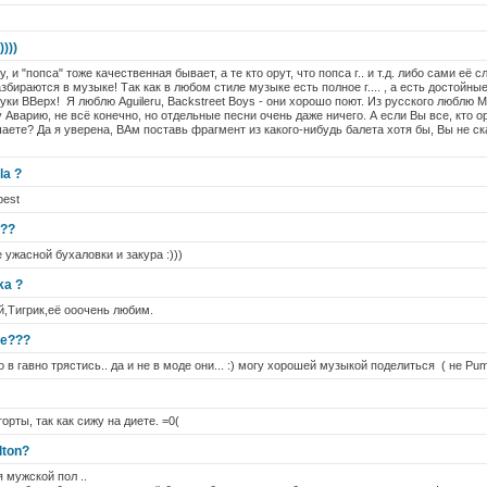
)))
и "попса" тоже качественная бывает, а те кто орут, что попса г.. и т.д. либо сами её 
азбираются в музыке! Так как в любом стиле музыке есть полное г.... , а есть достойны
Руки ВВерх! Я люблю Aguileru, Backstreet Boys - они хорошо поют. Из русского люблю 
Аварию, не всё конечно, но отдельные песни очень даже ничего. А если Вы все, кто о
аете? Да я уверена, ВАм поставь фрагмент из какого-нибудь балета хотя бы, Вы не ск
la ?
best
???
 ужасной бухаловки и закура :)))
ka ?
,Тигрик,её ооочень любим.
se???
в гавно трястись.. да и не в моде они... :) могу хорошей музыкой поделиться ( не Pum
орты, так как сижу на диете. =0(
lton?
 мужской пол ..