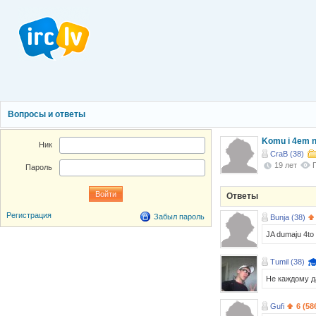
Вопросы и ответы
Komu i 4em n
Ник
CraB (38)
19 лет
Пароль
Ответы
Регистрация
Забыл пароль
Bunja (38)
JA dumaju 4to 
Tumil (38)
Не каждому д
Gufi
6 (58