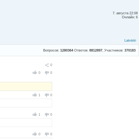
7. августа 22:08
Онлайн: 6
Latviski
Вопросов:
1280364
Ответов:
8812897
, Участников:
370183
Поделиться
0
0
0
1
0
1
0
0
0