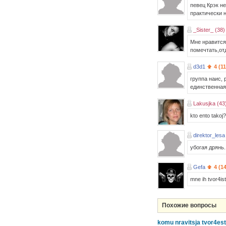
певец Крэк не
практически н
_Sister_ (38)
Мне нравится 
помечтать,отд
d3d1
4 (1
группа наис, 
единственная
Lakusjka (43
kto ento takoj?
direktor_lesa
убогая дрянь..
Gefa
4 (1
mne ih tvor4is
Похожие вопросы
komu nravitsja tvor4est