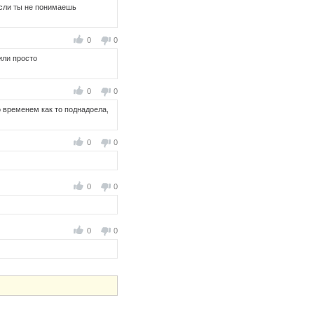
 если ты не понимаешь
0
0
или просто
0
0
о временем как то поднадоела,
0
0
0
0
0
0