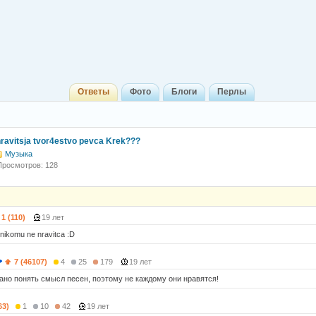
Ответы
Фото
Блоги
Перлы
ravitsja tvor4estvo pevca Krek???
Музыка
Просмотров: 128
1 (110)
19 лет
nikomu ne nravitca :D
7 (46107)
4
25
179
19 лет
ано понять смысл песен, поэтому не каждому они нравятся!
63)
1
10
42
19 лет