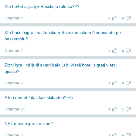
Kto ho4et sigratj v Russkuju ruletku???
Ответов:
4
0
0
Kto hočet sigratj na ženskom Rezeknenskom čempionate po
basketbolu?
Ответов:
2
1
0
Ziznj igra i mi ljudi akteri.Kakuju bi vi rolj hoteli sigratj v etoj
pjesse?!
Ответов:
9
2
0
A kto umeet 4itatj kak skibadee? %)
Ответов:
14
4
3
NHL mozno igratj online?
Ответов:
3
3
0