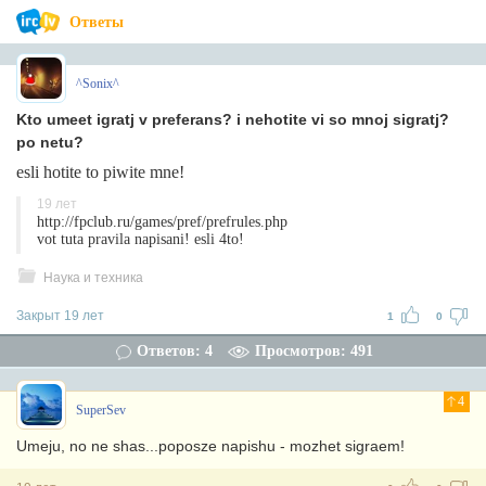
Ответы
^Sonix^
Kto umeet igratj v preferans? i nehotite vi so mnoj sigratj?
po netu?
esli hotite to piwite mne!
19 лет
http://fpclub.ru/games/pref/prefrules.php
vot tuta pravila napisani! esli 4to!
Наука и техника
Закрыт 19 лет
1
0
Ответов: 4
Просмотров: 491
4
SuperSev
Umeju, no ne shas...poposze napishu - mozhet sigraem!