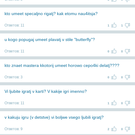
kto umeet specaljno rigatj? kak etomu nau4itsja?
Ответов:
11
1
1
u kogo popugaj umeet plavatj v stile "butterfly"?
Ответов:
11
0
0
kto znaet mastera kkotorij umeet horowo cepo4ki delatj????
Ответов:
3
0
0
Vi ljubite igratj v karti? V kakije igri imenno?
Ответов:
11
1
0
v kakuju igru (v detstve) vi boljwe vsego ljubili igratj?
Ответов:
9
2
0