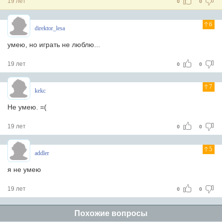
19 лет
0
0
6
direktor_lesa
умею, но играть не люблю...
19 лет
0
0
7
kekc
Не умею. =(
19 лет
0
0
5
addler
я не умею
19 лет
0
0
Похожие вопросы