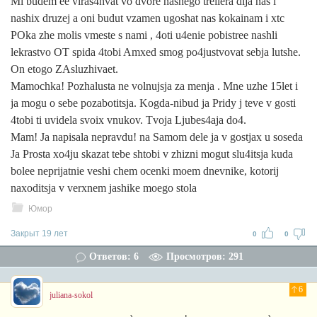
Mi budem ee viras4hvat vo dvore nashego treilera dlja nas i
nashix druzej a oni budut vzamen ugoshat nas kokainam i xtc
POka zhe molis vmeste s nami , 4oti u4enie pobistree nashli
lekrastvo OT spida 4tobi Amxed smog po4justvovat sebja lutshe.
On etogo ZAsluzhivaet.
Mamochka! Pozhalusta ne volnujsja za menja . Mne uzhe 15let i
ja mogu o sebe pozabotitsja. Kogda-nibud ja Pridy j teve v gosti
4tobi ti uvidela svoix vnukov. Tvoja Ljubes4aja do4.
Mam! Ja napisala nepravdu! na Samom dele ja v gostjax u soseda
Ja Prosta xo4ju skazat tebe shtobi v zhizni mogut slu4itsja kuda
bolee neprijatnie veshi chem ocenki moem dnevnike, kotorij
naxoditsja v verxnem jashike moego stola
Юмор
Закрыт 19 лет
0
0
Ответов: 6
Просмотров: 291
6
juliana-sokol