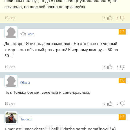
если онм в кассу , то да =) классная фтучкааааааааа =) же
слышала, но щас всё равно по приколу!=)
19 лет
0
0
7
kekc
Да ! старо! Я очень долго смеялся.. Но это есче не черный
юмор... это обычный розыгришь! К черному юмору ... 50 на
50.. !
19 лет
0
0
6
Olezha
Нет. Только белый, зелёный и сине-красный.
19 лет
0
0
5
Toonami
jumor est jumor chernij ili belij ili dazhe seroburomalinovij ! =)