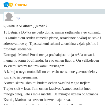
Ответы
vip
Ljubite le vi chornij jumor ?
15 Letnjaja Do4ka ne beilo doma. mama zagljanula v ee komnatu
i s zamiraniem serdca zametila pismo, ostavlenoe do4koj na stole i
adresovannoe ej. Trjasuschemi rukami zhenshina vzjala pis`mo i
pro4itala sledushee
Dorogaja Mama! Prosti menja pozhalujsta no ja re6ila uexat k
memu novomu boyfriendu. Ja ego ochen ljublju. On velikolepen
so vsemi svoimi tatuirovkami i pirsingom.
A kakoj u nego motocikl! no eto es4o ne samoe glavnoe delo v
tom shto ja beremenna.
Axmed skazal shto mi budem ochen s4astlivi v ego trejlere.
Trejler stoit v lesu. Tam ochen krasivo. Axmed xochet imet
mnogo detej, i eto i moja mechta . Ja mnogoe uznala ot Axmeda
Kstati , Marixuana sovsem bezvrednaja trava.