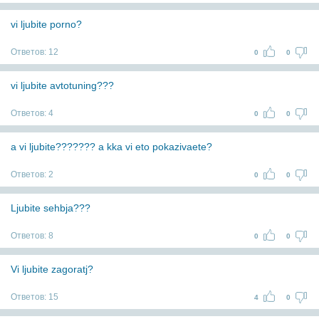
vi ljubite porno?
Ответов:
12
0
0
vi ljubite avtotuning???
Ответов:
4
0
0
a vi ljubite??????? a kka vi eto pokazivaete?
Ответов:
2
0
0
Ljubite sehbja???
Ответов:
8
0
0
Vi ljubite zagoratj?
Ответов:
15
4
0