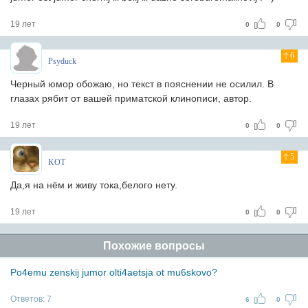
19 лет
0
0
6
Psyduck
Черный юмор обожаю, но текст в пояснении не осилил. В
глазах рябит от вашей приматской клинописи, автор.
19 лет
0
0
5
KOT
Да,я на нём и живу тока,белого нету.
19 лет
0
0
Похожие вопросы
Po4emu zenskij jumor olti4aetsja ot mu6skovo?
Ответов:
7
6
0