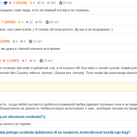
7)
7 (35108)
6
54
294
19 лет
енщины тоже люди, хоть на первый взгляд и не скажешь.
7 (28359)
3
10
50
19 лет
ли, они сами взяли :) А теперь ей пользуются. Да мы и не возражаем :)
 (1089)
2
6
19 лет
е им дома в тёмной комнате всё время
)
4 (1987)
3
11
19 лет
 svobodu dali stobi vi pahali kak voli, a mi krasivo zili! Vsa vlast v zensih ruckah, hotjabi po
osmotri film Country without woman. (Strana bez zensini). Toze model dla postroenija obsestv
увств...когда любят,пытаются добиться взаимной любви,одевают розовые очки и не видя
 безразлично на ценность любви,которую испытывают к ним...вообщем незнаю,но предп
nca,mi obretaem svobodu?:(
 ничего не теряем.
atj polnuju svobodu ljubimomu ili ze naoborot..kontrolirovat kazdij ego 6ag?