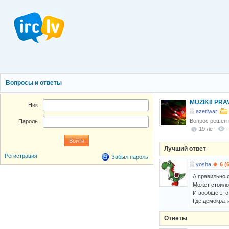
Вопросы и ответы
MUZIKI! PRAV
Ник
azeriwar
Вопрос решен
Пароль
19 лет
Лучший ответ
Регистрация
Забыл пароль
yosha
6 (
А правильно 
Может стоило
И вообще это
Где демократ
Ответы