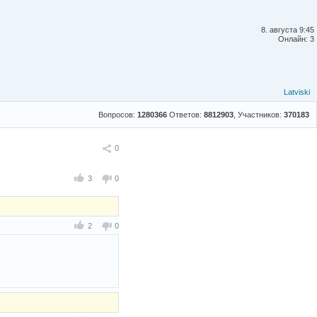
8. августа 9:45
Онлайн: 3
Latviski
Вопросов:
1280366
Ответов:
8812903
, Участников:
370183
Поделиться
0
3
0
2
0