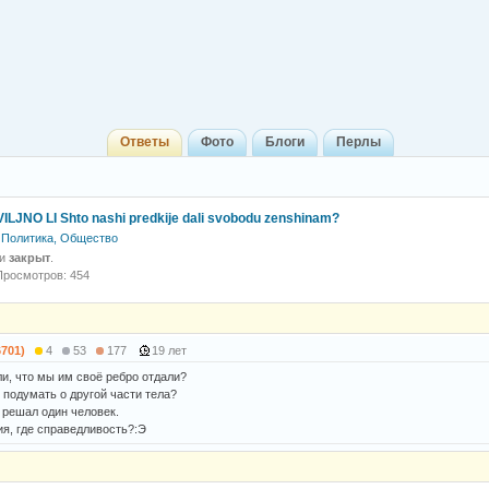
Ответы
Фото
Блоги
Перлы
ILJNO LI Shto nashi predkije dali svobodu zenshinam?
Политика, Общество
 и
закрыт
.
Просмотров: 454
6701)
4
53
177
19 лет
ли, что мы им своё ребро отдали?
 подумать о другой части тела?
 решал один человек.
ия, где справедливость?:Э