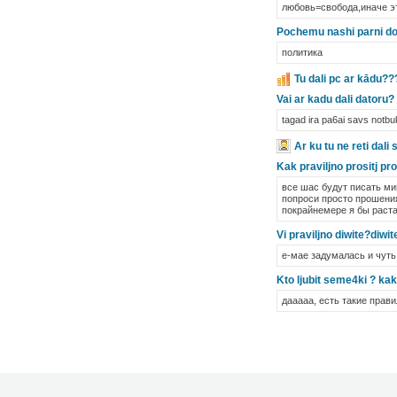
любовь=свобода,иначе эт
Pochemu nashi parni dol
политика
Tu dali pc ar kādu??
Vai ar kadu dali datoru?
tagad ira pa6ai savs notbu
Ar ku tu ne reti dali
Kak praviljno prositj pr
все шас будут писать ми
попроси просто прошения 
покрайнемере я бы раста
Vi praviljno diwite?diwit
е-мае задумалась и чуть 
Kto ljubit seme4ki ? kak 
дааааа, есть такие прав