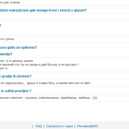
о уже эгоизм.
zhni vojevatj tam gde mnogo krovi i smertj v glazah?
?
ks=) juhuu
 savu gultu un spilvenu?
owenija?
нет =) я напишу умнее
признай что ты не прова и дай буську и он растает !
ил =)
e grudju ili zivotom?
не задохнулась... дышу и слава богу, а каким местом по фиг...
ix su6itj praviljno ?
ильные семечки - сушишь, измельчаешь, завибаешь, любишь...))))
|
FAQ
|
Связаться с нами
|
Реклама@IRC