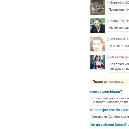
Виртулис (3
Правильно. Ж
Serg2 (53)
Мы им не дава
Avr (38)
4
ну не быть ж
Mexikana (42
Eto zensini vam
nenravitsa - p
Похожие вопросы
vopros zenshinam?
это всё наверно из-за ч
не любят человека,то им
lis poterjav vse do ko
Оставаясь Свободным,мы
4to po va6emu lubovj? d