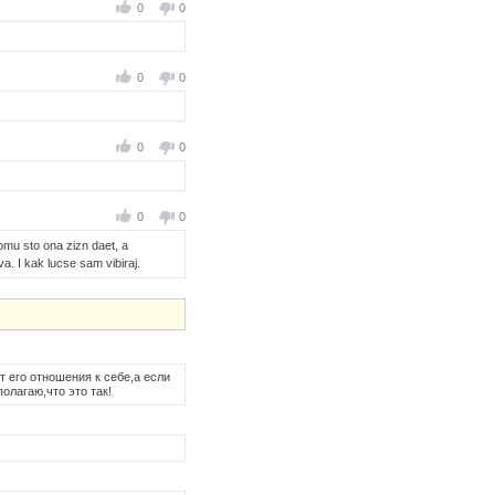
0
0
0
0
0
0
0
0
tomu sto ona zizn daet, a
a. I kak lucse sam vibiraj.
т его отношения к себе,а если
олагаю,что это так!