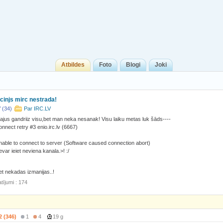
Atbildes
Foto
Blogi
Joki
injs mirc nestrada!
 (34)
Par IRC.LV
jus gandriiz visu,bet man neka nesanak! Visu laiku metas luk šāds----
onnect retry #3 enio.irc.lv (6667)
nable to connect to server (Software caused connection abort)
var ieiet neviena kanala.>! :/
bet nekadas izmanijas..!
tījumi : 174
2 (346)
1
4
19 g