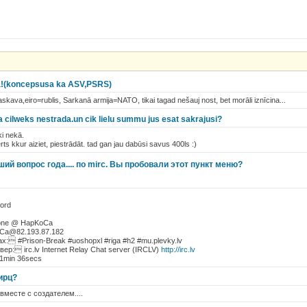
da!(koncepsusa ka ASV,PSRS)
va,eiro=rublis, Sarkanā armija=NATO, tikai tagad nešauj nost, bet morāli iznīcina...
ja cilweks nestrada.un cik lielu summu jus esat sakrajusi?
ki nekā.
ts kkur aiziet, piestrādāt. tad gan jau dabūsi savus 400ls :)
ий вопрос года.... по mirc. Вы пробовали этот пункт меню?
word
one @ HapKoCa
Ca@82.193.87.182
: #Prison-Break #uoshopxl #riga #h2 #mu.plevky.lv
: irc.lv Internet Relay Chat server (IRCLV)
http://irc.lv
1min 36secs
ирц?
вместе с создателем....