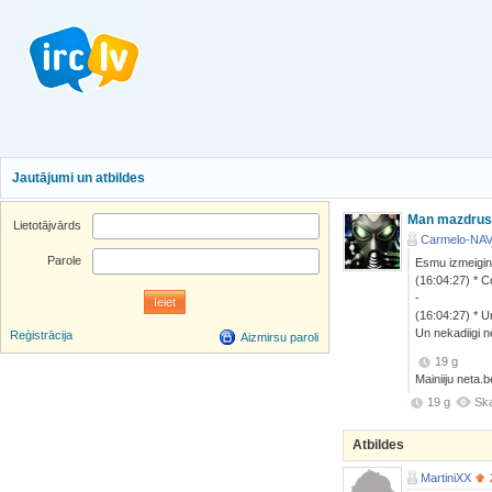
Jautājumi un atbildes
Man mazdrusc
Lietotājvārds
Carmelo-NAV
Parole
Esmu izmeigina
(16:04:27) * C
-
(16:04:27) * U
Un nekadiigi ne
Reģistrācija
Aizmirsu paroli
19 g
Mainiiju neta.
19 g
Ska
Atbildes
MartiniXX