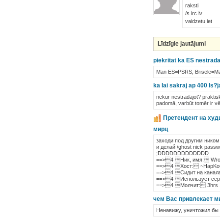
raksti
/s irc.lv
vaidzetu iet
Līdzīgie jautājumi
piekritat ka ES nestra
Man ES=PSRS, Brisele=Maska
ka lai sakraj ap 400 ls?
nekur nestrādājot? praktis
padomā, varbūt tomēr ir vēr
Претендент на худш
мирц
заходи под другим ником
и делай /ghost nick pass
;DDDDDDDDDDDDD
==>4 Ник, имя: Wr
==>4 Хост: ~HapKo
==>4 Cидит на каналах
==>4 Использует сервер
==>4 Молчит: 3hrs 
чем Bас привлекает м
Ненавижу, уничтожил бы 