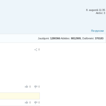
8. augustā 11:35
Aktīvi: 3
По-русски
Jautājumi:
1280366
Atbildes:
8812905
, Dalībnieki:
370183
Ieteikt
0
0
0
0
0