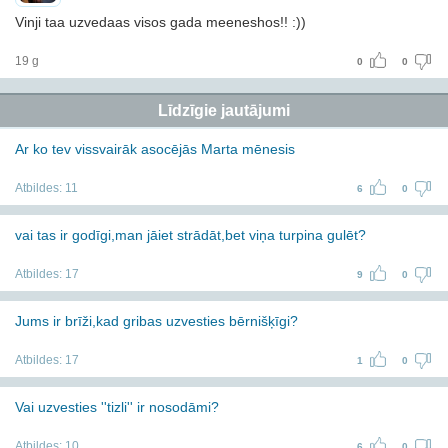
Vinji taa uzvedaas visos gada meeneshos!! :))
19 g
0
0
Līdzīgie jautājumi
Ar ko tev vissvairāk asocējās Marta mēnesis
Atbildes:
11
6
0
vai tas ir godīgi,man jāiet strādāt,bet viņa turpina gulēt?
Atbildes:
17
9
0
Jums ir brīži,kad gribas uzvesties bērnišķīgi?
Atbildes:
17
1
0
Vai uzvesties ''tizli'' ir nosodāmi?
Atbildes:
10
6
0