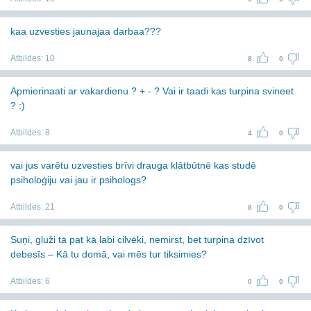
kaa uzvesties jaunajaa darbaa???
Atbildes:
10
8
0
Apmierinaati ar vakardienu ? + - ? Vai ir taadi kas turpina svineet
? :)
Atbildes:
8
4
0
vai jus varētu uzvesties brīvi drauga klātbūtnē kas studē
psiholoģiju vai jau ir psihologs?
Atbildes:
21
8
0
Suņi, gluži tā pat kā labi cilvēki, nemirst, bet turpina dzīvot
debesīs – Kā tu domā, vai mēs tur tiksimies?
Atbildes:
6
0
0