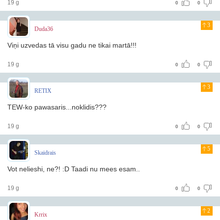
19 g
0
0
3
Duda36
Viņi uzvedas tā visu gadu ne tikai martā!!!
19 g
0
0
3
RETIX
TEW-ko pawasaris...noklidis???
19 g
0
0
5
Skaidrais
Vot nelieshi, ne?! :D Taadi nu mees esam..
19 g
0
0
2
Krrix