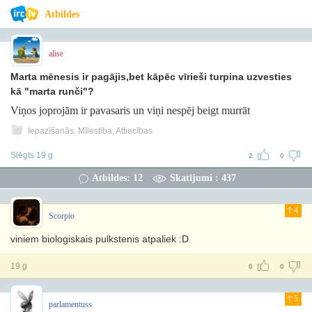
Atbildes
alise
Marta mēnesis ir pagājis,bet kāpēc vīrieši turpina uzvesties
kā "marta runči"?
Viņos joprojām ir pavasaris un viņi nespēj beigt murrāt
Iepazīšanās, Mīlestība, Attiecības
Slēgts 19 g
2
0
Atbildes: 12
Skatījumi : 437
4
Scorpio
viniem biologiskais pulkstenis atpaliek :D
19 g
0
0
5
parlamentuss