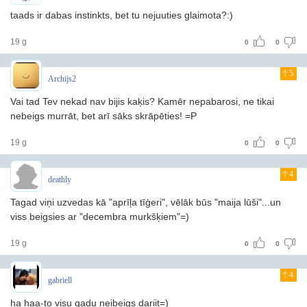
taads ir dabas instinkts, bet tu nejuuties glaimota?:)
19 g
0
0
5
Archijs2
Vai tad Tev nekad nav bijis kaķis? Kamēr nepabarosi, ne tikai
nebeigs murrāt, bet arī sāks skrāpēties! =P
19 g
0
0
4
deathly
Tagad viņi uzvedas kā "aprīļa tīģeri", vēlāk būs "maija lūši"...un
viss beigsies ar "decembra murkšķiem"=)
19 g
0
0
4
gabriell
ha haa-to visu gadu neibeigs dariit=)