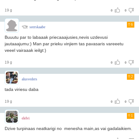
19 g
0
0
6
seerskaabe
Buuutu par to labaaak priecaaajusies,nevis uzdevusi
jautaaajumu:) Man par prieku vinjiem tas pavasaris vareeetu
veeel vairaaak ieilgt:)
19 g
0
0
2
alusveders
tada viriesu daba
19 g
0
0
1
elelvi
Dzive turpinaas neatkarigi no menesha main,as vai gadalaikiem.