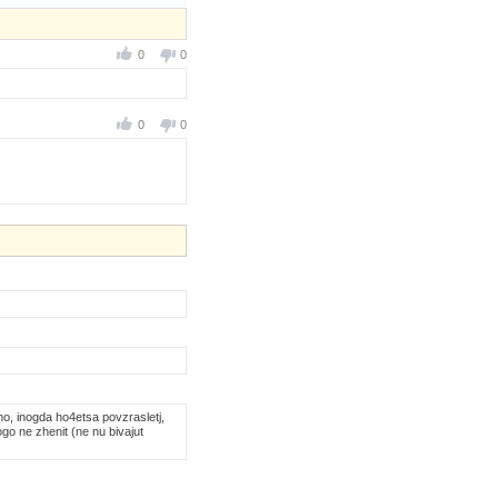
0
0
0
0
no, inogda ho4etsa povzrasletj,
ogo ne zhenit (ne nu bivajut