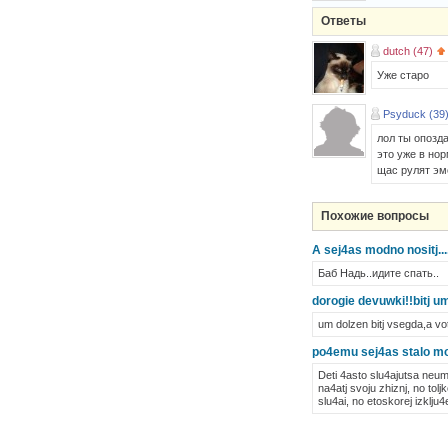
Ответы
dutch (47)
Уже старо
Psyduck (39
лол ты опозда
это уже в но
щас рулят эм
Похожие вопросы
A sej4as modno nositj..........
Баб Надь..идите спать..
dorogie devuwki!!bitj 
um dolzen bitj vsegda,a vo
po4emu sej4as stalo mod
Deti 4asto slu4ajutsa neum
na4atj svoju zhiznj, no tol
slu4ai, no etoskorej izklju4e