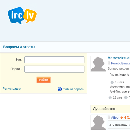
Вопросы и ответы
Metroseksual
Ник
Perebuljknuta
Вопрос решен
Пароль
(ne te, kotorie
19 лет
Vozmo#no, no 
Регистрация
Забыл пароль
A vi 4to, vse 
19 лет
Лучший ответ
Affect
4 (
это пидараст