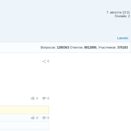
7. августа 13:11
Онлайн: 2
Latviski
Вопросов:
1280363
Ответов:
8812895
, Участников:
370183
Поделиться
0
0
0
0
0