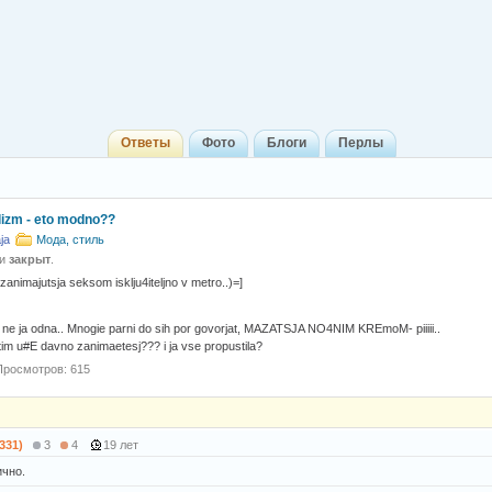
Ответы
Фото
Блоги
Перлы
izm - eto modno??
ja
Мода, стиль
 и
закрыт
.
 zanimajutsja seksom isklju4iteljno v metro..)=]
ne ja odna.. Mnogie parni do sih por govorjat, MAZATSJA NO4NIM KREmoM- piiiii..
etim u#E davno zanimaetesj??? i ja vse propustila?
Просмотров: 615
1331)
3
4
19 лет
ично.