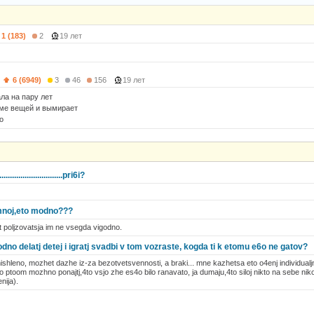
1 (183)
2
19 лет
)
6 (6949)
3
46
156
19 лет
ла на пару лет
рме вещей и вымирает
о
.......................pri6i?
umnoj,eto modno???
t poljzovatsja im ne vsegda vigodno.
no delatj detej i igratj svadbi v tom vozraste, kogda ti k etomu e6o ne gatov?
ishleno, mozhet dazhe iz-za bezotvetsvennosti, a braki... mne kazhetsa eto o4enj individualj
jko ptoom mozhno ponajtj,4to vsjo zhe es4o bilo ranavato, ja dumaju,4to siloj nikto na sebe nik
nija).