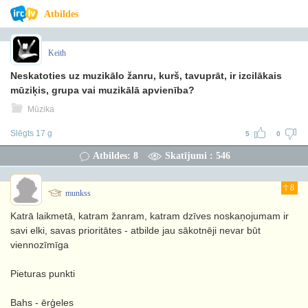
Atbildes
Keith
Neskatoties uz muzikālo žanru, kurš, tavuprāt, ir izcilākais
mūziķis, grupa vai muzikālā apvienība?
Mūzika
Slēgts 17 g
5
0
Atbildes: 8
Skatījumi : 546
8
munkss
Katrā laikmetā, katram žanram, katram dzīves noskaņojumam ir
savi elki, savas prioritātes - atbilde jau sākotnēji nevar būt
viennozīmīga
Pieturas punkti
Bahs - ērģeles