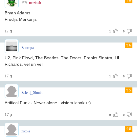
8
mazinsh
Bryan Adams
Fredijs Merkūrijs
17 g
1
0
6
Zooropa
U2, Pink Floyd, The Beatles, The Doors, Frenks Sinatra, Lil
Richards, vēl un vēl
17 g
1
0
5
Zelenij_Slonik
Artifical Funk - Never alone ! visiem iesaku :)
17 g
0
0
6
nicola