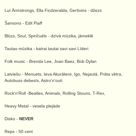
Luī Ārmstrongs, Ella Ficdzeralda, Geršvins - džezs
Šansons - Edit Piaff
Blūzs, Soul, Spiričuēls - dzīvā mūzika, jāmeklē
Tautas mūzika - katrai tautai savi savi Līderi
Folk music - Brenda Lee, Joan Baez, Bob Dylan
Latviešu - Menuets, Ieva Akurātere, Igo, Nejautā, Prāta vētra,
Autobuss debesīs, Astro'n'outi
Rock'n'Roll -Beatles, Animals, Rolling Stouns, T-Rex,
Heavy Metal - vesela plejāde
Disko -
NEVER
Reps - 50 cent