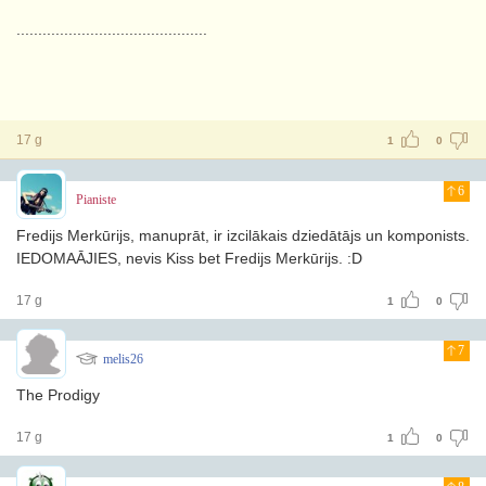
............................................
17 g
1
0
6
Pianiste
Fredijs Merkūrijs, manuprāt, ir izcilākais dziedātājs un komponists.
IEDOMAĀJIES, nevis Kiss bet Fredijs Merkūrijs. :D
17 g
1
0
7
melis26
The Prodigy
17 g
1
0