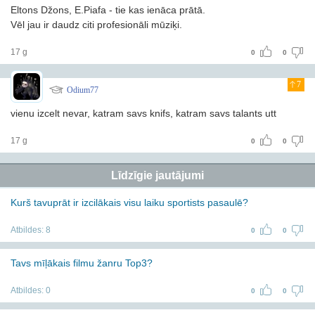
Eltons Džons, E.Piafa - tie kas ienāca prātā.
Vēl jau ir daudz citi profesionāli mūziķi.
17 g
0
0
7
Odium77
vienu izcelt nevar, katram savs knifs, katram savs talants utt
17 g
0
0
Līdzīgie jautājumi
Kurš tavuprāt ir izcilākais visu laiku sportists pasaulē?
Atbildes:
8
0
0
Tavs mīļākais filmu žanru Top3?
Atbildes:
0
0
0