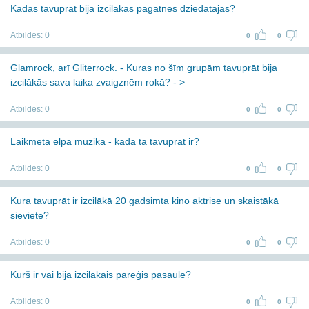
Kādas tavuprāt bija izcilākās pagātnes dziedātājas?
Atbildes:
0
0
0
Glamrock, arī Gliterrock. - Kuras no šīm grupām tavuprāt bija
izcilākās sava laika zvaigznēm rokā? - >
Atbildes:
0
0
0
Laikmeta elpa muzikā - kāda tā tavuprāt ir?
Atbildes:
0
0
0
Kura tavuprāt ir izcilākā 20 gadsimta kino aktrise un skaistākā
sieviete?
Atbildes:
0
0
0
Kurš ir vai bija izcilākais pareģis pasaulē?
Atbildes:
0
0
0