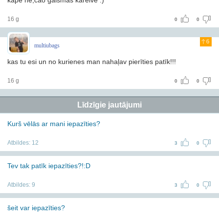
kapē nē,čao gaismas kareive :)
16 g
0
0
6
multiubags
kas tu esi un no kurienes man nahaļav pierīties patīk!!!
16 g
0
0
Līdzīgie jautājumi
Kurš vēlās ar mani iepazīties?
Atbildes:
12
3
0
Tev tak patīk iepazīties?!:D
Atbildes:
9
3
0
šeit var iepazīties?