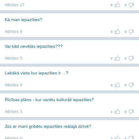
Atbildes:
17
8
0
Kā man iepazīties?
Atbildes:
9
5
0
Vai kād nevēlās iepazīties???
Atbildes:
5
2
2
Labākā vieta kur iepazīties ir ...?
Atbildes:
8
6
0
Rīcības plāns - kur varētu kulturāli iepazīties?
Atbildes:
3
1
0
Jūs ar mani gribētu iepazīties reālajā dzīvē?
Atbildes:
0
4
0