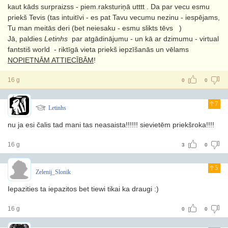
kaut kāds surpraizss - piem.raksturiņā utttt . Da par vecu esmu
priekš Tevis (tas intuitīvi - es pat Tavu vecumu nezinu - iespējams,
Tu man meitās deri (bet neiesaku - esmu slikts tēvs
)
Jā, paldies
Letinhs
par atgādinājumu - un kā ar dzimumu - virtual
fantstiš world - riktīgā vieta priekš iepzīšanās un vēlams
NOPIETNĀM ATTIECĪBĀM
!
16 g
0
0
7
Letinhs
nu ja esi čalis tad mani tas neasaista!!!!!! sievietēm priekšroka!!!!
16 g
3
0
5
Zelenij_Slonik
Iepazities ta iepazitos bet tiewi tikai ka draugi :)
16 g
0
0