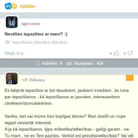
Atbildes
light-warrior
Nevēlies iepazīties ar mani? :)
Iepazīšanās, Mīlestība, Attiecības
Slēgts 16 g
6
0
Atbildes: 8
Skatījumi : 424
7
DrDestroy
Es labprāt iepazītos ar ļoti daudziem, jaukiem irciešiem. Ja runa
par iepazīšanos - kā iepazīšanos ar jauniem, interesantiem
cilvēkiem/domubiedriem.
Varētu, bet vai mums būs kopīgas tēmas? Man dzelži un cope
tagad visvairāk interesē.
A ja kā iepazīšanos tjipa mīlestība/attiecības - galīgi garām - ne
Tu mani , ne es Tevi pazīstu. Varbūt esi precēta/attiecībās? Vai vēl