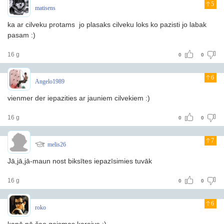
5
matisens
ka ar cilveku protams jo plasaks cilveku loks ko pazisti jo labak
pasam :)
16 g
0
0
6
Angelo1989
vienmer der iepazities ar jauniem cilvekiem :)
16 g
0
0
7
melis26
Jā,jā,jā-maun nost biksītes iepazīsimies tuvāk
16 g
0
0
6
roko