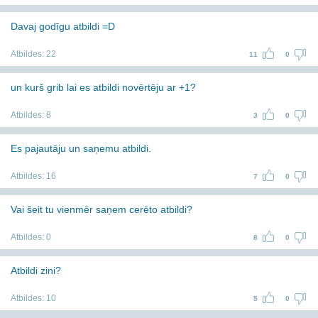
Davaj godīgu atbildi =D
Atbildes:
22
11
0
un kurš grib lai es atbildi novērtēju ar +1?
Atbildes:
8
3
0
Es pajautāju un saņemu atbildi.
Atbildes:
16
7
0
Vai šeit tu vienmēr saņem cerēto atbildi?
Atbildes:
0
8
0
Atbildi zini?
Atbildes:
10
5
0