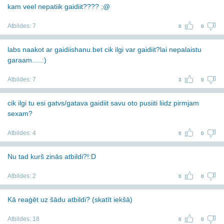
kam veel nepatiik gaidiit???? ;@
Atbildes:
7
0
0
labs naakot ar gaidiishanu.bet cik ilgi var gaidiit?lai nepalaistu
garaam.....:)
Atbildes:
7
3
0
cik ilgi tu esi gatvs/gatava gaidiit savu oto pusiiti liidz pirmjam
sexam?
Atbildes:
4
0
0
Nu tad kurš zinās atbildi?!:D
Atbildes:
2
0
0
Kā reaģēt uz šādu atbildi? (skatīt iekšā)
Atbildes:
18
0
0