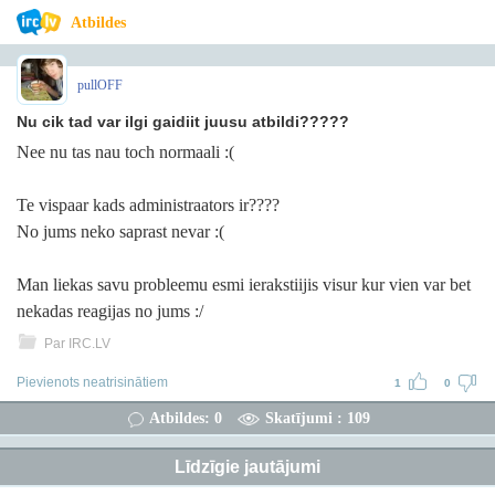
Atbildes
pullOFF
Nu cik tad var ilgi gaidiit juusu atbildi?????
Nee nu tas nau toch normaali :(
Te vispaar kads administraators ir????
No jums neko saprast nevar :(
Man liekas savu probleemu esmi ierakstiijis visur kur vien var bet
nekadas reagijas no jums :/
Par IRC.LV
Pievienots neatrisinātiem
1
0
Atbildes: 0
Skatījumi : 109
Līdzīgie jautājumi