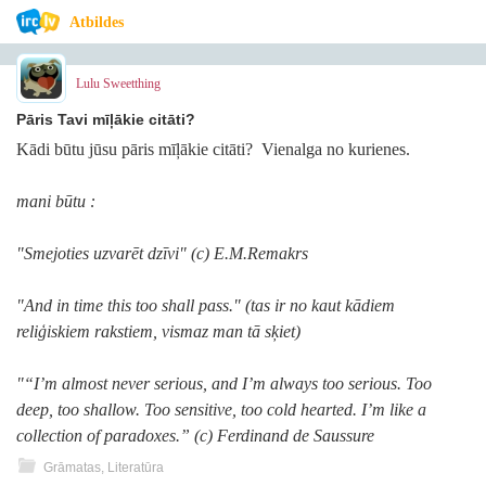
Atbildes
Lulu Sweetthing
Pāris Tavi mīļākie citāti?
Kādi būtu jūsu pāris mīļākie citāti? Vienalga no kurienes.
mani būtu :
"Smejoties uzvarēt dzīvi" (c) E.M.Remakrs
"And in time this too shall pass." (tas ir no kaut kādiem
reliģiskiem rakstiem, vismaz man tā sķiet)
"“I’m almost never serious, and I’m always too serious. Too
deep, too shallow. Too sensitive, too cold hearted. I’m like a
collection of paradoxes.” (c) Ferdinand de Saussure
Grāmatas, Literatūra