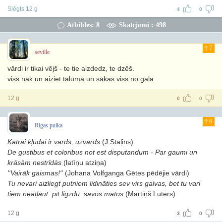
Slēgts 12 g
4
0
Atbildes: 8
Skatījumi : 498
7
seville
vārdi ir tikai vējš - te tie aizdedz, te dzēš.
viss nāk un aiziet tālumā un sākas viss no gala
12 g
0
0
6
Rigas puika
Katrai kļūdai ir vārds, uzvārds
(J.Staļins)
De gustibus et coloribus not est disputandum - Par gaumi un
krāsām nestrīdās
(latīņu atziņa)
''Vairāk gaismas!''
(Johana Volfganga Gētes pēdējie vārdi)
Tu nevari aizliegt putniem lidināties sev virs galvas, bet tu vari
tiem neatļaut pīt ligzdu savos matos
(Mārtiņš Luters)
12 g
3
0