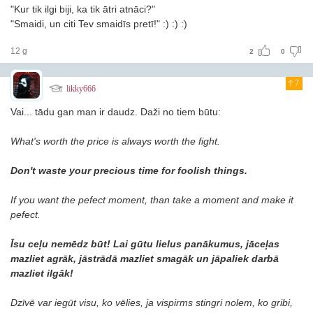
"Kur tik ilgi biji, ka tik ātri atnāci?"
"Smaidi, un citi Tev smaidīs pretī!" :) :) :)
12 g
2
0
7
likky666
Vai... tādu gan man ir daudz. Daži no tiem būtu:
What's worth the price is always worth the fight.
Don't waste your precious time for foolish things.
If you want the pefect moment, than take a moment and make it
pefect.
Īsu ceļu nemēdz būt! Lai gūtu lielus panākumus, jāceļas
mazliet agrāk, jāstrādā mazliet smagāk un jāpaliek darbā
mazliet ilgāk!
Dzīvē var iegūt visu, ko vēlies, ja vispirms stingri nolem, ko gribi,