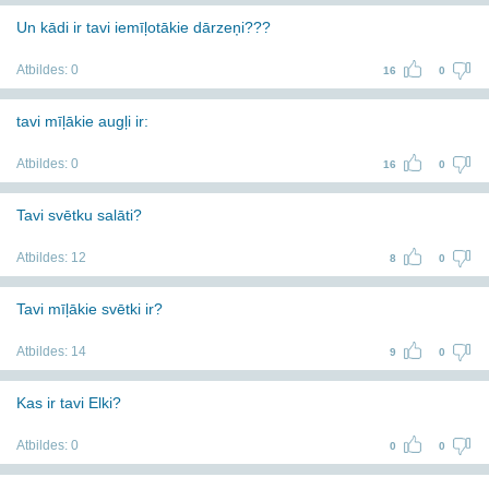
Un kādi ir tavi iemīļotākie dārzeņi???
Atbildes:
0
16
0
tavi mīļākie augļi ir:
Atbildes:
0
16
0
Tavi svētku salāti?
Atbildes:
12
8
0
Tavi mīļākie svētki ir?
Atbildes:
14
9
0
Kas ir tavi Elki?
Atbildes:
0
0
0