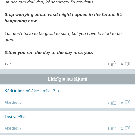
un pēc tam dari visu, lai sasniegtu šo rezultātu
.
Stop worrying about what might happen in the future. It's
happening now.
You don't have to be great to start, but you have to start to be
great.
Either you run the day or the day runs you.
12 g
1
0
Līdzīgie jautājumi
Kādi ir tavi mīļākie našķi! ? :)
Atbildes:
0
0
0
Tavi vecāki.
Atbildes:
7
6
1