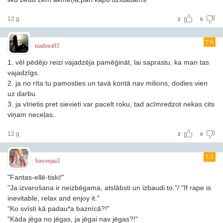
12 g
2
0
6
madeira93
1. vēl pēdējo reizi vajadzēja pamēģināt, lai saprastu, ka man tas
vajadzīgs.
2. ja no rīta tu pamosties un tavā kontā nav milions, dodies vien
uz darbu.
3. ja vīrietis pret sievieti var pacelt roku, tad acīmredzot nekas cits
viņam neceļas..
12 g
2
0
2
Saweejaa3
"Fantas-ellē-tiski!"
"Ja izvarošana ir neizbēgama, atslābsti un izbaudi to."/ "If rape is
inevitable, relax and enjoy it."
"Ko svīsti kā padau*a baznīcā?!"
"Kāda jēga no jēgas, ja jēgai nav jēgas?!"