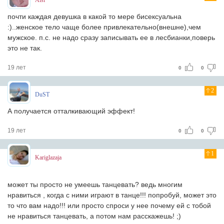
Aisi
почти каждая девушка в какой то мере бисексуальна
:)..женское тело чаще более привлекательно(внешне),чем
мужское. п.с. не надо сразу записывать ее в лесбианки,поверь
это не так.
19 лет
0
0
2
DuST
А получается отталкивающий эффект!
19 лет
0
0
1
Kariglazaja
может ты просто не умеешь танцевать? ведь многим
нравиться , когда с ними играют в танце!!! попробуй, может это
то что вам надо!!! или просто спроси у нее почему ей с тобой
не нравиться танцевать, а потом нам расскажешь! ;)