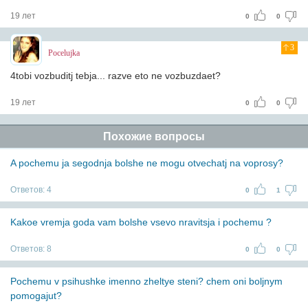
19 лет
0
0
3
Pocelujka
4tobi vozbuditj tebja... razve eto ne vozbuzdaet?
19 лет
0
0
Похожие вопросы
A pochemu ja segodnja bolshe ne mogu otvechatj na voprosy?
Ответов:
4
0
1
Kakoe vremja goda vam bolshe vsevo nravitsja i pochemu ?
Ответов:
8
0
0
Pochemu v psihushke imenno zheltye steni? chem oni boljnym
pomogajut?