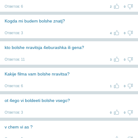
Ответов:
6
2
0
Kogda mi budem bolshe znatj?
Ответов:
3
4
0
kto bolshe nravitsja 4eburashka ili gena?
Ответов:
11
3
0
Kakije filma vam bolshe nravitsa?
Ответов:
6
1
0
ot 4ego vi boldeeti bolshe vsego?
Ответов:
3
0
0
v chem vi as ?