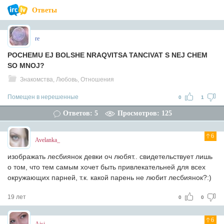
Ответы
re
POCHEMU EJ BOLSHE NRAQVITSA TANCIVAT S NEJ CHEM
SO MNOJ?
Знакомства, Любовь, Отношения
Помещен в нерешенные
0
1
Ответов: 5
Просмотров: 125
6
Avelanka_
изображать лесбиянок девки оч любят.. свидетельствует лишь
о том, что тем самым хочет быть привлекательней для всех
окружающих парней, т.к. какой парень не любит лесбиянок?:)
19 лет
0
0
6