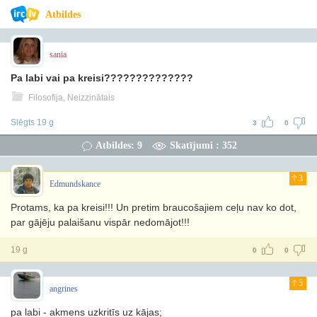
Atbildes
sania
Pa labi vai pa kreisi??????????????
Filosofija, Neizzinātais
Slēgts 19 g
3
0
Atbildes: 9
Skatījumi : 352
3
Edmundskance
Protams, ka pa kreisi!!! Un pretim braucošajiem ceļu nav ko dot,
par gājēju palaišanu vispār nedomājot!!!
19 g
0
0
5
angrines
pa labi - akmens uzkritīs uz kājas;