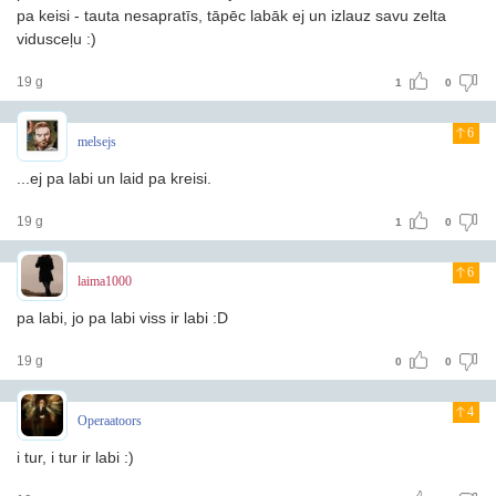
pa keisi - tauta nesapratīs, tāpēc labāk ej un izlauz savu zelta
vidusceļu :)
19 g
1
0
6
melsejs
...ej pa labi un laid pa kreisi.
19 g
1
0
6
laima1000
pa labi, jo pa labi viss ir labi :D
19 g
0
0
4
Operaatoors
i tur, i tur ir labi :)