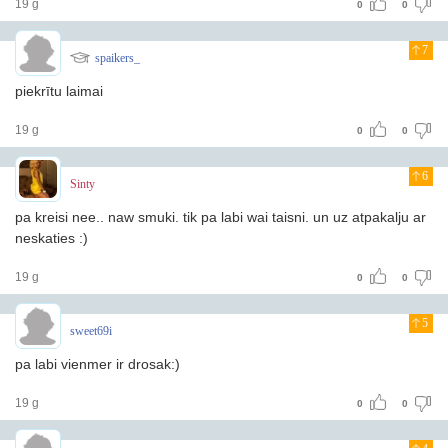
19 g
0
0
7
spaikers_
piekrītu laimai
19 g
0
0
6
Sinty
pa kreisi nee.. naw smuki. tik pa labi wai taisni. un uz atpakalju ar
neskaties :)
19 g
0
0
5
sweet69i
pa labi vienmer ir drosak:)
19 g
0
0