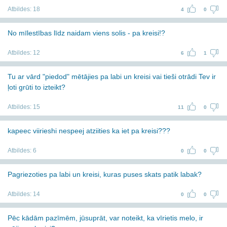
Atbildes:
18
4
0
No mīlestības līdz naidam viens solis - pa kreisi!?
Atbildes:
12
6
1
Tu ar vārd "piedod" mētājies pa labi un kreisi vai tieši otrādi Tev ir
ļoti grūti to izteikt?
Atbildes:
15
11
0
kapeec viirieshi nespeej atziities ka iet pa kreisi???
Atbildes:
6
0
0
Pagriezoties pa labi un kreisi, kuras puses skats patik labak?
Atbildes:
14
0
0
Pēc kādām pazīmēm, jūsuprāt, var noteikt, ka vīrietis melo, ir