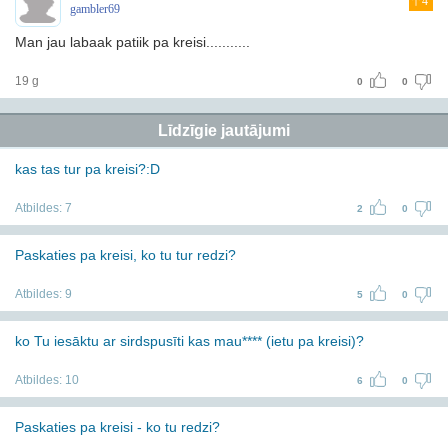
4
gambler69
Man jau labaak patiik pa kreisi...........
19 g
0
0
Līdzīgie jautājumi
kas tas tur pa kreisi?:D
Atbildes:
7
2
0
Paskaties pa kreisi, ko tu tur redzi?
Atbildes:
9
5
0
ko Tu iesāktu ar sirdspusīti kas mau**** (ietu pa kreisi)?
Atbildes:
10
6
0
Paskaties pa kreisi - ko tu redzi?