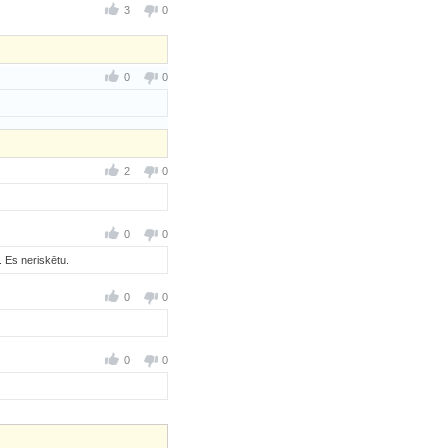
3
0
0
0
2
0
0
0
. Es neriskētu.
0
0
0
0