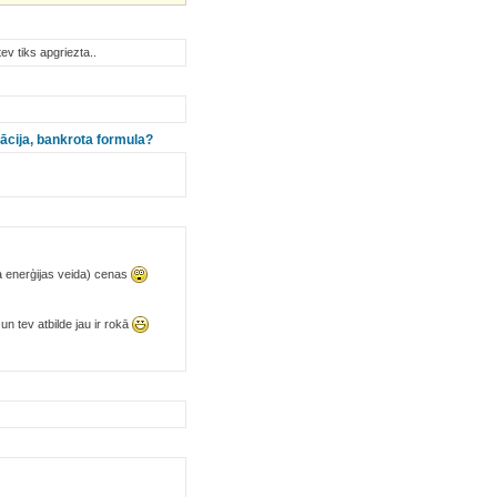
tev tiks apgriezta..
cija, bankrota formula?
ta enerģijas veida) cenas
 un tev atbilde jau ir rokā