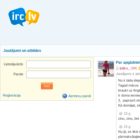
Jautājumi un atbildes
Par apgādnie
Lietotājvārds
ljaljka_ (34)
Jautājums ir atr
Parole
Nu ir tāda idej
Tagad mācos 1
braukt uz Angl
Ir doma iesnie
Reģistrācija
Aizmirsu paroli
3, paprasīt sk
Kā domājat, s
15 g
zinu, zinu, bet
15 g
Nu jā, es itkā
pārmaksātajie