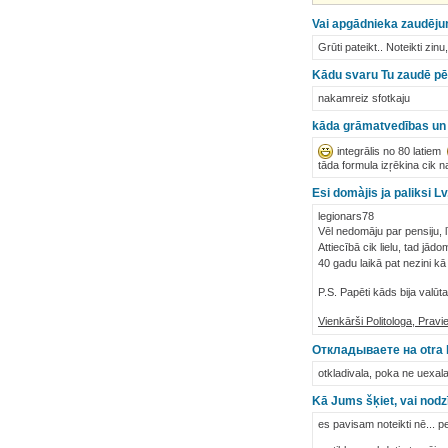
Vai apgādnieka zaudējum
Grūti pateikt.. Noteikti zinu
Kādu svaru Tu zaudē p
nakamreiz sfotkaju
kāda grāmatvedības un 
integrālis no 80 latiem
tāda formula izŗēkina cik n
Esi domàjis ja paliksi L
legionars78
Vēl nedomāju par pensiju, l
Attiecībā cik lielu, tad j
40 gadu laikā pat nezini kā
P.S. Papēti kāds bija valūta
Vienkārši Politologa, Prav
Откладываете на otra 
otkladivala, poka ne uexala 
Kā Jums šķiet, vai nodzī
es pavisam noteikti nē... p