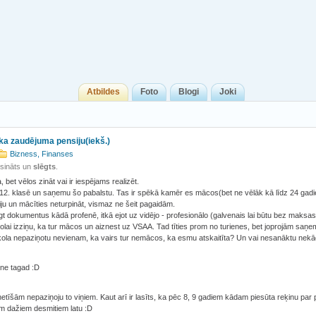
Atbildes
Foto
Blogi
Joki
ka zaudējuma pensiju(iekš.)
Bizness, Finanses
isināts un
slēgts
.
a, bet vēlos zināt vai ir iespējams realizēt.
2. klasē un saņemu šo pabalstu. Tas ir spēkā kamēr es mācos(bet ne vēlāk kā līdz 24 gadi
iju un mācīties neturpināt, vismaz ne šeit pagaidām.
gt dokumentus kādā profenē, itkā ejot uz vidējo - profesionālo (galvenais lai būtu bez maksas
olai izziņu, ka tur mācos un aiznest uz VSAA. Tad tīties prom no turienes, bet joprojām saņe
kola nepaziņotu nevienam, ka vairs tur nemācos, ka esmu atskaitīta? Un vai nesanāktu nekā
 ne tagad :D
 netīšām nepaziņoju to viņiem. Kaut arī ir lasīts, ka pēc 8, 9 gadiem kādam piesūta reķinu pa
m dažiem desmitiem latu :D