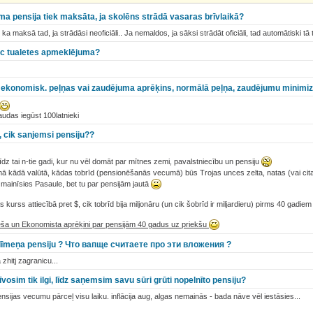
a pensija tiek maksāta, ja skolēns strādā vasaras brīvlaikā?
, ka maksā tad, ja strādāsi neoficiāli.. Ja nemaldos, ja sāksi strādāt oficiāli, tad automātiski tā 
ēc tualetes apmeklējuma?
ekonomisk. peļņas vai zaudējuma aprēķins, normālā peļņa, zaudējumu minimizā
audas iegūst 100latnieki
v, cik sanjemsi pensiju??
īdz tai n-tie gadi, kur nu vēl domāt par mītnes zemi, pavalstniecību un pensiju
ādomā kādā valūtā, kādas tobrīd (pensionēšanās vecumā) būs Trojas unces zelta, natas (vai ci
 mainīsies Pasaule, bet tu par pensijām jautā
s kurss attiecībā pret $, cik tobrīd bija miljonāru (un cik šobrīd ir miljardieru) pirms 40 gadiem
ieša un Ekonomista aprēķini par pensijām 40 gadus uz priekšu
līmeņa pensiju ? Что вапще считаете про эти вложения ?
zhitj zagranicu...
vosim tik ilgi, līdz saņemsim savu sūri grūti nopelnīto pensiju?
ensijas vecumu pārceļ visu laiku. inflācija aug, algas nemainās - bada nāve vēl iestāsies...