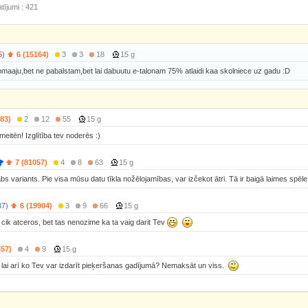
tījumi : 421
5)
6 (15164)
3
3
18
15 g
omaaju,bet ne pabalstam,bet lai dabuutu e-talonam 75% atlaidi kaa skolniece uz gadu :D
283)
2
12
55
15 g
eitēn! Izglītība tev noderēs :)
7 (81057)
4
8
63
15 g
bs variants. Pie visa mūsu datu tīkla nožēlojamības, var izčekot ātri. Tā ir baigā laimes spēle
37)
6 (19904)
3
9
66
15 g
 cik atceros, bet tas nenozime ka ta vaig darit Tev
457)
4
9
15 g
. lai arī ko Tev var izdarīt pieķeršanas gadījumā? Nemaksāt un viss.