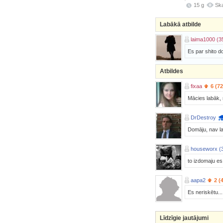
15 g
Ska
Labākā atbilde
laima1000 (3
Es par shito d
Atbildes
fixaa
6 (7
Mācies labāk, m
DrDestroy
Domāju, nav la
houseworx (
to izdomaju es
aapa2
2 (
Es neriskētu..
Līdzīgie jautājumi