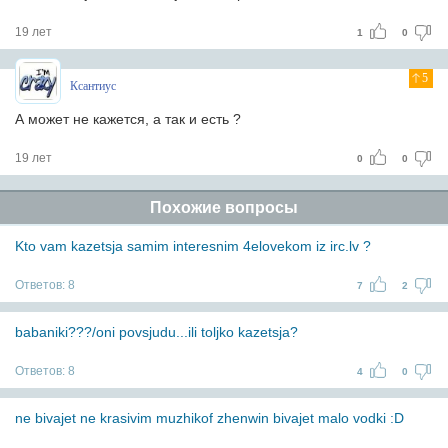
19 лет
1
0
5
Ксантиус
А может не кажется, а так и есть ?
19 лет
0
0
Похожие вопросы
Kto vam kazetsja samim interesnim 4elovekom iz irc.lv ?
Ответов:
8
7
2
babaniki???/oni povsjudu...ili toljko kazetsja?
Ответов:
8
4
0
ne bivajet ne krasivim muzhikof zhenwin bivajet malo vodki :D