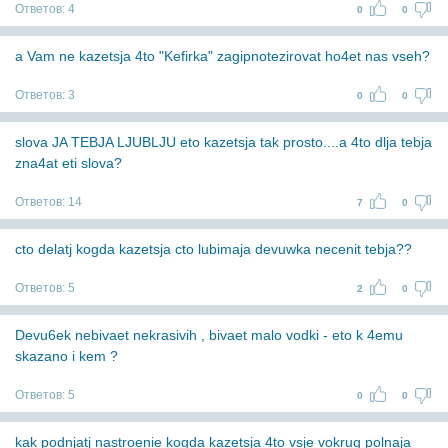
Ответов:
4
0
0
a Vam ne kazetsja 4to "Kefirka" zagipnotezirovat ho4et nas vseh?
Ответов:
3
0
0
slova JA TEBJA LJUBLJU eto kazetsja tak prosto....a 4to dlja tebja
zna4at eti slova?
Ответов:
14
7
0
cto delatj kogda kazetsja cto lubimaja devuwka necenit tebja??
Ответов:
5
2
0
Devu6ek nebivaet nekrasivih , bivaet malo vodki - eto k 4emu
skazano i kem ?
Ответов:
5
0
0
kak podnjatj nastroenie kogda kazetsja 4to vsje vokrug polnaja