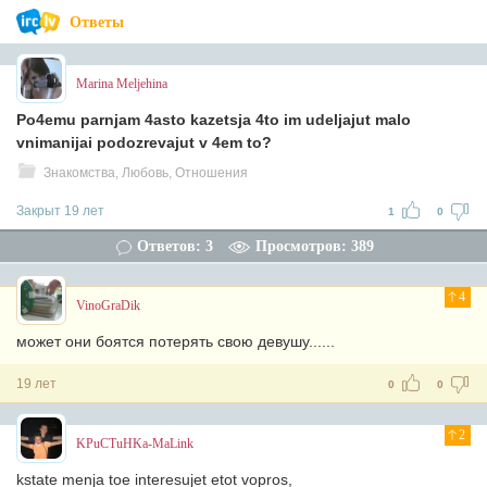
Ответы
Marina Meljehina
Po4emu parnjam 4asto kazetsja 4to im udeljajut malo
vnimanijai podozrevajut v 4em to?
Знакомства, Любовь, Отношения
Закрыт 19 лет
1
0
Ответов: 3
Просмотров: 389
4
VinoGraDik
может они боятся потерять свою девушу......
19 лет
0
0
2
KPuCTuHKa-MaLink
kstate menja toe interesujet etot vopros,