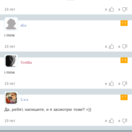
19 лет
0
0
2
nLo
i mne
19 лет
0
0
4
Svetilka
i mne
19 лет
0
0
7
L-e-x
Да, ребят, напишите, и я засмотрю тоже!! =))
19 лет
0
0