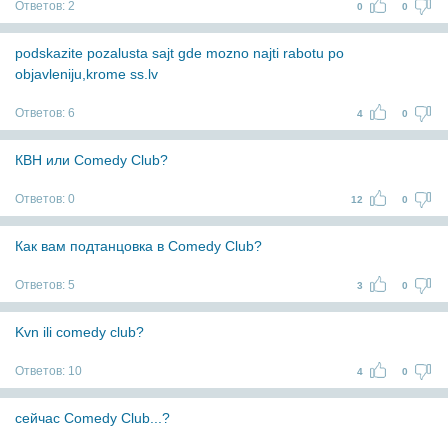
Ответов:
2
0
0
podskazite pozalusta sajt gde mozno najti rabotu po
objavleniju,krome ss.lv
Ответов:
6
4
0
КВН или Comedy Club?
Ответов:
0
12
0
Как вам подтанцовка в Comedy Club?
Ответов:
5
3
0
Kvn ili comedy club?
Ответов:
10
4
0
сейчас Comedy Club...?