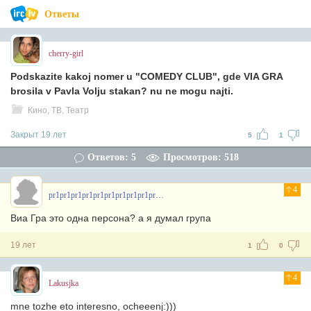
Ответы
cherry-girl
Podskazite kakoj nomer u "COMEDY CLUB", gde VIA GRA
brosila v Pavla Volju stakan? nu ne mogu najti.
Кино, ТВ, Театр
Закрыт 19 лет
5
1
Ответов: 5
Просмотров: 518
4
pr1pr1pr1pr1pr1pr1pr1pr1pr1pr1pr
Виа Гра это одна персона? а я думал група
19 лет
1
0
4
Lakusjka
mne tozhe eto interesno, ocheeenj:)))