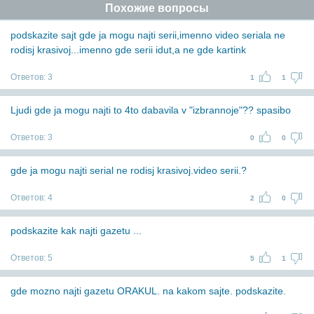
Похожие вопросы
podskazite sajt gde ja mogu najti serii,imenno video seriala ne
rodisj krasivoj...imenno gde serii idut,a ne gde kartink
Ответов:
3
1
1
Ljudi gde ja mogu najti to 4to dabavila v "izbrannoje"?? spasibo
Ответов:
3
0
0
gde ja mogu najti serial ne rodisj krasivoj.video serii.?
Ответов:
4
2
0
podskazite kak najti gazetu ...
Ответов:
5
5
1
gde mozno najti gazetu ORAKUL. na kakom sajte. podskazite.