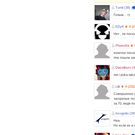
Tumil (38)
Голым... =)
EDyK
4 (
Нет , не пос
PhoeniXa
конечно посе
/me пошла за
Diacidburn (4
net i poka tako
Lilit
4 (232
Совершенно с
загорелые тел
за 70, ведя п
Incognito (38
Неа.
Но если их и 