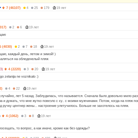
7 (46107)
4
25
179
19 лет
2017)
2
6
19 лет
ещаю
5 (4030)
2
7
18
19 лет
щаю, каждый день, летом и зимой! )
каляться на обледенелый пляж
3)
4 (2220)
3
20
19 лет
go zelanija ne voznikalo :)
2)
4
22
19 лет
лучайно, лет 5 назад. Заблудилась, что называется. Сначала было довольно мило ра
а и думать, что мне жутко повезло с ху.. с моими мужчинами. Потом, когда на пляж п
од ручку центнер жены... настроение улетучилось. Больше не захотелось на пляж.
)
4 (1062)
3
8
19 лет
посещать, то вопрос, а как иначе, кроме как без одежды?