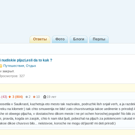
Ответы
Фото
Блоги
Перлы
i nudiskie pljazi,esli da to kak ?
Путешествия, Отдых
 и
закрыт
.
Просмотров: 327
 (43)
3 (804)
2
10
19 лет
osetila v Saulkrasti, kazhetsja eto mesto tak nazivalos, podruzhki lish snjali verh, a ja razd
ku na kilometr:) tak chto smuwenija ne bilo! zato chuvstvuetsja takoe uedinenie s prirodoj! 
he ot obwego pljazha, v dostatochno dikom meste i ne pri ochen horoshej pogode! No bilo zdoro
 pravda, kogda on zasjok, chto k nam idut ljudi, pobezhal na pljazh za polotencem i ukutal men
akoe dikoe chuvsvo bilo... neistovoe, koroche ne mogu ob'jasnit! mi deti prirodi:)