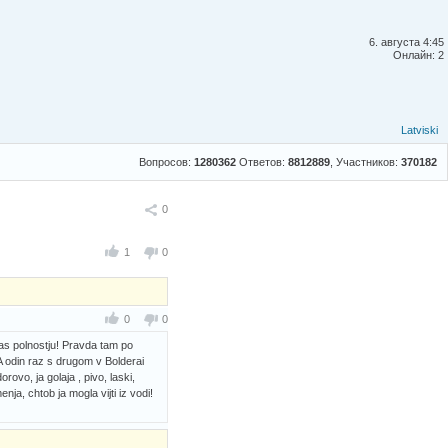
6. августа 4:45
Онлайн: 2
Latviski
Вопросов:
1280362
Ответов:
8812889
, Участников:
370182
Поделиться
0
1
0
0
0
elas polnostju! Pravda tam po
A odin raz s drugom v Bolderai
vo, ja golaja , pivo, laski,
ja, chtob ja mogla vijti iz vodi!