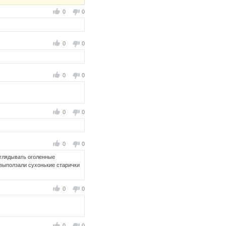
0
0
0
0
0
0
0
0
0
0
зглядывать оголенные
овыползали сухонькие старички
0
0
0
0