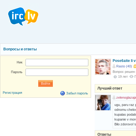
Вопросы и ответы
Pose6aite li v
Ник
Rasto (40)
Вопрос решен
Пароль
19 лет
Лучший ответ
Регистрация
Забыл пароль
zelenoglazaja
ugu, paru raz p
odnomu chelove
kupalas podals
kupanie v more,
Bilo zdorovo! t
Ответы