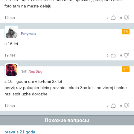
foto tam na meste delaju
19 лет
0
0
6
Partymaks
s 16 let
19 лет
0
0
7
Non-Stop
s 16 - godni oni v te4enii 2x let
pervij raz pokupka bleix prav stoit okolo 3ox lat - no vtoroj i bolee
razi stoit uzhe dorozhe
19 лет
0
0
Похожие вопросы
prava s 21 goda