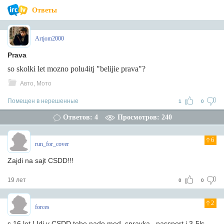
Ответы
Artjom2000
Prava
so skolki let mozno polu4itj "belijie prava"?
Авто, Мото
Помещен в нерешенные
1
0
Ответов: 4
Просмотров: 240
6
run_for_cover
Zajdi na sajt CSDD!!!
19 лет
0
0
2
forces
s 16 let ! Idi v CSDD tebe nado med. spravka , passport i 3-5ls..