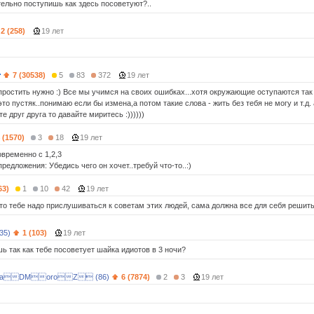
тельно поступишь как здесь посоветуют?..
2 (258)
19 лет
7 (30538)
5
83
372
19 лет
ростить нужно :) Все мы учимся на своих ошибках...хотя окружающие оступаются так ж
то пустяк..понимаю если бы измена,а потом такие слова - жить без тебя не могу и т.д. 
е друг друга то давайте миритесь :))))))
 (1570)
3
18
19 лет
овременно с 1,2,3
редложения: Убедись чего он хочет..требуй что-то..:)
63)
1
10
42
19 лет
что тебе надо прислушиваться к советам этих людей, сама должна все для себя решит
35)
1 (103)
19 лет
ь так как тебе посоветует шайка идиотов в 3 ночи?
aDMoroZ (86)
6 (7874)
2
3
19 лет