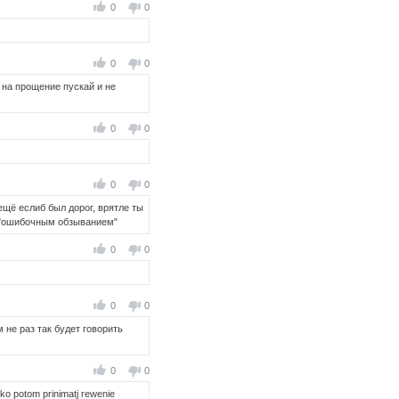
0
0
0
0
о на прощение пускай и не
0
0
0
0
ещё еслиб был дорог, врятле ты
с "ошибочным обзыванием"
0
0
0
0
 не раз так будет говорить
0
0
toljko potom prinimatj rewenie