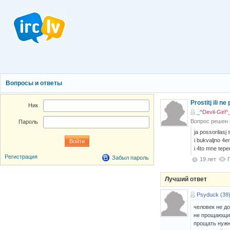
Вопросы и ответы
Prostitj ili ne 
Ник
_^Devil-Girl^
Вопрос решен
Пароль
ja possorilasj
i bukvaljno 4e
i 4to mne teper
Регистрация
Забыл пароль
19 лет
Лучший ответ
Psyduck (39
человек не д
не прощающий
прощать нужн