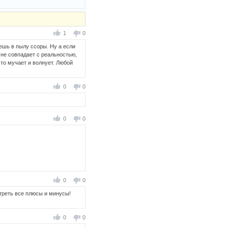
1
0
жешь в пылу ссоры. Ну а если
з не совпадает с реальностью,
что мучает и волнует. Любой
0
0
0
0
0
0
треть все плюсы и минусы!
0
0