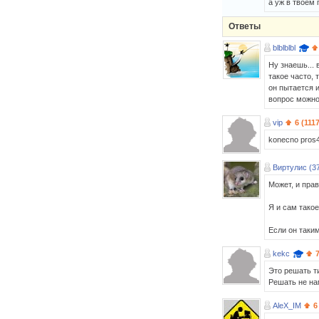
а уж в твоём 
Ответы
blblblbl
Ну знаешь...
такое часто, 
он пытается и
вопрос можно 
vip
6 (111
konecno pros4j
Виртулис (3
Может, и пра
Я и сам такое
Если он таким
kekc
Это решать т
Решать не на
AleX_IM
6