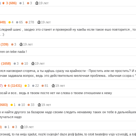
)
3 (686)
1
3
19 лет
449)
4
65
278
19 лет
ледний шанс , заодно это станет и проверкой ну какбы если такое ешо повторится , т
 :)
 (339)
3
19 лет
ren on tebe nada !
4 (1658)
3
10
19 лет
ся наговорил сгоряча, а ты идёшь сразу на крайности - Простить или не простить? И 
очам задавала вопрос, ведь это действительно мелочная проблема.. обычная ссора 
7)
6 (11431)
3
22
81
19 лет
осай и все.. ведь в твоем посте нет ни слова о твоем отношении к нему
(2683)
1
10
33
19 лет
о и найти другого за базаром надо своим следить ненавижу таких он тебе в дальнейшем
мучаться надо
8)
1
3
19 лет
prowatj, to na weju sjadut, nozki svjesjiv! daze jeslji ljubiw, to stoit twateljno vsjo vzvesjitj, a 