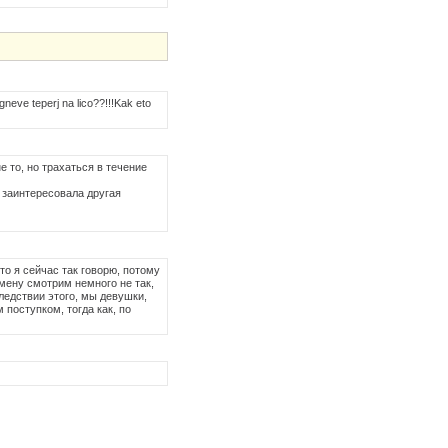
gneve teperj na lico??!!!Kak eto
е то, но трахаться в течение
 заинтересовала другая
это я сейчас так говорю, потому
змену смотрим немного не так,
едствии этого, мы девушки,
поступком, тогда как, по