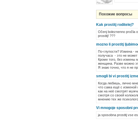
Похожие вопросы
Kak prostitj roditelej?
Očenj boleznenno pročla ot
prostitj! ???
mozno li prostitj ljubim
По-глупости? Измена - не
получаса - это не может
Кроме того, без измены 
женщина. Разве можно эт
Я знаю точно, что я не п
smogli bi vi prostitj iz
Когда любишь, лично мне,
что сама ещё с изменой 
как на неё смотрят муж
смотря со своей колокол
мнению тех же психологов
Vi mnogoje sposobni pro
ja sposobna prostitj vse esl