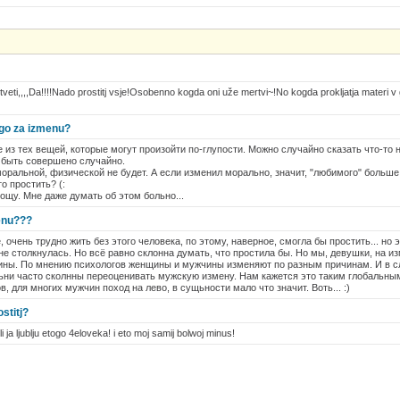
veti,,,,Da!!!!Nado prostitj vsje!Osobenno kogda oni uže mertvi~!No kogda prokljatja materi v 
ogo za izmenu?
 из тех вещей, которые могут произойти по-глупости. Можно случайно сказать что-то н
 быть совершено случайно.
моральной, физической не будет. А если изменил морально, значит, "любимого" больше
о простить? (:
рощу. Мне даже думать об этом больно...
menu???
 очень трудно жить без этого человека, по этому, наверное, смогла бы простить... но 
не столкнулась. Но всё равно склонна думать, что простила бы. Но мы, девушки, на и
чины. По мнению психологов женщины и мужчины изменяют по разным причинам. И в сл
ьни часто сколнны переоценивать мужскую измену. Нам кажется это таким глобальным 
, для многих мужчин поход на лево, в сущьности мало что значит. Воть... :)
stitj?
i ja ljublju etogo 4eloveka! i eto moj samij bolwoj minus!