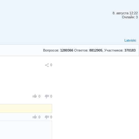
8. августа 12:22
Онлайн: 3
Latviski
Вопросов:
1280366
Ответов:
8812905
, Участников:
370183
Поделиться
0
0
0
0
0