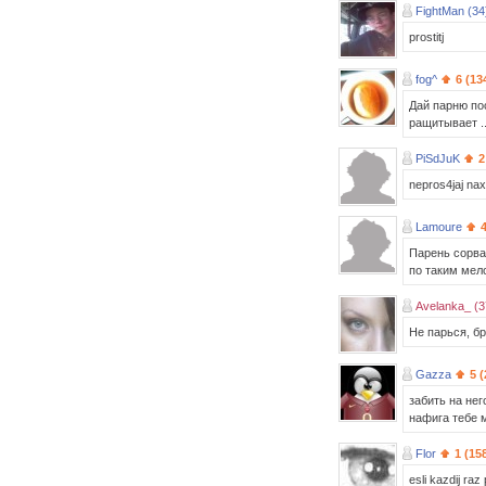
FightMan (34
prostitj
fog^
6 (13
Дай парню пос
ращитывает ...
PiSdJuK
2
nepros4jaj nax
Lamoure
Парень сорвал
по таким мел
Avelanka_ (3
Не парься, бр
Gazza
5 
забить на нег
нафига тебе 
Flor
1 (15
esli kazdij raz 