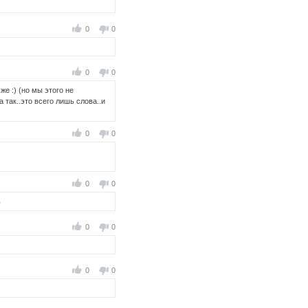
0
0
0
0
е :) (но мы этого не
а так..это всего лишь слова..и
0
0
0
0
ь
0
0
0
0