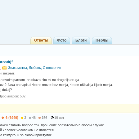
Ответы
Фото
Блоги
Перлы
prostitj?
_
Знакомства, Любовь, Отношения
 и
закрыт
.
 so svoim parnem. on skazal 4to mi ne drug dlja druga.
rez 2 4asa on napisal 4to ne mozet bez menja, 4to on o6ibalsja i ljubit menja.
j delatj?
Просмотров: 502
)
6 (6949)
3
46
156
19 лет
олжен ставить вопрос так. прощение обязательно в любом случае
 человек человеком не является.
о каждого, и за любой проступок