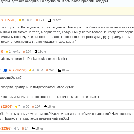
глупом, детском совершенно случае так и тем более простить следует.
8 (115616)
8
15
121
19 лет
 все ссорятся. Расходятся, потом сходятся. Потому что любишь и мало ли чего не ска
то может он любит не тебя, а образ тебя, созданный у него в голове. И, когда этот обра
зменить тебя. Ну или наоборот, ты его :) Побольше говорите друг другу правду о том, 
решить, если решать, а не кидаться тарелками :)
79)
2
41
254
19 лет
aj etozhe erunda :D toka puskaj cvetof kupit ):
7)
7 (35108)
6
54
294
19 лет
вда ошибался?
 говорил, правда мне потребовалось двое суток.
и вещами занимается постоянно то, конечно, может он и прав :)
7 (32809)
7
66
207
19 лет
ибе. Что ты к нему чуувствуешь? Какие у вас до этого были отнашения? Надо пересмо
м. Надеюсь ты сделаешь правельный выбор!
 (12392)
3
14
19 лет