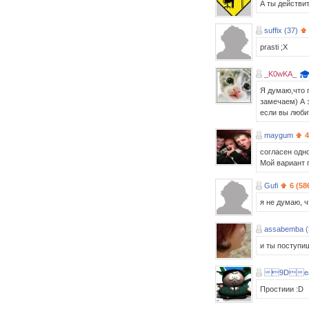
А ты действи
suffix (37)
prasti ;X
_K0wKA_
Я думаю,что п
замечаем) А э
если вы любит
maygum
4
соглaсен одн
Мой вaриaнт п
Gufi
6 (58
я не думаю, 
assabemba (
и ты поступиш
9De
Простиии :D