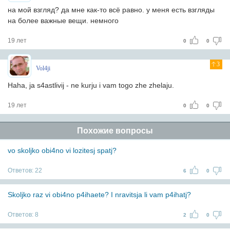
на мой взгляд? да мне как-то всё равно. у меня есть взгляды
на более важные вещи. немного
19 лет
0
0
3
Vol4ji
Haha, ja s4astlivij - ne kurju i vam togo zhe zhelaju.
19 лет
0
0
Похожие вопросы
vo skoljko obi4no vi lozitesj spatj?
Ответов:
22
6
0
Skoljko raz vi obi4no p4ihaete? I nravitsja li vam p4ihatj?
Ответов:
8
2
0