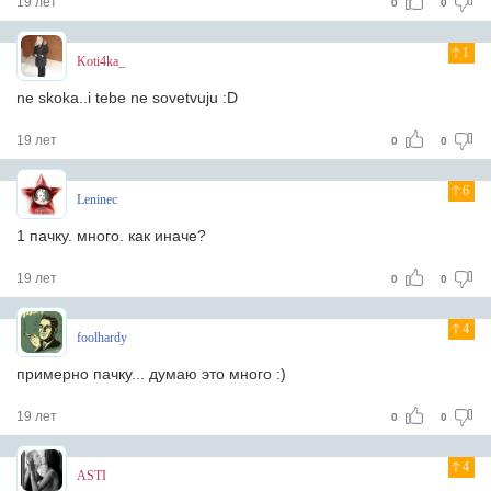
19 лет
0
0
1
Koti4ka_
ne skoka..i tebe ne sovetvuju :D
19 лет
0
0
6
Leninec
1 пачку. много. как иначе?
19 лет
0
0
4
foolhardy
примерно пачку... думаю это много :)
19 лет
0
0
4
ASTI