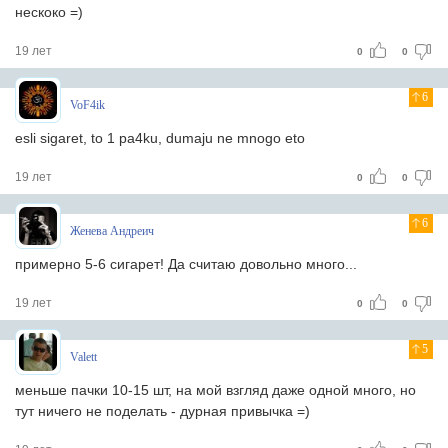
нескоко =)
19 лет
0
0
6
VoF4ik
esli sigaret, to 1 pa4ku, dumaju ne mnogo eto
19 лет
0
0
6
Женева Андреич
примерно 5-6 сигарет! Да считаю довольно много...
19 лет
0
0
5
Valett
меньше пачки 10-15 шт, на мой взгляд даже одной много, но
тут ничего не поделать - дурная привычка =)