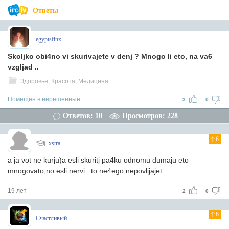
Ответы
egyptsfinx
Skoljko obi4no vi skurivajete v denj ? Mnogo li eto, na va6
vzgljad ..
Здоровье, Красота, Медицина
Помещен в нерешенные
3
0
Ответов: 10
Просмотров: 228
6
xstra
a ja vot ne kurju)a esli skuritj pa4ku odnomu dumaju eto
mnogovato,no esli nervi...to ne4ego nepovlijajet
19 лет
2
0
6
Счастливый