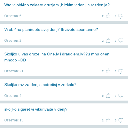
Wto vi obi4no zelaete druzjam ,blizkim v denj ih rozdenija?
Ответов:
6
2
0
Vi obi4no planiruete svoj denj? Ili zivete spontanno?
Ответов:
2
2
0
Skoljko u vas druzej na One.lv i draugiem.lv??u mnu o4enj
mnogo =DD
Ответов:
21
7
0
Skoljko raz za denj smotretisj v zerkalo?
Ответов:
4
0
0
skoljko sigaret vi vikurivajte v denj?
Ответов:
15
2
0